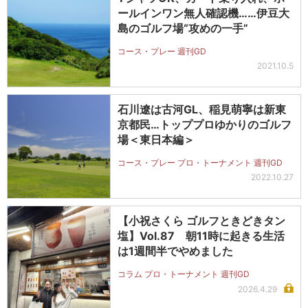
ールインワン無人確認機……伊豆大
島のゴルフ場“攻めの一手”
コース・プレー 週刊GD
2021.10.5
石川遼は古河GL、稲見萌寧は新東
京都民…トッププロゆかりのゴルフ
場＜東日本編＞
コース・プレー プロ・トーナメント 週刊GD
2022.10.27
【小祝さくら ゴルフときどきタン
塩】Vol.87 朝11時に起きる生活
は1週間半でやめました
コラム プロ・トーナメント 週刊GD
2026.4.29