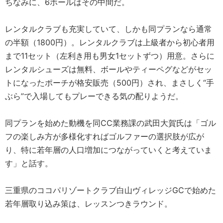
ちなみに、6ホールはその中間だ。
レンタルクラブも充実していて、しかも同プランなら通常
の半額（1800円）。レンタルクラブは上級者から初心者用
まで11セット（左利き用も男女1セットずつ）用意。さらに
レンタルシューズは無料、ボールやティーペグなどがセッ
トになったポーチが格安販売（500円）され、まさしく“手
ぶら”で入場してもプレーできる気の配りようだ。
同プランを始めた動機を同CC業務課の武田大賀氏は「ゴル
フの楽しみ方が多様化すればゴルファーの選択肢が広が
り、特に若年層の人口増加につながっていくと考えていま
す」と話す。
三重県のココパリゾートクラブ白山ヴィレッジGCで始めた
若年層取り込み策は、レッスンつきラウンド。