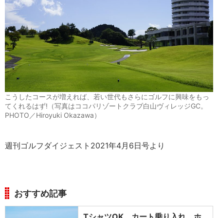
こうしたコースが増えれば、若い世代もさらにゴルフに興味をもっ
てくれるはず!（写真はココパリゾートクラブ白山ヴィレッジGC。
PHOTO／Hiroyuki Okazawa）
週刊ゴルフダイジェスト2021年4月6日号より
おすすめ記事
TシャツOK、カート乗り入れ、ホ