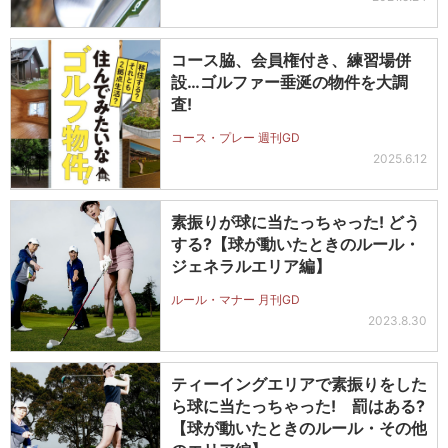
コース脇、会員権付き、練習場併
設…ゴルファー垂涎の物件を大調
査!
コース・プレー 週刊GD
2025.6.12
素振りが球に当たっちゃった! どう
する?【球が動いたときのルール・
ジェネラルエリア編】
ルール・マナー 月刊GD
2023.8.30
ティーイングエリアで素振りをした
ら球に当たっちゃった! 罰はある?
【球が動いたときのルール・その他