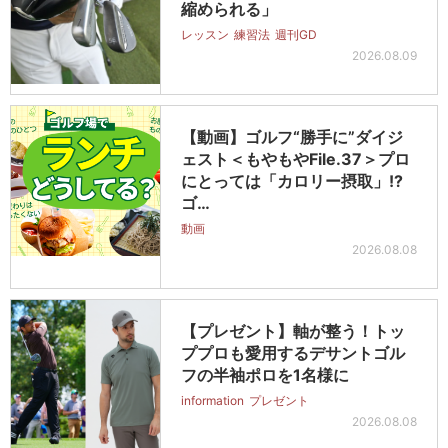
縮められる」
レッスン
練習法
週刊GD
2026.08.09
【動画】ゴルフ“勝手に”ダイジ
ェスト＜もやもやFile.37＞プロ
にとっては「カロリー摂取」!?
ゴ…
動画
2026.08.08
【プレゼント】軸が整う！トッ
ププロも愛用するデサントゴル
フの半袖ポロを1名様に
information
プレゼント
2026.08.08