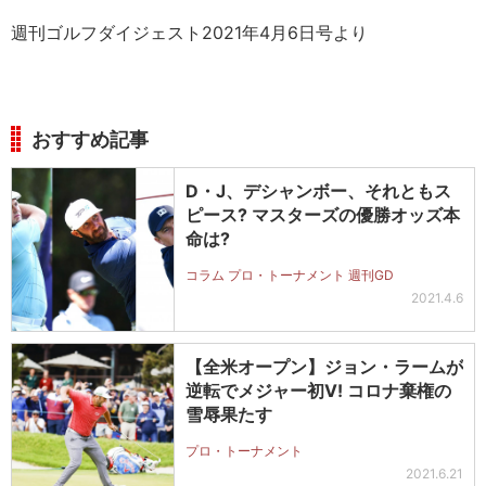
週刊ゴルフダイジェスト2021年4月6日号より
おすすめ記事
D・J、デシャンボー、それともス
ピース? マスターズの優勝オッズ本
命は?
コラム プロ・トーナメント 週刊GD
2021.4.6
【全米オープン】ジョン・ラームが
逆転でメジャー初V! コロナ棄権の
雪辱果たす
プロ・トーナメント
2021.6.21