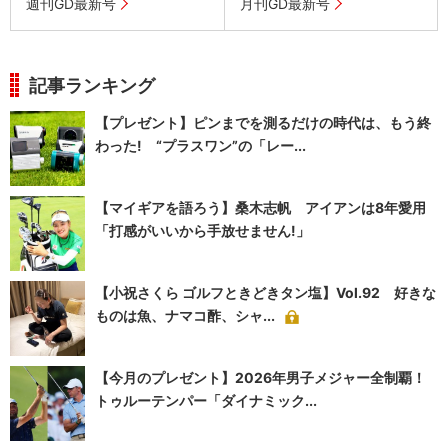
週刊GD最新号
月刊GD最新号
記事ランキング
【プレゼント】ピンまでを測るだけの時代は、もう終
わった! “プラスワン”の「レー...
【マイギアを語ろう】桑木志帆 アイアンは8年愛用
「打感がいいから手放せません!」
【小祝さくら ゴルフときどきタン塩】Vol.92 好きな
ものは魚、ナマコ酢、シャ...
【今月のプレゼント】2026年男子メジャー全制覇！
トゥルーテンパー「ダイナミック...