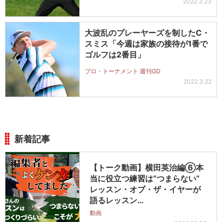
2022.3.23
大波乱のプレーヤーズを制したC・
スミス「今週は家族の接待が1番で
ゴルフは2番目」
プロ・トーナメント 週刊GD
2022.3.22
新着記事
【トーク動画】横田英治編⑥本
当に役立つ練習は“つまらない”
レッスン・オブ・ザ・イヤーが
語るレッスン…
動画