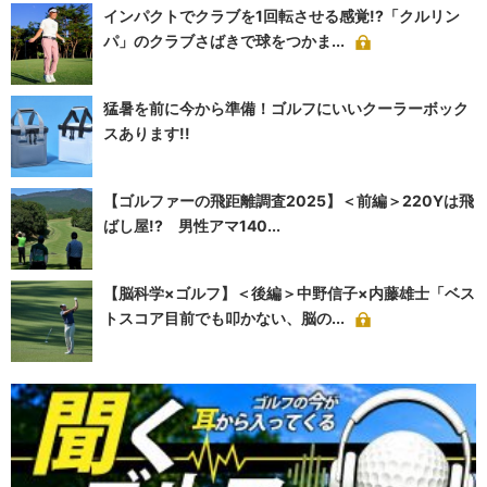
インパクトでクラブを1回転させる感覚!?「クルリン
パ」のクラブさばきで球をつかま...
猛暑を前に今から準備！ゴルフにいいクーラーボック
スあります!!
【ゴルファーの飛距離調査2025】＜前編＞220Yは飛
ばし屋!? 男性アマ140...
【脳科学×ゴルフ】＜後編＞中野信子×内藤雄士「ベス
トスコア目前でも叩かない、脳の...