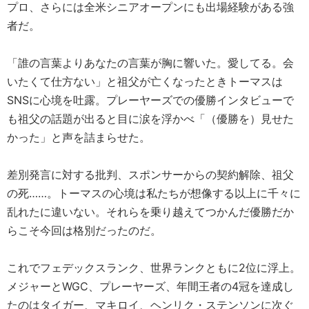
プロ、さらには全米シニアオープンにも出場経験がある強
者だ。
「誰の言葉よりあなたの言葉が胸に響いた。愛してる。会
いたくて仕方ない」と祖父が亡くなったときトーマスは
SNSに心境を吐露。プレーヤーズでの優勝インタビューで
も祖父の話題が出ると目に涙を浮かべ「（優勝を）見せた
かった」と声を詰まらせた。
差別発言に対する批判、スポンサーからの契約解除、祖父
の死……。トーマスの心境は私たちが想像する以上に千々に
乱れたに違いない。それらを乗り越えてつかんだ優勝だか
らこそ今回は格別だったのだ。
これでフェデックスランク、世界ランクともに2位に浮上。
メジャーとWGC、プレーヤーズ、年間王者の4冠を達成し
たのはタイガー、マキロイ、ヘンリク・ステンソンに次ぐ