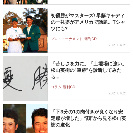
初優勝がマスターズ! 早藤キャディ
の一礼姿がアメリカで話題。Tシャ
ツにも?
プロ・トーナメント
週刊GD
2021.04.21
「苦しさを力に」「土壇場に強い」
松山英樹の“筆跡”を診断してみた
ら…
コラム
週刊GD
2021.04.21
「下3分の1の肉付きが良くなり安
定感が増した」“顔”から見る松山英
樹の進化