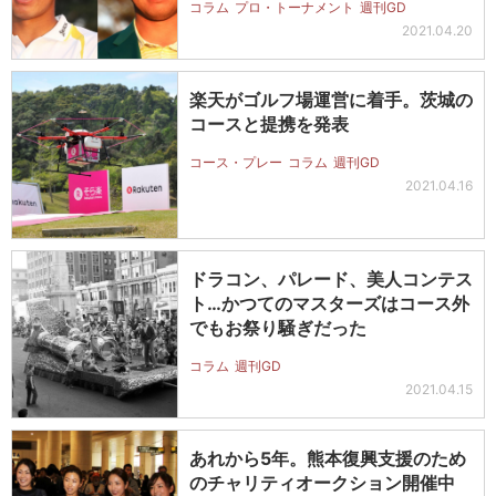
コラム
プロ・トーナメント
週刊GD
2021.04.20
楽天がゴルフ場運営に着手。茨城の
コースと提携を発表
コース・プレー
コラム
週刊GD
2021.04.16
ドラコン、パレード、美人コンテス
ト…かつてのマスターズはコース外
でもお祭り騒ぎだった
コラム
週刊GD
2021.04.15
あれから5年。熊本復興支援のため
のチャリティオークション開催中