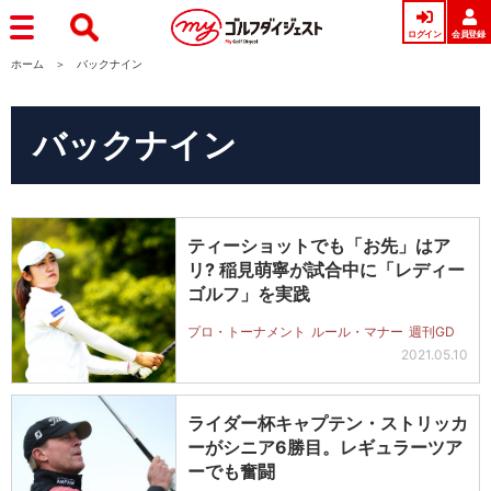
ログイン
会員登録
ホーム
バックナイン
バックナイン
ティーショットでも「お先」はア
リ? 稲見萌寧が試合中に「レディー
ゴルフ」を実践
プロ・トーナメント
ルール・マナー
週刊GD
2021.05.10
ライダー杯キャプテン・ストリッカ
ーがシニア6勝目。レギュラーツア
ーでも奮闘