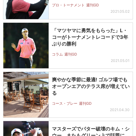
プロ・トーナメント
週刊GD
2021.05.02
「マツヤマに勇気をもらった」L・
コーがトーナメントレコードで3年
ぶりの勝利
コラム
週刊GD
2021.05.01
爽やかな季節に最適! ゴルフ場でも
オープンエアのテラス席が増えてい
る
コース・プレー
週刊GD
2021.04.30
マスターズでパター破壊のキム・シ
ウー。またもグリーン上で話題に