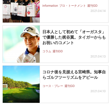
information
プロ・トーナメント
週刊GD
2021.04.14
日本人として初めて「オーガスタ」
で優勝した梶谷翼。タイガーからも
お祝いのコメント
コラム
週刊GD
2021.04.13
コロナ後を見据える宮崎県。知事自
らゴルフツーリズムをアピール
コース・プレー
週刊GD
2021.04.10