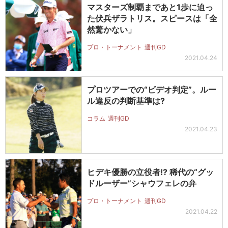
マスターズ制覇まであと1歩に迫っ
た伏兵ザラトリス。スピースは「全
然驚かない」
プロ・トーナメント
週刊GD
2021.04.24
プロツアーでの“ビデオ判定”。ルー
ル違反の判断基準は?
コラム
週刊GD
2021.04.23
ヒデキ優勝の立役者!? 稀代の“グッ
ドルーザー”シャウフェレの弁
プロ・トーナメント
週刊GD
2021.04.22