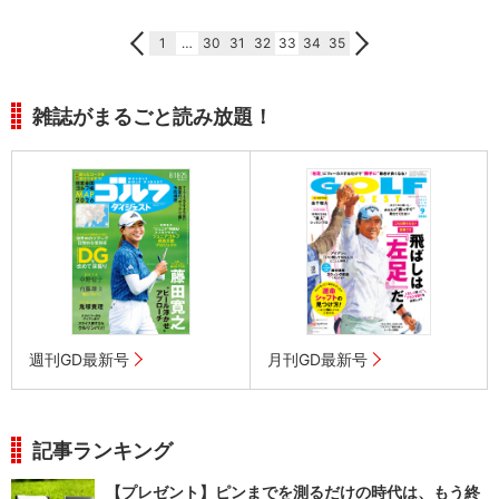
1
…
30
31
32
33
34
35
雑誌がまるごと読み放題！
週刊GD最新号
月刊GD最新号
記事ランキング
【プレゼント】ピンまでを測るだけの時代は、もう終