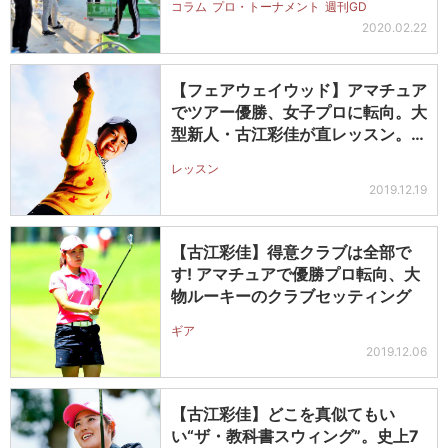
コラム
プロ・トーナメント
週刊GD
2020.02.22
【フェアウェイウッド】アマチュア
でツアー優勝、女子プロに転向。大
型新人・古江彩佳が直レッスン。い
つも…
レッスン
2019.12.19
【古江彩佳】得意クラブは全部で
す! アマチュアで優勝プロ転向、大
物ルーキーのクラブセッティング
ギア
2019.12.06
【古江彩佳】どこを真似てもい
い“ザ・教科書スウィング”。史上7