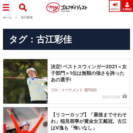
ログイン
会員登録
ホーム
古江彩佳
タグ：古江彩佳
決定! ベストスウィンガー2021＜女
子部門＞1位は無類の強さを誇った
あの選手!
プロ・トーナメント
週刊GD
2021.12.08
【リコーカップ】「最後までそわそ
わ」稲見萌寧が賞金女王戴冠。古江
はV逸も「悔いなし」