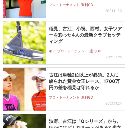
プロ・トーナメント
週刊GD
2021.11.30
稲見、古江、小祝、西村。女子ツア
ーを彩った4人の最新クラブセッテ
ィング
ギア
プロ・トーナメント
週刊GD
2021.11.25
古江は単独2位以上が必須。2人に
絞られた賞金女王レース、1700万
円の差を稲見は守れるか
プロ・トーナメント
週刊GD
2021.11.24
渋野、古江は「Qシリーズ」から。
ほかにはどんなルートがある? 米女