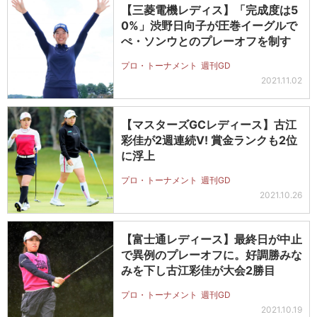
【三菱電機レディス】「完成度は5
0%」渋野日向子が圧巻イーグルで
ぺ・ソンウとのプレーオフを制す
プロ・トーナメント
週刊GD
2021.11.02
【マスターズGCレディース】古江
彩佳が2週連続V! 賞金ランクも2位
に浮上
プロ・トーナメント
週刊GD
2021.10.26
【富士通レディース】最終日が中止
で異例のプレーオフに。好調勝みな
みを下し古江彩佳が大会2勝目
プロ・トーナメント
週刊GD
2021.10.19