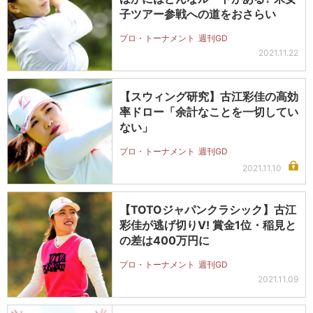
子ツアー参戦への道をおさらい
プロ・トーナメント
週刊GD
2021.11.22
【スウィング研究】古江彩佳の高効
率ドロー「余計なことを一切してい
ない」
プロ・トーナメント
週刊GD
2021.11.10
【TOTOジャパンクラシック】古江
彩佳が逃げ切りV! 賞金1位・稲見と
の差は400万円に
プロ・トーナメント
週刊GD
2021.11.09