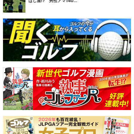
ばし屋!? 男性アマ140...