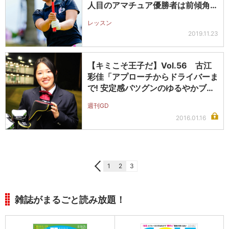
人目のアマチュア優勝者は前傾角度
が崩れ…
レッスン
2019.11.23
【キミこそ王子だ】Vol.56 古江
彩佳「アプローチからドライバーま
で! 安定感バツグンのゆるやかブ…
週刊GD
2016.01.16
1
2
3
雑誌がまるごと読み放題！