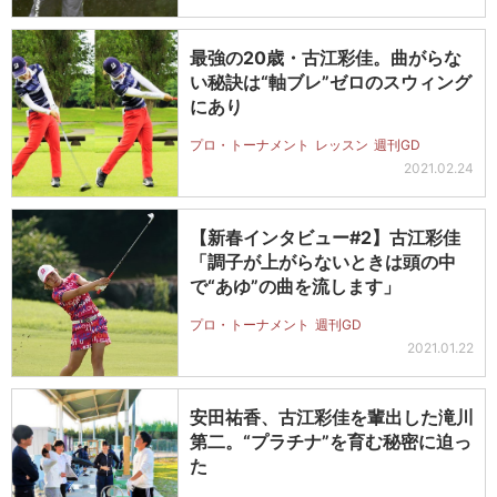
最強の20歳・古江彩佳。曲がらな
い秘訣は“軸ブレ”ゼロのスウィング
にあり
プロ・トーナメント
レッスン
週刊GD
2021.02.24
【新春インタビュー#2】古江彩佳
「調子が上がらないときは頭の中
で“あゆ”の曲を流します」
プロ・トーナメント
週刊GD
2021.01.22
安田祐香、古江彩佳を輩出した滝川
第二。“プラチナ”を育む秘密に迫っ
た