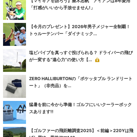
【マイギアを語ろう】桑木志帆 アイアンは8年愛用
「打感がいいから手放せません!」
【今月のプレゼント】2026年男子メジャー全制覇！
トゥルーテンパー「ダイナミック...
塩ビパイプを真っすぐ投げられる？ ドライバーの飛び
が一変する“遠心力”の使い方【...
ZERO HALLIBURTONの「ポケッタブル ランドリート
ート」（非売品）を...
猛暑を前に今から準備！ゴルフにいいクーラーボック
スあります!!
【ゴルファーの飛距離調査2025】＜前編＞220Yは飛