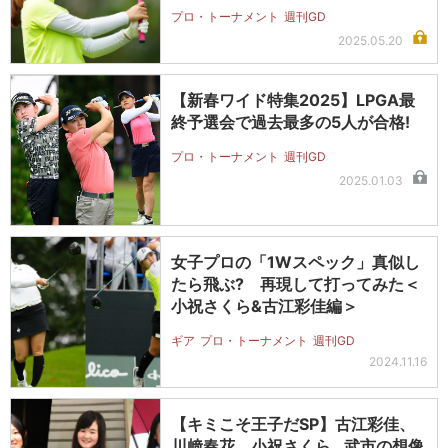
プロ・トーナメント
週刊GD
2025.05.20
【新春ワイド特集2025】LPGA最
終予選会で過去最多の5人が合格!
プロ・トーナメント
週刊GD
2025.01.03
女子プロの「1Wスペック」真似し
たら飛ぶ? 再現して打ってみた＜
小祝さくら&古江彩佳編＞
ギア
プロ・トーナメント
週刊GD
2024.11.16
【キミこそ王子だSP】古江彩佳、
川﨑春花、小祝さくら…武市の想像