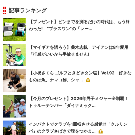
記事ランキング
【プレゼント】ピンまでを測るだけの時代は、もう終
わった! “プラスワン”の「レー...
【マイギアを語ろう】桑木志帆 アイアンは8年愛用
「打感がいいから手放せません!」
【小祝さくら ゴルフときどきタン塩】Vol.92 好きな
ものは魚、ナマコ酢、シャ...
【今月のプレゼント】2026年男子メジャー全制覇！
トゥルーテンパー「ダイナミック...
インパクトでクラブを1回転させる感覚!?「クルリン
パ」のクラブさばきで球をつかま...