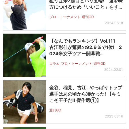
狙うは米2勝目とパリ五輪! 運を味
方につけるため「いいこと」をする
だ…
プロ・トーナメント
週刊GD
2024.06.18
【なんでもランキング】Vol.111
古江彩佳が驚異の92.9％で1位! 2
024米女子ツアー開幕戦…
コラム
プロ・トーナメント
週刊GD
2024.02.01
金谷、稲見、古江…やっぱりトップ
選手はあの頃から凄かった! 【キミ
こそ王子だ!! 傑作選①】
週刊GD
2023.08.16