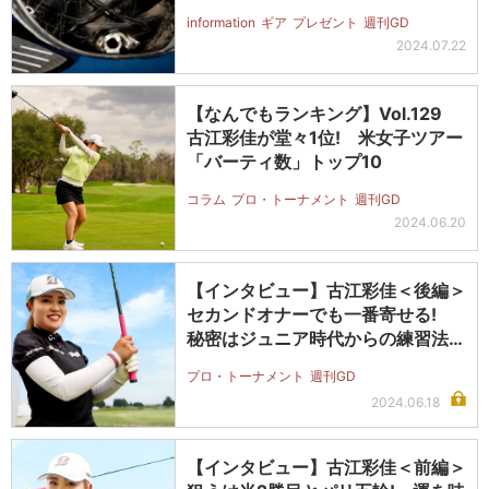
information
ギア
プレゼント
週刊GD
2024.07.22
【なんでもランキング】Vol.129
古江彩佳が堂々1位! 米女子ツアー
「バーティ数」トップ10
コラム
プロ・トーナメント
週刊GD
2024.06.20
【インタビュー】古江彩佳＜後編＞
セカンドオナーでも一番寄せる!
秘密はジュニア時代からの練習法に
あり
プロ・トーナメント
週刊GD
2024.06.18
【インタビュー】古江彩佳＜前編＞