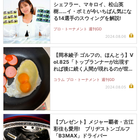
シェフラー、マキロイ、松山英
樹……イ・ボミが今いちばん気にな
る14選手のスウィングを解説!
プロ・トーナメント
週刊GD
2024.08.06
【岡本綾子 ゴルフの、ほんとう】V
ol.825「トップランナーが出現す
れば後に続く人間が現れるのが世…
コラム
プロ・トーナメント
週刊GD
2024.08.05
【プレゼント】メジャー覇者・古江
彩佳も愛用! ブリヂストンゴルフ
「B3MAX」ドライバー