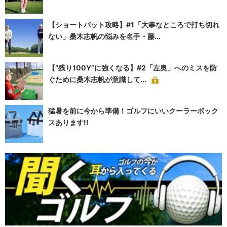
【ショートパット攻略】#1「大事なところで打ち切れ
ない」桑木志帆の悩みを名手・藤...
【“残り100Y”に強くなる】#2「左奥」へのミスを防
ぐために桑木志帆が意識して...
猛暑を前に今から準備！ゴルフにいいクーラーボック
スあります!!