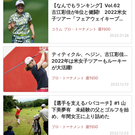
【なんでもランキング】Vol.62
古江彩佳が8位と健闘! 2022米女
子ツアー「フェアウェイキープ…
コラム
プロ・トーナメント
週刊GD
2023.01.26
ティティクル、ヘジン、古江彩佳…
2022年は米女子ツアーもルーキー
が大活躍!
プロ・トーナメント
週刊GD
2022.12.10
【選手を支えるパパコーチ】#1 山
下美夢有 未経験の父とゴルフを始
め、年間女王に上り詰めた
プロ・トーナメント
週刊GD
2022.12.03