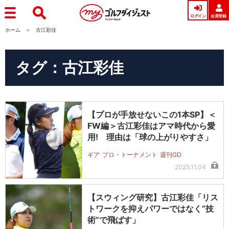
ログイン
会員登録
ホーム
古江彩佳
タグ：古江彩佳
【プロが手放せないこの1本SP】＜
FW編＞古江彩佳はアマ時代から愛
用! 理由は「球の上がりやすさ」
ギア
プロ・トーナメント
週刊GD
2025.11.04
【スウィング研究】古江彩佳「リス
トワークを抑えパワーではなく“技
術”で飛ばす」