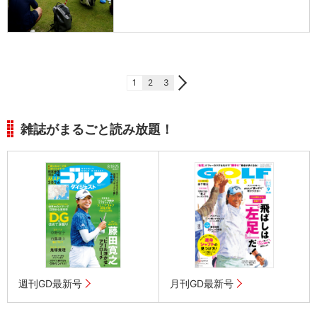
1
2
3
雑誌がまるごと読み放題！
週刊GD最新号
月刊GD最新号