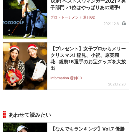
決定! ベストスウィンガー2021＜男
子部門＞1位はやっぱりあの選手!
プロ・トーナメント 週刊GD
2021.12.8
【プレゼント】女子プロからメリー
クリスマス! 稲見、小祝、原英莉
花…総勢16選手のお宝グッズを大放
出
information 週刊GD
2021.12.20
あわせて読みたい
【なんでもランキング】Vol.7 優勝