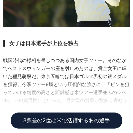
女子は日本選手が上位を独占
戦国時代の様相を呈しつつある国内女子ツアー。そのなか
でベストスウィンガーの座を射止めたのは、賞金女王に輝
いた稲見萌寧だ。東京五輪では日本ゴルフ界初の銀メダル
を獲得。今季ツアー9勝という圧倒的な強さに、「ピンを狙
っていける精度の高さと距離感は米ツアー選手並みのレベ
ル」（60歳男性）といった、最大級の賛辞が数多く寄せら
れた。正確無比なフェードボールが持ち味だ。
3票差の2位は米で活躍するあの選手