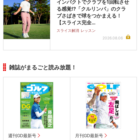
インパクトでクラブを1回転させ
る感覚!?「クルリンパ」のクラ
ブさばきで球をつかまえる！
【スライス完全…
スライス解消
レッスン
2026.08.06
雑誌がまるごと読み放題！
週刊GD最新号
月刊GD最新号