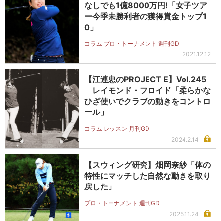
なしでも1億8000万円!「女子ツア
ー今季未勝利者の獲得賞金トップ1
0」
コラム プロ・トーナメント 週刊GD
2021.12.12
【江連忠のPROJECT E】Vol.245
レイモンド・フロイド「柔らかな
ひざ使いでクラブの動きをコントロ
ール」
コラム レッスン 月刊GD
2024.2.14
【スウィング研究】畑岡奈紗「体の
特性にマッチした自然な動きを取り
戻した」
プロ・トーナメント 週刊GD
2025.11.24