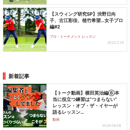
【スウィング研究SP】渋野日向
子、古江彩佳、植竹希望…女子プロ
編#2
プロ・トーナメント レッスン
2022.3.25
新着記事
【トーク動画】横田英治編⑥本
当に役立つ練習は“つまらない”
レッスン・オブ・ザ・イヤーが
語るレッスン…
動画
2026.08.06