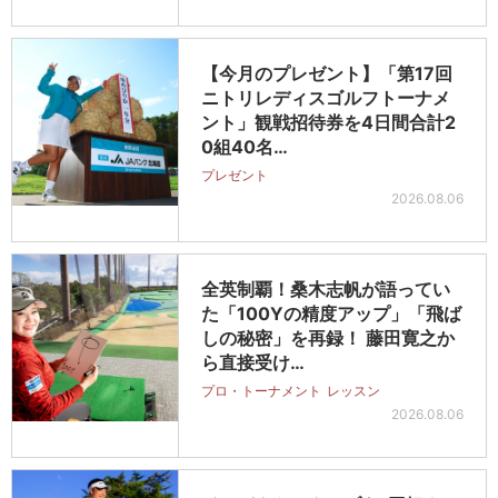
【今月のプレゼント】「第17回
ニトリレディスゴルフトーナメ
ント」観戦招待券を4日間合計2
0組40名…
プレゼント
2026.08.06
全英制覇！桑木志帆が語ってい
た「100Yの精度アップ」「飛ば
しの秘密」を再録！ 藤田寛之か
ら直接受け…
プロ・トーナメント
レッスン
2026.08.06