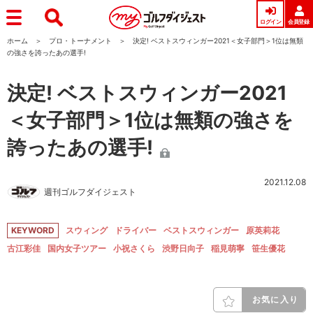
ログイン
会員登録
ホーム
プロ・トーナメント
決定! ベストスウィンガー2021＜女子部門＞1位は無類
の強さを誇ったあの選手!
決定! ベストスウィンガー2021
＜女子部門＞1位は無類の強さを
誇ったあの選手!
2021.12.08
週刊ゴルフダイジェスト
KEYWORD
スウィング
ドライバー
ベストスウィンガー
原英莉花
古江彩佳
国内女子ツアー
小祝さくら
渋野日向子
稲見萌寧
笹生優花
お気に入り