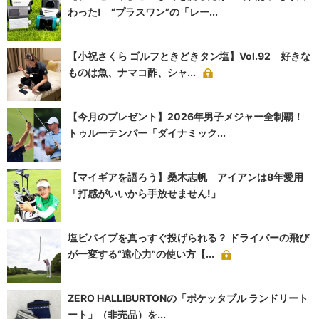
わった! “プラスワン”の「レー...
【小祝さくら ゴルフときどきタン塩】Vol.92 好きな
ものは魚、ナマコ酢、シャ...
【今月のプレゼント】2026年男子メジャー全制覇！
トゥルーテンパー「ダイナミック...
【マイギアを語ろう】桑木志帆 アイアンは8年愛用
「打感がいいから手放せません!」
塩ビパイプを真っすぐ投げられる？ ドライバーの飛び
が一変する“遠心力”の使い方【...
ZERO HALLIBURTONの「ポケッタブル ランドリート
ート」（非売品）を...