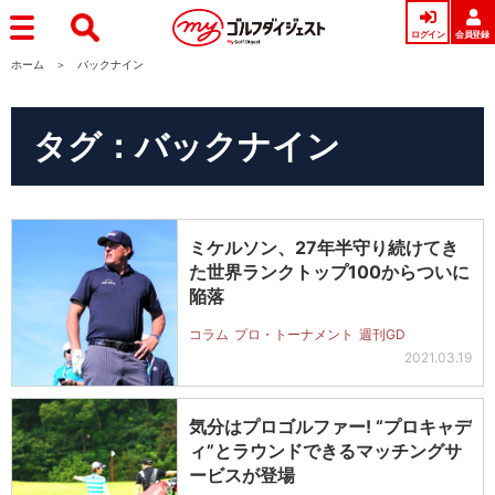
ログイン
会員登録
ホーム
バックナイン
タグ：バックナイン
ミケルソン、27年半守り続けてき
た世界ランクトップ100からついに
陥落
コラム
プロ・トーナメント
週刊GD
2021.03.19
気分はプロゴルファー! “プロキャデ
ィ”とラウンドできるマッチングサ
ービスが登場