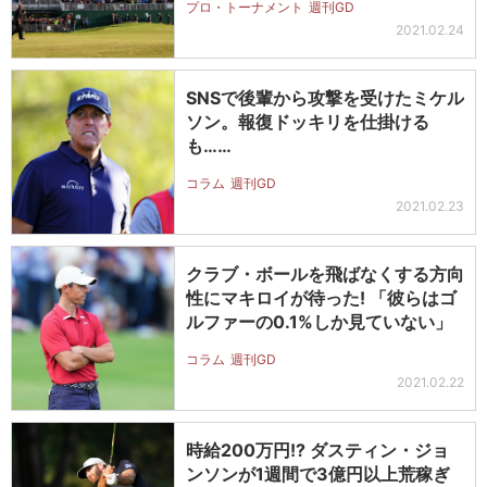
プロ・トーナメント
週刊GD
2021.02.24
SNSで後輩から攻撃を受けたミケル
ソン。報復ドッキリを仕掛ける
も……
コラム
週刊GD
2021.02.23
クラブ・ボールを飛ばなくする方向
性にマキロイが待った! 「彼らはゴ
ルファーの0.1%しか見ていない」
コラム
週刊GD
2021.02.22
時給200万円!? ダスティン・ジョ
ンソンが1週間で3億円以上荒稼ぎ