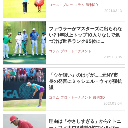
コース・プレー
コラム
週刊GD
2021.03.13
ファウラーがマスターズに出られな
い? 1年以上トップ10入りなしで気
づけば世界ランク65位に…
コラム
プロ・トーナメント
2021.03.05
「ウケ狙い」のはずが……元NY市
長の発言にミッシェル・ウィが猛抗
議
コラム
プロ・トーナメント
週刊GD
2021.03.04
理由は「やさしすぎる」から? トニ
ー・フィナウ3連続2位でシルバー