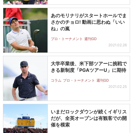
あのモリナリがスタートホールでま
さかのチョロ! 動画に思わぬ「いい
ね」の嵐
プロ・トーナメント
週刊GD
2021.02.26
大学卒業後、米下部ツアーに挑戦で
きる新制度「PGAツアーU」に期待
コラム
プロ・トーナメント
週刊GD
2021.02.25
いまだロックダウンが続くイギリス
だが、全英オープンは有観客での開
催を模索