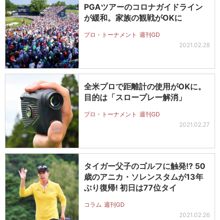
PGAツアーのコロナガイドライン
が緩和。家族の観戦がOKに
プロ・トーナメント
週刊GD
2021.02.28
全米プロで距離計の使用がOKに。
目的は「スロープレー解消」
プロ・トーナメント
週刊GD
2021.02.27
タイガー父子のゴルフに触発!? 50
歳のアニカ・ソレンスタムが13年
ぶり復帰! 初日は77位タイ
コラム
週刊GD
2021.02.26