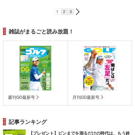
1
2
3
雑誌がまるごと読み放題！
週刊GD最新号
月刊GD最新号
記事ランキング
【プレゼント】ピンまでを測るだけの時代は、もう終