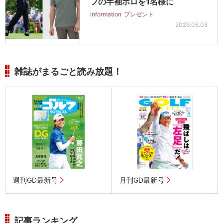
フの半袖ポロを1名様に
information
プレゼント
2026.08.08
雑誌がまるごと読み放題！
週刊GD最新号
月刊GD最新号
記事ランキング