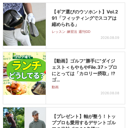
【ギア選びのウソホント】Vol.2
91「フィッティングでスコアは
縮められる」
レッスン
練習法
週刊GD
2026.08.09
【動画】ゴルフ“勝手に”ダイジ
ェスト＜もやもやFile.37＞プロ
にとっては「カロリー摂取」!?
ゴ…
動画
2026.08.08
【プレゼント】軸が整う！トッ
ププロも愛用するデサントゴル