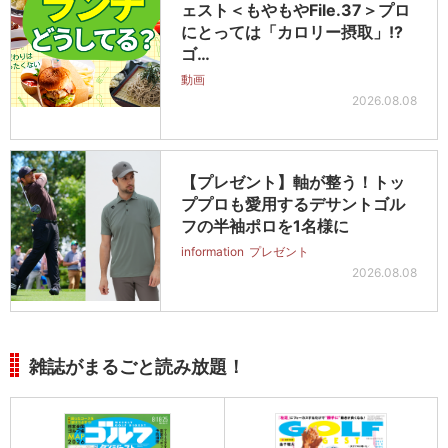
ェスト＜もやもやFile.37＞プロ
にとっては「カロリー摂取」!?
ゴ…
動画
2026.08.08
【プレゼント】軸が整う！トッ
ププロも愛用するデサントゴル
フの半袖ポロを1名様に
information
プレゼント
2026.08.08
雑誌がまるごと読み放題！