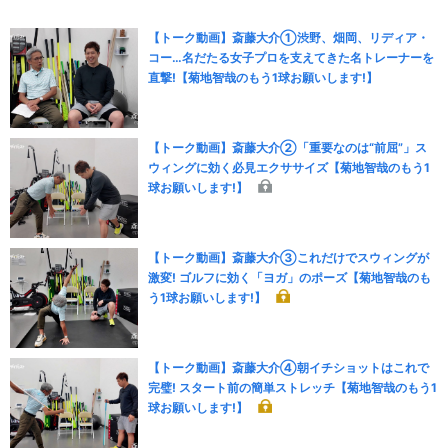
【トーク動画】斎藤大介①渋野、畑岡、リディア・
コー…名だたる女子プロを支えてきた名トレーナーを
直撃!【菊地智哉のもう1球お願いします!】
【トーク動画】斎藤大介②「重要なのは“前屈”」ス
ウィングに効く必見エクササイズ【菊地智哉のもう1
球お願いします!】
【トーク動画】斎藤大介③これだけでスウィングが
激変! ゴルフに効く「ヨガ」のポーズ【菊地智哉のも
う1球お願いします!】
【トーク動画】斎藤大介④朝イチショットはこれで
完璧! スタート前の簡単ストレッチ【菊地智哉のもう1
球お願いします!】