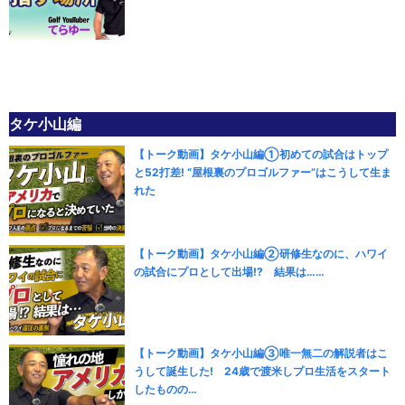
タケ小山編
【トーク動画】タケ小山編①初めての試合はトップ
と52打差! “屋根裏のプロゴルファー”はこうして生ま
れた
【トーク動画】タケ小山編②研修生なのに、ハワイ
の試合にプロとして出場!? 結果は……
【トーク動画】タケ小山編③唯一無二の解説者はこ
うして誕生した! 24歳で渡米しプロ生活をスタート
したものの…