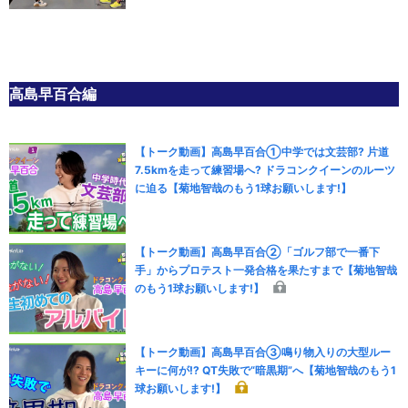
高島早百合編
【トーク動画】高島早百合①中学では文芸部? 片道
7.5kmを走って練習場へ? ドラコンクイーンのルーツ
に迫る【菊地智哉のもう1球お願いします!】
【トーク動画】高島早百合②「ゴルフ部で一番下
手」からプロテスト一発合格を果たすまで【菊地智哉
のもう1球お願いします!】
【トーク動画】高島早百合③鳴り物入りの大型ルー
キーに何が!? QT失敗で“暗黒期”へ【菊地智哉のもう1
球お願いします!】