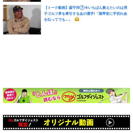
【トーク動画】森守洋⑦今いちばん教えたいのは男
子ゴルフ界を牽引するあの選手!「堀琴音に手切れ金
を払ってでも…」