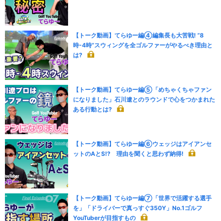
【トーク動画】てらゆー編④編集長も大苦戦! “8
時-4時”スウィングを全ゴルファーがやるべき理由と
は?
【トーク動画】てらゆー編⑤「めちゃくちゃファン
になりました」石川遼とのラウンドで心をつかまれた
ある行動とは?
【トーク動画】てらゆー編⑥ウェッジはアイアンセ
ットのAとS!? 理由を聞くと思わず納得!
【トーク動画】てらゆー編⑦「世界で活躍する選手
を」「ドライバーで真っすぐ350Y」No.1ゴルフ
YouTuberが目指すもの