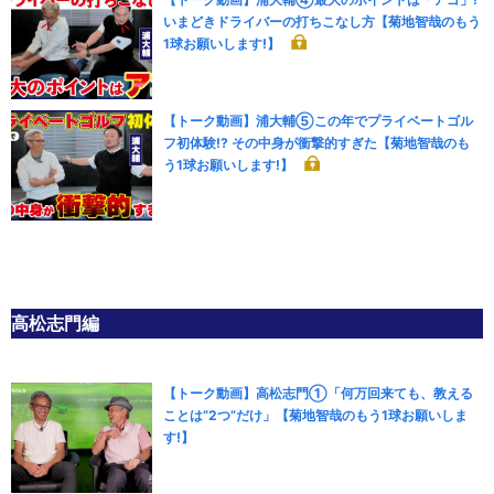
いまどきドライバーの打ちこなし方【菊地智哉のもう
1球お願いします!】
【トーク動画】浦大輔⑤この年でプライベートゴル
フ初体験!? その中身が衝撃的すぎた【菊地智哉のも
う1球お願いします!】
高松志門編
【トーク動画】高松志門①「何万回来ても、教える
ことは“2つ”だけ」【菊地智哉のもう1球お願いしま
す!】