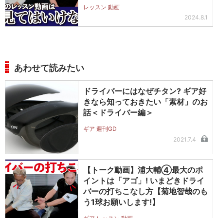
レッスン 動画
2024.8.1
あわせて読みたい
ドライバーにはなぜチタン? ギア好
きなら知っておきたい「素材」のお
話＜ドライバー編＞
ギア 週刊GD
2021.7.4
【トーク動画】浦大輔④最大のポ
イントは「アゴ」! いまどきドライ
バーの打ちこなし方【菊地智哉のも
う1球お願いします!】