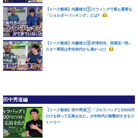
【トーク動画】内藤雄士⑤スウィングで最も重要な
「ショルダーパッキング」とは?
【トーク動画】内藤雄士⑥伊澤利光、深堀圭一郎…
スター軍団は学生時代から凄かった!
田中秀道編
【トーク動画】田中秀道①「ゴルフバッグと5000円
だけを持って広島を出た」少年時代の衝撃的すぎるス
トーリー