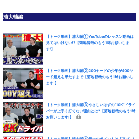
浦大輔編
【トーク動画】浦大輔①YouTubeのレッスン動画は
見てはいけない!?【菊地智哉のもう1球お願いしま
す!】
【トーク動画】浦大輔②200ヤードの少年が400ヤ
ード超えを果たすまで【菊地智哉のもう1球お願いし
ます!】
【トーク動画】浦大輔③やさしいはずの“10K”ドライ
バーが上手く打てない理由とは?【菊地智哉のもう1球
お願いします!】
【トーク動画】浦大輔④最大のポイントは「アゴ」!