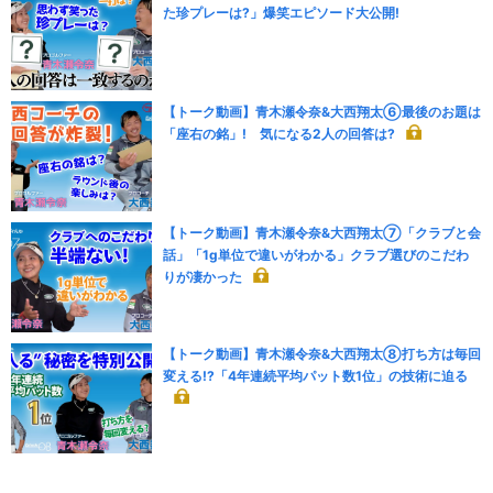
た珍プレーは?」爆笑エピソード大公開!
【トーク動画】青木瀬令奈&大西翔太⑥最後のお題は
「座右の銘」! 気になる2人の回答は?
【トーク動画】青木瀬令奈&大西翔太⑦「クラブと会
話」「1g単位で違いがわかる」クラブ選びのこだわ
りが凄かった
【トーク動画】青木瀬令奈&大西翔太⑧打ち方は毎回
変える!?「4年連続平均パット数1位」の技術に迫る