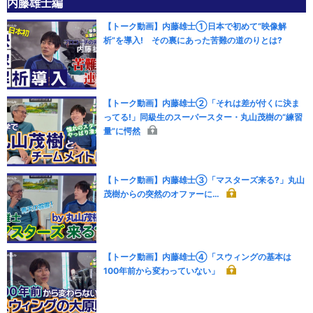
内藤雄士編
【トーク動画】内藤雄士①日本で初めて“映像解
析”を導入! その裏にあった苦難の道のりとは?
【トーク動画】内藤雄士②「それは差が付くに決ま
ってる!」同級生のスーパースター・丸山茂樹の“練習
量”に愕然
【トーク動画】内藤雄士③「マスターズ来る?」丸山
茂樹からの突然のオファーに…
【トーク動画】内藤雄士④「スウィングの基本は
100年前から変わっていない」