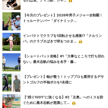
ものは魚、ナマコ酢、シャ...
【今月のプレゼント】2026年男子メジャー全制覇！
トゥルーテンパー「ダイナミック...
インパクトでクラブを1回転させる感覚!?「クルリン
パ」のクラブさばきで球をつかま...
【ショートパット攻略】#1「大事なところで打ち切れ
ない」桑木志帆の悩みを名手・藤...
【プレゼント】軸が整う！トッププロも愛用するデサ
ントゴルフの半袖ポロを1名様に
【“残り100Y”に強くなる】#2「左奥」へのミスを防
ぐために桑木志帆が意識して...