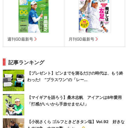
週刊GD最新号
月刊GD最新号
記事ランキング
【プレゼント】ピンまでを測るだけの時代は、もう終
わった! “プラスワン”の「レー...
【マイギアを語ろう】桑木志帆 アイアンは8年愛用
「打感がいいから手放せません!」
【小祝さくら ゴルフときどきタン塩】Vol.92 好きな