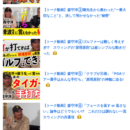
【トーク動画】森守洋③陳先生から教わった“一番大
切なこと”と、決して明かせなかった“秘密”
【トーク動画】森守洋④ゴルファーは難しく考えす
ぎ!? スウィングの“原理原則”は超シンプルな動きだ
った
【トーク動画】森守洋⑤「クラブが王様」「PGAツ
アー選手はみんな手打ち」“原理原則”の神髄に迫る!
【トーク動画】森守洋⑥「フェースを返す or 返さな
い」論争はどうでもいい!? これだけは譲れない一流
スウィングの共通項