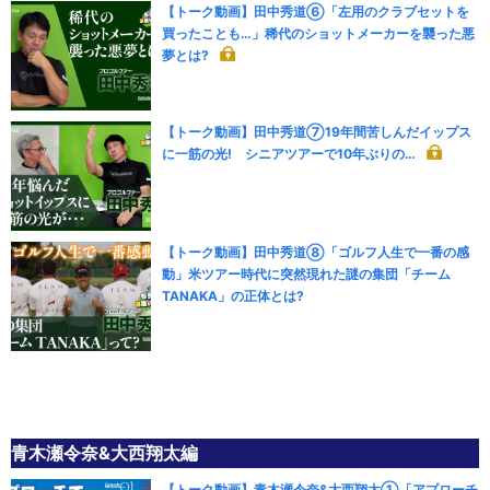
【トーク動画】田中秀道⑥「左用のクラブセットを
買ったことも…」稀代のショットメーカーを襲った悪
夢とは?
【トーク動画】田中秀道⑦19年間苦しんだイップス
に一筋の光! シニアツアーで10年ぶりの…
【トーク動画】田中秀道⑧「ゴルフ人生で一番の感
動」米ツアー時代に突然現れた謎の集団「チーム
TANAKA」の正体とは?
青木瀬令奈&大西翔太編
【トーク動画】青木瀬令奈&大西翔太①「アプローチ