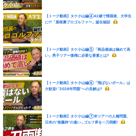
【トーク動画】タケ小山編④42歳で帰国後、大学生
に!?「屋根裏プロゴルファー」誕生秘話
【トーク動画】タケ小山編⑤「商品価値は極めて高
い」男子ツアー復権に必要な要素とは?
【トーク動画】タケ小山編⑥「飛ばないボール」は
大歓迎! “2028年問題”への見解は?
【トーク動画】タケ小山編⑦米ツアーの人種問題、
日米の“推薦枠”の違い…ゴルフ界を一刀両断!