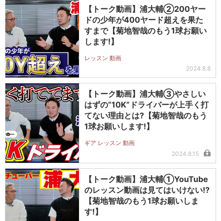
【トーク動画】浦大輔②200ヤー
ドの少年が400ヤード超えを果た
すまで【菊地智哉のもう1球お願い
します!】
レッスン 動画
2024.8.8
【トーク動画】浦大輔③やさしい
はずの“10K”ドライバーが上手く打
てない理由とは?【菊地智哉のもう
1球お願いします!】
ギア レッスン 動画
2024.8.15
【トーク動画】浦大輔①YouTube
のレッスン動画は見てはいけない!?
【菊地智哉のもう1球お願いしま
す!】