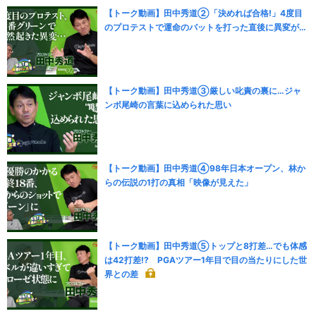
【トーク動画】田中秀道②「決めれば合格!」4度目
のプロテストで運命のパットを打った直後に異変が…
【トーク動画】田中秀道③厳しい叱責の裏に…ジャ
ンボ尾崎の言葉に込められた思い
【トーク動画】田中秀道④98年日本オープン、林か
らの伝説の1打の真相「映像が見えた」
【トーク動画】田中秀道⑤トップと8打差…でも体感
は42打差!? PGAツアー1年目で目の当たりにした世
界との差