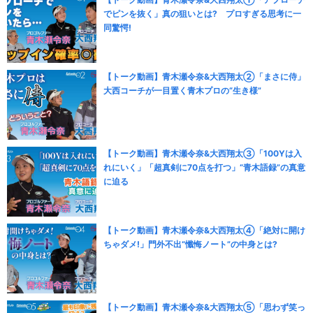
でピンを抜く」真の狙いとは? プロすぎる思考に一
同驚愕!
【トーク動画】青木瀬令奈&大西翔太②「まさに侍」
大西コーチが一目置く青木プロの“生き様”
【トーク動画】青木瀬令奈&大西翔太③「100Yは入
れにいく」「超真剣に70点を打つ」“青木語録”の真意
に迫る
【トーク動画】青木瀬令奈&大西翔太④「絶対に開け
ちゃダメ!」門外不出“懺悔ノート”の中身とは?
【トーク動画】青木瀬令奈&大西翔太⑤「思わず笑っ