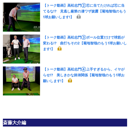
【トーク動画】高松志門②芯に当てたければ芯に当
てるな!? 見逃し厳禁の凄ワザ披露【菊地智哉のもう
1球お願いします!】
【トーク動画】高松志門③ボール位置だけで球筋が
変わる!? 曲打ちその2【菊地智哉のもう1球お願いし
ます!】
【トーク動画】高松志門④上手すぎるから、イヤが
らせ!? 美しきかな師弟関係【菊地智哉のもう1球お
願いします!】
斎藤大介編