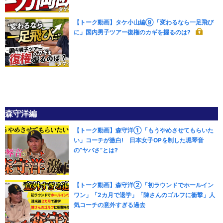
【トーク動画】タケ小山編⑨「変わるなら一足飛び
に」国内男子ツアー復権のカギを握るのは?
森守洋編
【トーク動画】森守洋①「もうやめさせてもらいた
い」コーチが激白! 日本女子OPを制した堀琴音
の“ヤバさ”とは?
【トーク動画】森守洋②「初ラウンドでホールイン
ワン」「2カ月で退学」「陳さんのゴルフに衝撃」人
気コーチの意外すぎる過去