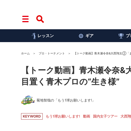
レッスン
ギア
プ
ホーム
プロ・トーナメント
【トーク動画】青木瀬令奈&大西翔太②「ま
【トーク動画】青木瀬令奈&
目置く青木プロの“生き様”
菊地智哉の「もう1球お願いします!」
KEYWORD
もう1球お願いします!
動画
国内女子ツアー
大西翔