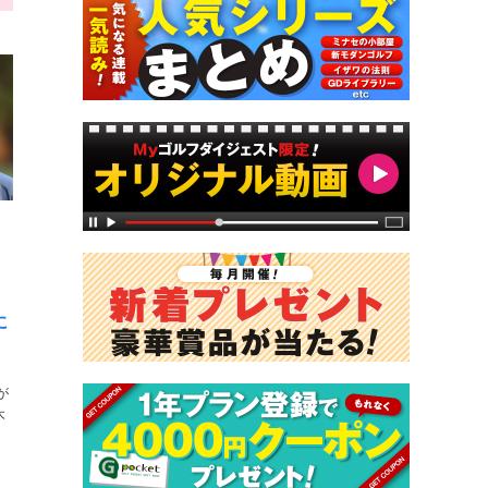
に
が
木