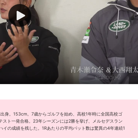
県出身。153cm。7歳からゴルフを始め、高校1年時に全国高校ゴ
テスト一発合格。23年シーズンには2勝を挙げ、メルセデスラン
ハイの成績を残した。1Rあたりの平均パット数は驚異の4年連続1