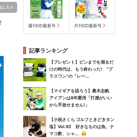
気に入り
ゴ
週刊GD最新号
月刊GD最新号
キ
記事ランキング
【プレゼント】ピンまでを測るだ
けの時代は、もう終わった! “プ
ラスワン”の「レー...
【マイギアを語ろう】桑木志帆
アイアンは8年愛用「打感がいい
から手放せません!」
【小祝さくら ゴルフときどきタン
塩】Vol.92 好きなものは魚、ナ
マコ酢、シャ...