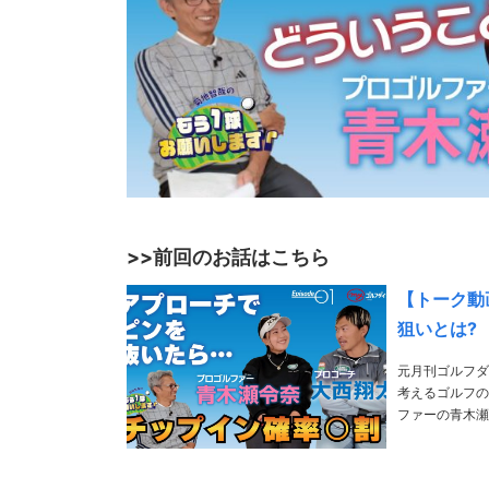
>>前回のお話はこちら
【トーク動
狙いとは?
元月刊ゴルフダ
考えるゴルフの
ファーの青木瀬令奈と
挙げ、若手の飛
兼……