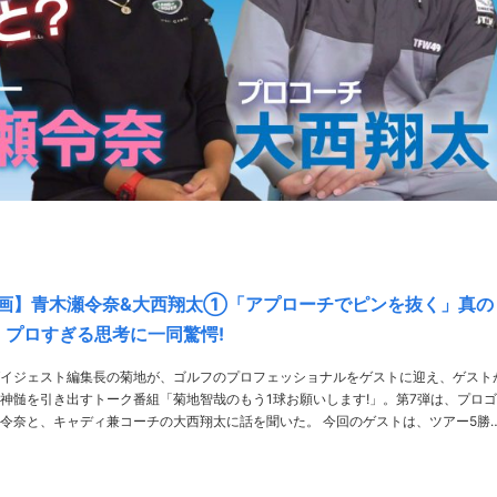
画】青木瀬令奈&大西翔太①「アプローチでピンを抜く」真の
 プロすぎる思考に一同驚愕!
イジェスト編集長の菊地が、ゴルフのプロフェッショナルをゲストに迎え、ゲスト
神髄を引き出すトーク番組「菊地智哉のもう1球お願いします!」。第7弾は、プロ
、キャディ兼コーチの大西翔太に話を聞いた。 今回のゲストは、ツアー5勝を
ばし屋たちを相手に今なお第一線で活躍する青木瀬令奈プロと、その活躍をキャデ