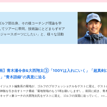
校ゴルフ部出身。その後コーチング理論を学
としてツアーに帯同。技術論にとどまらずギア
メジャースポーツにしたい」と、様々な活動
画】青木瀬令奈&大西翔太③「100Yは入れにいく」「超真剣
つ」“青木語録”の真意に迫る
イジェスト編集長の菊地が、ゴルフのプロフェッショナルをゲストに迎え、ゲスト
神髄を引き出すトーク番組「菊地智哉のもう1球お願いします!」。前回に続き、青
キャディ兼コーチの大西翔太氏をゲストに迎え、ゴルフの深淵に迫っていく。 >>前
回のお話はこちら 前回は、大西コーチが「侍」と語る青木プロの……