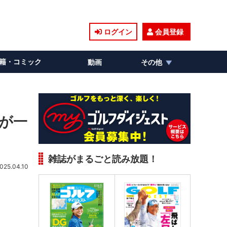
ログイン
会員登録
籍・コミック
動画
その他
が一
雑誌がまるごと読み放題！
025.04.10