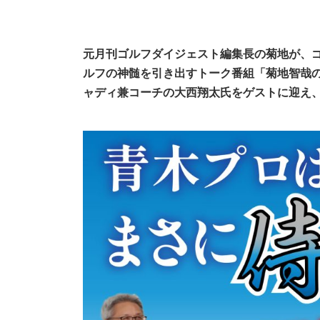
元月刊ゴルフダイジェスト編集長の菊地が、
ルフの神髄を引き出すトーク番組「菊地智哉の
ャディ兼コーチの大西翔太氏
をゲストに迎え