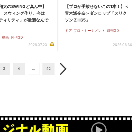
翔太のSWINGど真ん中】
【プロが手放せないこの1本！】＜
.33 スウィング作り、今は
青木瀬令奈＞ダンロップ「スリク
ティリティ」が最適なんで
ソン Z H65」
ギア
プロ・トーナメント
週刊GD
ン
動画
月刊GD
2026.07.20
2026.06.3
3
4
…
42