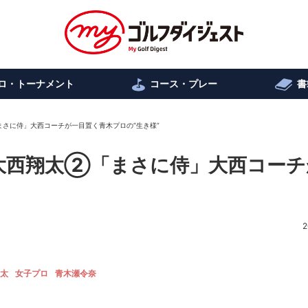
ロ・トーナメント
コース・プレー
書
さに侍」大西コーチが一目置く青木プロの“生き様”
大西翔太②「まさに侍」大西コーチ
2
太
女子プロ
青木瀬令奈