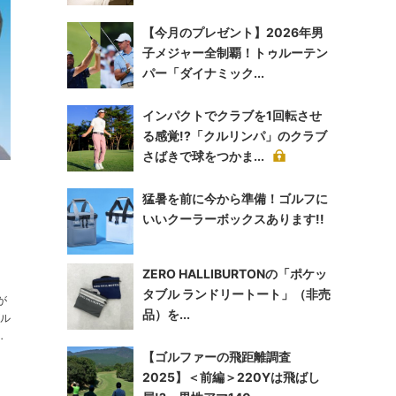
【今月のプレゼント】2026年男
子メジャー全制覇！トゥルーテン
パー「ダイナミック...
インパクトでクラブを1回転させ
る感覚!?「クルリンパ」のクラブ
さばきで球をつかま...
猛暑を前に今から準備！ゴルフに
いいクーラーボックスあります!!
ZERO HALLIBURTONの「ポケッ
タブル ランドリートート」（非売
が
品）を...
ゴル
ィ
【ゴルファーの飛距離調査
2025】＜前編＞220Yは飛ばし