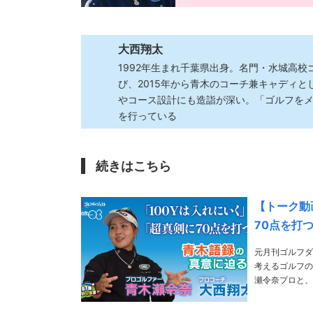
大西翔太
1992年生まれ千葉県出身。名門・水城高
び、2015年から青木のコーチ兼キャディ
やコース設計にも造詣が深い。「ゴルフを
を行っている
続きはこちら
【トーク動
70点を打
元月刊ゴルフダ
考えるゴルフの
瀬令奈プロと、