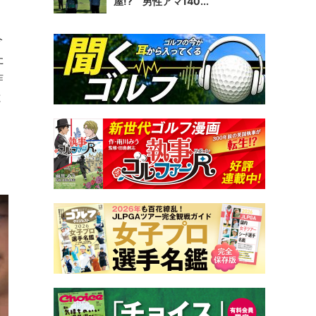
屋!? 男性アマ140...
今
た
昨
と