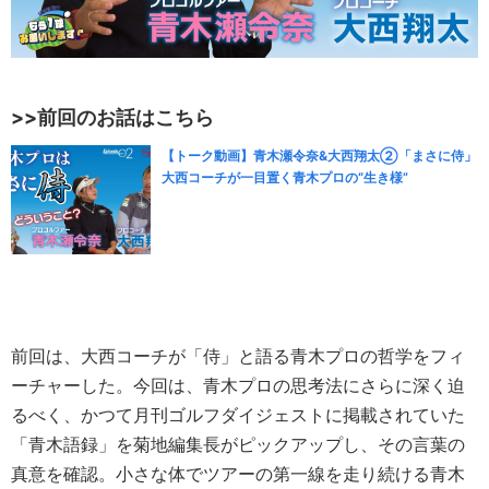
>>前回のお話はこちら
【トーク動画】青木瀬令奈&大西翔太②「まさに侍」
大西コーチが一目置く青木プロの“生き様”
前回は、大西コーチが「侍」と語る青木プロの哲学をフィ
ーチャーした。今回は、青木プロの思考法にさらに深く迫
るべく、かつて月刊ゴルフダイジェストに掲載されていた
「青木語録」を菊地編集長がピックアップし、その言葉の
真意を確認。小さな体でツアーの第一線を走り続ける青木