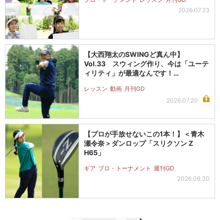
2026.07.23
【大西翔太のSWINGど真ん中】
Vol.33 スウィング作り、今は「ユーテ
ィリティ」が最適なんです！…
レッスン
動画
月刊GD
2026.07.20
【プロが手放せないこの1本！】＜青木
瀬令奈＞ダンロップ「スリクソン Z
H65」
ギア
プロ・トーナメント
週刊GD
2026.06.30