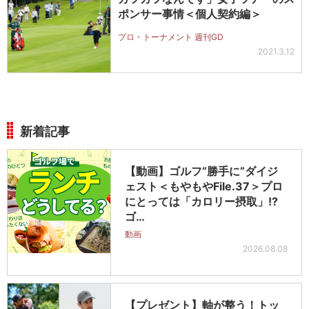
ポンサー事情＜個人契約編＞
プロ・トーナメント 週刊GD
2021.3.12
新着記事
【動画】ゴルフ“勝手に”ダイジ
ェスト＜もやもやFile.37＞プロ
にとっては「カロリー摂取」!?
ゴ…
動画
2026.08.08
【プレゼント】軸が整う！トッ