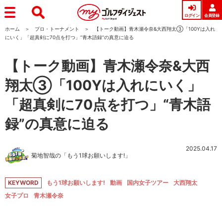
ログイン
会員登録
ホーム
プロ・トーナメント
【トーク動画】青木瀬令奈&大西翔太③「100Yは入れ
にいく」「超真剣に70点を打つ」“青木語録”の真意に迫る
【トーク動画】青木瀬令奈&大西
翔太③「100Yは入れにいく」
「超真剣に70点を打つ」“青木語
録”の真意に迫る
2025.04.17
菊地智哉の「もう1球お願いします!」
KEYWORD
もう1球お願いします!
動画
国内女子ツアー
大西翔太
女子プロ
青木瀬令奈