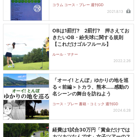
コラム コース・プレー 週刊GD
2021.8.13
OBは1罰打? 2罰打? 押さえてお
きたいOB・紛失球に関する規則
【これだけゴルフルール】
ルール・マナー
2022.2.26
「オーイ! とんぼ」ゆかりの地を巡
る＜前編＞トカラ、熊本……感動の
名シーンの舞台を訪ねよう
コース・プレー 書籍・コミック 週刊GD
2024.6.28
経費は1試合30万円「賞金だけでは
カツカツなんです」女子ツアーのス