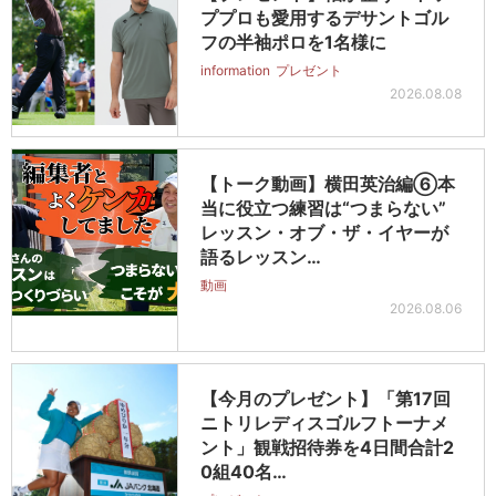
ププロも愛用するデサントゴル
フの半袖ポロを1名様に
information
プレゼント
2026.08.08
【トーク動画】横田英治編⑥本
当に役立つ練習は“つまらない”
レッスン・オブ・ザ・イヤーが
語るレッスン…
動画
2026.08.06
【今月のプレゼント】「第17回
ニトリレディスゴルフトーナメ
ント」観戦招待券を4日間合計2
0組40名…