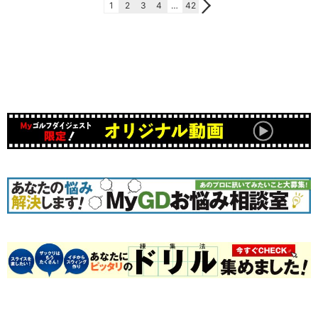
1
2
3
4
…
42