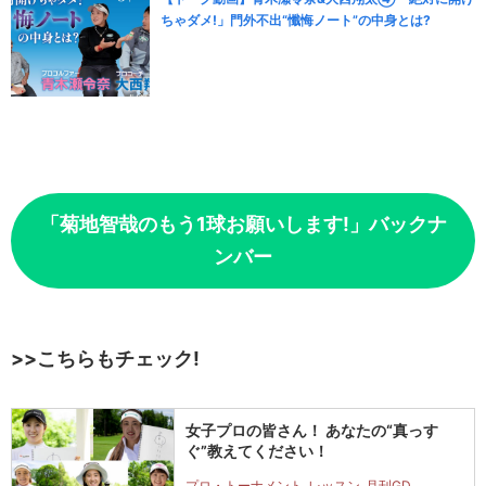
ちゃダメ!」門外不出“懺悔ノート”の中身とは?
「菊地智哉のもう1球お願いします!」バックナ
ンバー
>>こちらもチェック!
女子プロの皆さん！ あなたの“真っす
ぐ”教えてください！
プロ・トーナメント
レッスン
月刊GD