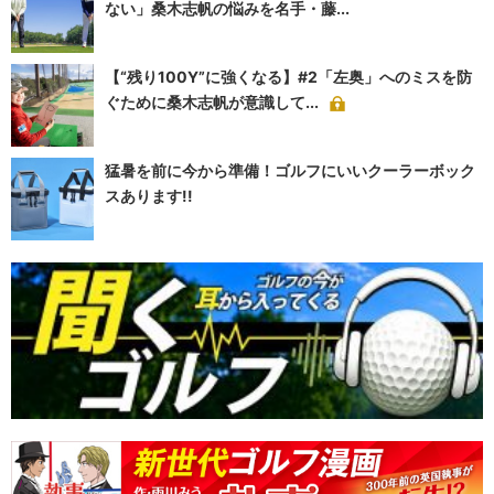
ない」桑木志帆の悩みを名手・藤...
【“残り100Y”に強くなる】#2「左奥」へのミスを防
ぐために桑木志帆が意識して...
猛暑を前に今から準備！ゴルフにいいクーラーボック
スあります!!