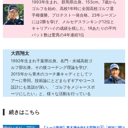
1993年生まれ、群馬県出身。153cm。7歳から
ゴルフを始め、高校1年時に全国高校ゴルフ選
手権優勝。プロテスト一発合格。23年シーズン
には2勝を挙げ、メルセデスランキング12位と
キャリアハイの成績を残した。1Rあたりの平均
パット数は驚異の4年連続1位
大西翔太
1992年生まれ千葉県出身。名門・水城高校ゴ
ルフ部出身。その後コーチング理論を学び、
2015年から青木のコーチ兼キャディとしてツ
アーに帯同。技術論にとどまらずギアやコース
設計にも造詣が深い。「ゴルフをメジャースポ
ーツにしたい」と、様々な活動を行っている
続きはこちら
【トーク動画】青木瀬令奈&大西翔太④「絶対に開け