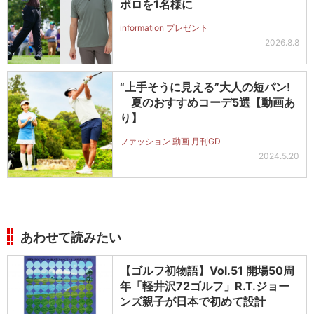
ポロを1名様に
information プレゼント
2026.8.8
“上手そうに見える”大人の短パン!
夏のおすすめコーデ5選【動画あ
り】
ファッション 動画 月刊GD
2024.5.20
あわせて読みたい
【ゴルフ初物語】Vol.51 開場50周
年「軽井沢72ゴルフ」R.T.ジョー
ンズ親子が日本で初めて設計