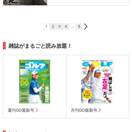
1
2
3
4
…
6
雑誌がまるごと読み放題！
週刊GD最新号
月刊GD最新号