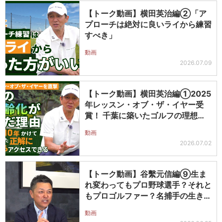
【トーク動画】横田英治編②「ア
プローチは絶対に良いライから練習
すべき」
動画
2026.07.09
【トーク動画】横田英治編①2025
年レッスン・オブ・ザ・イヤー受
賞！ 千葉に築いたゴルフの理想郷
に潜…
動画
2026.07.02
【トーク動画】谷繫元信編⑨生ま
れ変わってもプロ野球選手？それと
もプロゴルファー？名捕手の生き様
に迫る…
動画