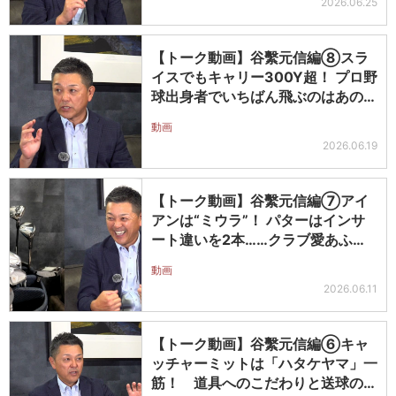
2026.06.25
【トーク動画】谷繫元信編⑧スラ
イスでもキャリー300Y超！ プロ野
球出身者でいちばん飛ぶのはあの天
才…
動画
2026.06.19
【トーク動画】谷繫元信編⑦アイ
アンは“ミウラ”！ パターはインサ
ート違いを2本……クラブ愛あふれ
るセ…
動画
2026.06.11
【トーク動画】谷繫元信編⑥キャ
ッチャーミットは「ハタケヤマ」一
筋！ 道具へのこだわりと送球の極