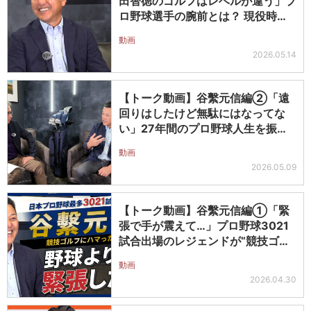
田智徳のゴルフはレベルが違う」プ
ロ野球選手の腕前とは？ 現役時代
の爆笑…
動画
2026.05.14
【トーク動画】谷繫元信編②「遠
回りはしたけど無駄にはなってな
い」27年間のプロ野球人生を振り
返る
動画
2026.05.09
【トーク動画】谷繫元信編①「緊
張で手が震えて…」プロ野球3021
試合出場のレジェンドが“競技ゴル
フ”…
動画
2026.04.30