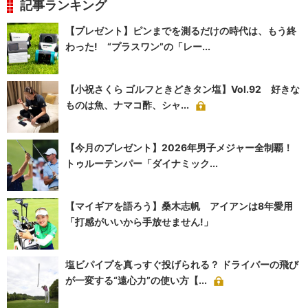
記事ランキング
【プレゼント】ピンまでを測るだけの時代は、もう終
わった! “プラスワン”の「レー...
【小祝さくら ゴルフときどきタン塩】Vol.92 好きな
ものは魚、ナマコ酢、シャ...
【今月のプレゼント】2026年男子メジャー全制覇！
トゥルーテンパー「ダイナミック...
【マイギアを語ろう】桑木志帆 アイアンは8年愛用
「打感がいいから手放せません!」
塩ビパイプを真っすぐ投げられる？ ドライバーの飛び
が一変する“遠心力”の使い方【...