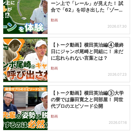
ーン上で「レール」が見えた！ 試
合で「62」を叩き出した「ゾー
ン」状態…
動画
2026.07.30
【トーク動画】横田英治編④最終
日にジャンボ尾崎と同組に！ 未だ
に忘れられない言葉とは？
動画
2026.07.23
【トーク動画】横田英治編③大学
の寮では藤田寛之と同部屋！ 同世
代プロのエピソード公開
動画
2026.07.16