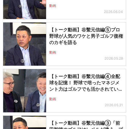
意
動画
2026.06.04
【トーク動画】谷繫元信編⑤プロ
野球が人気のワケと男子ゴルフ復権
のカギを語る
動画
2026.05.28
【トーク動画】谷繫元信編④全配
球を記憶！ 野球で培ったマネジメ
ント力はゴルフでも活かされてい
る？
動画
2026.05.21
【トーク動画】谷繫元信編③「前