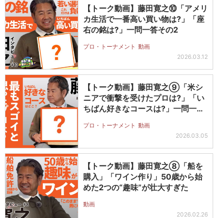
【トーク動画】藤田寛之⑩「アメリ
カ生活で一番高い買い物は?」「座
右の銘は?」一問一答その2
プロ・トーナメント
動画
2026.03.12
【トーク動画】藤田寛之⑨「米シ
ニアで衝撃を受けたプロは?」「い
ちばん好きなコースは?」一問一答
その1
プロ・トーナメント
動画
2026.03.05
【トーク動画】藤田寛之⑧「船を
購入」「ワイン作り」50歳から始
めた2つの“趣味”が壮大すぎた
動画
2026.02.26