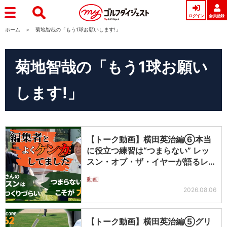
ログイン
会員登録
ホーム
菊地智哉の「もう1球お願いします!」
菊地智哉の「もう1球お願い
します!」
【トーク動画】横田英治編⑥本当
に役立つ練習は“つまらない” レッ
スン・オブ・ザ・イヤーが語るレッ
スン…
動画
2026.08.06
【トーク動画】横田英治編⑤グリ