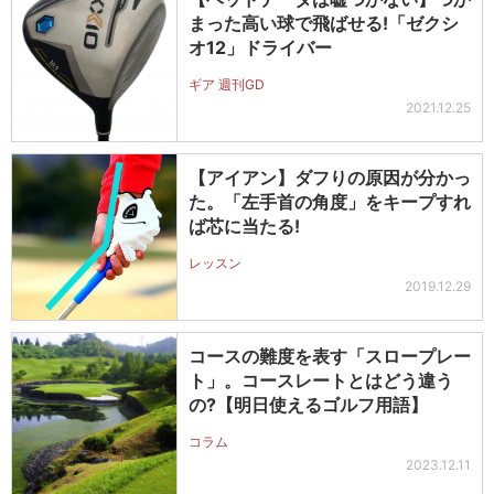
まった高い球で飛ばせる!「ゼクシ
オ12」ドライバー
ギア 週刊GD
2021.12.25
【アイアン】ダフりの原因が分かっ
た。「左手首の角度」をキープすれ
ば芯に当たる!
レッスン
2019.12.29
コースの難度を表す「スロープレー
ト」。コースレートとはどう違う
の?【明日使えるゴルフ用語】
コラム
2023.12.11