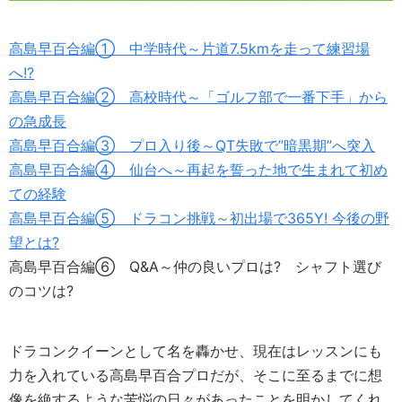
高島早百合編① 中学時代～片道7.5kmを走って練習場
へ!?
高島早百合編② 高校時代～「ゴルフ部で一番下手」から
の急成長
高島早百合編③ プロ入り後～QT失敗で”暗黒期”へ突入
高島早百合編④ 仙台へ～再起を誓った地で生まれて初め
ての経験
高島早百合編⑤ ドラコン挑戦～初出場で365Y! 今後の野
望とは?
高島早百合編⑥ Q&A～仲の良いプロは? シャフト選び
のコツは?
ドラコンクイーンとして名を轟かせ、現在はレッスンにも
力を入れている高島早百合プロだが、そこに至るまでに想
像を絶するような苦悩の日々があったことを明かしてくれ