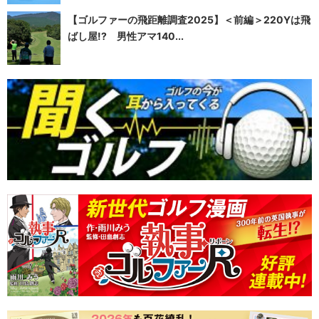
【ゴルファーの飛距離調査2025】＜前編＞220Yは飛
ばし屋!? 男性アマ140...