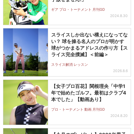
ギア プロ・トーナメント 月刊GD
2024.8.30
スライスしか出ない構えになってな
い？ 球を操る名人のプロが明かす
球がつかまるアドレスの作り方【ス
ライス完全撲滅】＜前編＞
スライス解消 レッスン
2026.8.6
【女子プロ百花】関根理央「中学1
年で始めたゴルフ。最初はクラブ4
本でした」【動画あり】
プロ・トーナメント 動画 月刊GD
2024.8.20