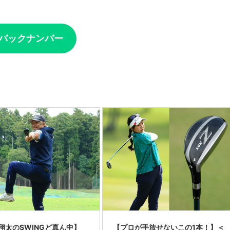
」バックナンバー
翔太のSWINGど真ん中】
【プロが手放せないこの1本！】＜