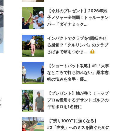
【今月のプレゼント】2026年男
子メジャー全制覇！トゥルーテン
パー「ダイナミック...
インパクトでクラブを1回転させ
る感覚!?「クルリンパ」のクラブ
さばきで球をつかま...
【ショートパット攻略】#1「大事
なところで打ち切れない」桑木志
帆の悩みを名手・藤...
【プレゼント】軸が整う！トップ
が
プロも愛用するデサントゴルフの
木
半袖ポロを1名様に
【“残り100Y”に強くなる】
#2「左奥」へのミスを防ぐために