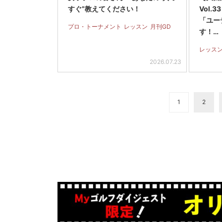
すぐ”教えてください！
Vol
「ユー
プロ・トーナメント
レッスン
月刊GD
す！…
レッス
2026.07.23
1
2