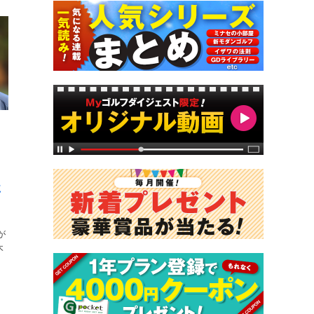
に
が
木