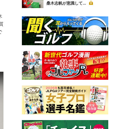
桑木志帆が意識して...
木
質
で