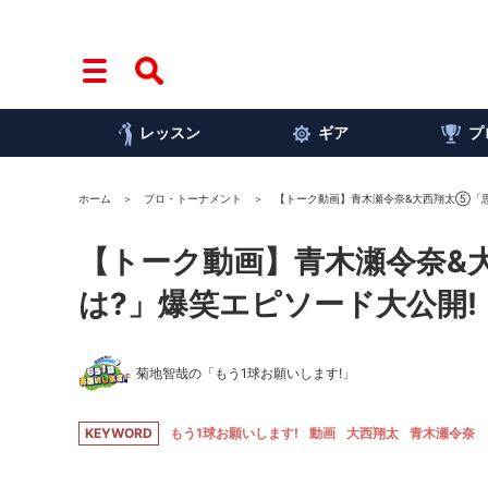
レッスン
ギア
プ
ホーム
プロ・トーナメント
【トーク動画】青木瀬令奈&大西翔太⑤「思
【トーク動画】青木瀬令奈&
は?」爆笑エピソード大公開!
菊地智哉の「もう1球お願いします!」
KEYWORD
もう1球お願いします!
動画
大西翔太
青木瀬令奈