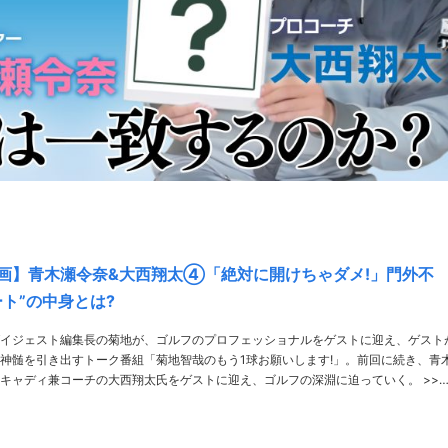
画】青木瀬令奈&大西翔太④「絶対に開けちゃダメ!」門外不
ート”の中身とは?
イジェスト編集長の菊地が、ゴルフのプロフェッショナルをゲストに迎え、ゲスト
神髄を引き出すトーク番組「菊地智哉のもう1球お願いします!」。前回に続き、青
キャディ兼コーチの大西翔太氏をゲストに迎え、ゴルフの深淵に迫っていく。 >>前
回のお話はこちら 2017年の初優勝は2日間の短縮競……