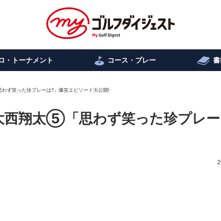
ロ・トーナメント
コース・プレー
書
わず笑った珍プレーは?」爆笑エピソード大公開!
大西翔太⑤「思わず笑った珍プレー
2