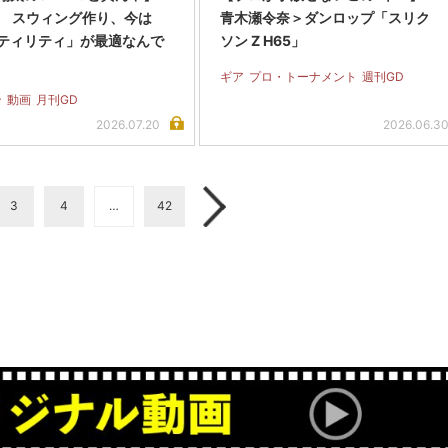
.33 スウィング作り、今は
青木瀬令奈＞ダンロップ「スリク
ティリティ」が最適なんで
ソン Z H65」
ギア
プロ・トーナメント
週刊GD
ン
動画
月刊GD
2026.07.20
2026.06.3
3
4
…
42