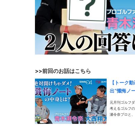
>>前回のお話はこちら
【トーク動
出“懺悔ノ
元月刊ゴルフダ
考えるゴルフの
瀬令奈プロと、