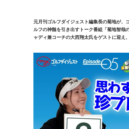
元月刊ゴルフダイジェスト編集長の菊地が、
ルフの神髄を引き出すトーク番組「菊地智哉の
ャディ兼コーチの大西翔太氏
をゲストに迎え