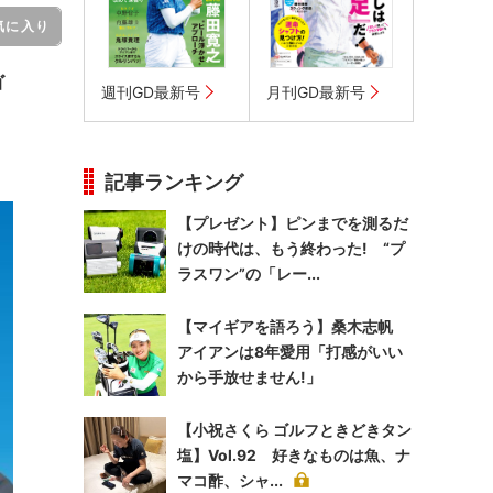
気に入り
ゴ
週刊GD最新号
月刊GD最新号
キ
記事ランキング
【プレゼント】ピンまでを測るだ
けの時代は、もう終わった! “プ
ラスワン”の「レー...
【マイギアを語ろう】桑木志帆
アイアンは8年愛用「打感がいい
から手放せません!」
【小祝さくら ゴルフときどきタン
塩】Vol.92 好きなものは魚、ナ
マコ酢、シャ...