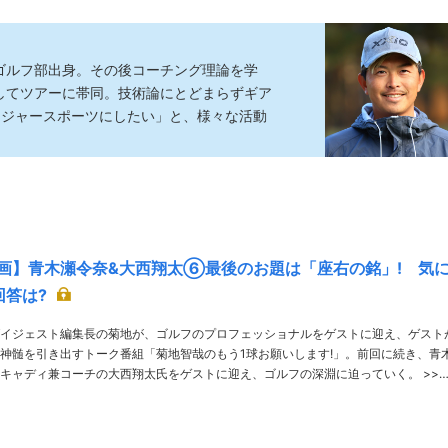
校ゴルフ部出身。その後コーチング理論を学
としてツアーに帯同。技術論にとどまらずギア
メジャースポーツにしたい」と、様々な活動
画】青木瀬令奈&大西翔太⑥最後のお題は「座右の銘」! 気
回答は?
イジェスト編集長の菊地が、ゴルフのプロフェッショナルをゲストに迎え、ゲスト
神髄を引き出すトーク番組「菊地智哉のもう1球お願いします!」。前回に続き、青
キャディ兼コーチの大西翔太氏をゲストに迎え、ゴルフの深淵に迫っていく。 >>前
回のお話はこちら 前回に続き、2人に同じ質問をぶつけ……