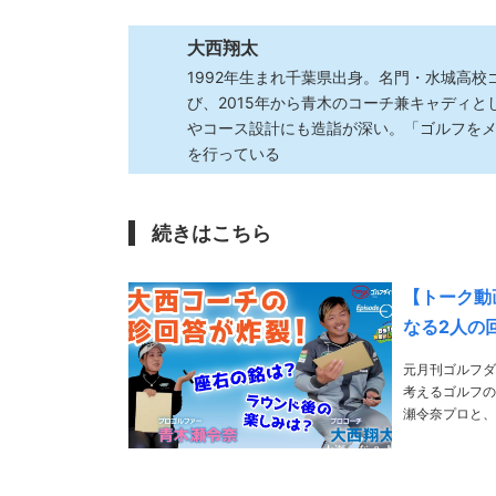
大西翔太
1992年生まれ千葉県出身。名門・水城高
び、2015年から青木のコーチ兼キャディ
やコース設計にも造詣が深い。「ゴルフを
を行っている
続きはこちら
【トーク動
なる2人の
元月刊ゴルフダ
考えるゴルフの
瀬令奈プロと、