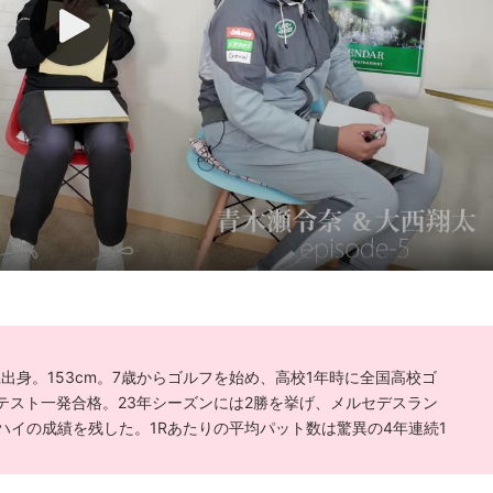
県出身。153cm。7歳からゴルフを始め、高校1年時に全国高校ゴ
テスト一発合格。23年シーズンには2勝を挙げ、メルセデスラン
ハイの成績を残した。1Rあたりの平均パット数は驚異の4年連続1