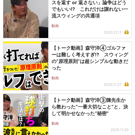
スを返す or 返さない」論争はどう
でもいい!? これだけは譲れない一
流スウィングの共通項
動画
2025.12.11
【トーク動画】森守洋④ゴルファ
ーは難しく考えすぎ!? スウィング
の“原理原則”は超シンプルな動きだ
った
動画
2025.11.27
【トーク動画】森守洋③陳先生か
ら教わった“一番大切なこと”と、決
して明かせなかった“秘密”
動画
2025.11.20