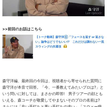
>>前回のお話はこちら
【トーク動画】森守洋⑥「フェースを返す or 返さな
い」論争はどうでもいい!? これだけは譲れない一流
スウィングの共通項
森守洋編、最終回の今回は、視聴者から寄せられた質問に
森守洋が本音で回答。「今、一番教えてみたいプロは?」と
いう問いに対しては、まさかの即答! 男子ツアーの顔とも
いえる、森コーチが敬愛してやまないそのプロの名前は?
さらには「良い手打ちと悪い手打ちの違い」「スウェー癖