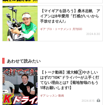
【マイギアを語ろう】桑木志帆 ア
イアンは8年愛用「打感がいいから
手放せません!」
ギア プロ・トーナメント 月刊GD
2024.8.30
あわせて読みたい
【トーク動画】浦大輔③やさしい
はずの“10K”ドライバーが上手く打
てない理由とは?【菊地智哉のもう
1球お願いします!】
ギア レッスン 動画
2024.8.15