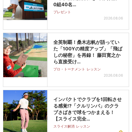
0組40名…
プレゼント
2026.08.06
全英制覇！桑木志帆が語ってい
た「100Yの精度アップ」「飛ば
しの秘密」を再録！ 藤田寛之か
ら直接受け…
プロ・トーナメント
レッスン
2026.08.06
インパクトでクラブを1回転させ
る感覚!?「クルリンパ」のクラ
ブさばきで球をつかまえる！
【スライス完全…
スライス解消
レッスン