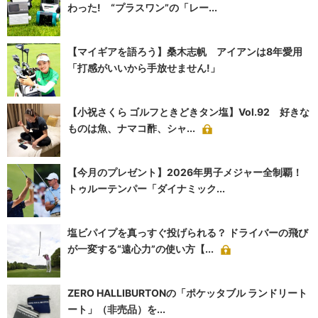
わった! “プラスワン”の「レー...
【マイギアを語ろう】桑木志帆 アイアンは8年愛用
「打感がいいから手放せません!」
【小祝さくら ゴルフときどきタン塩】Vol.92 好きな
ものは魚、ナマコ酢、シャ...
【今月のプレゼント】2026年男子メジャー全制覇！
トゥルーテンパー「ダイナミック...
塩ビパイプを真っすぐ投げられる？ ドライバーの飛び
が一変する“遠心力”の使い方【...
ZERO HALLIBURTONの「ポケッタブル ランドリート
ート」（非売品）を...