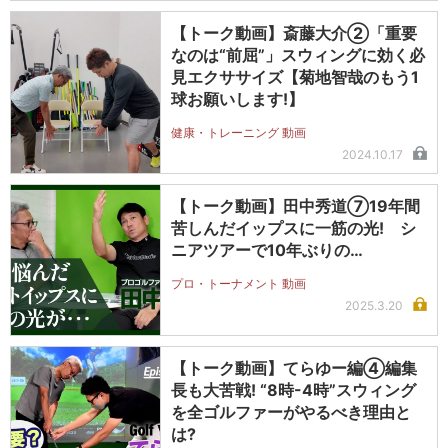
【トーク動画】斎藤大介②「重要
なのは“前屈”」スウィングに効く必
見エクササイズ【菊地智哉のもう1
球お願いします!】
健康・トレーニング 動画
2024.10.17
【トーク動画】田中秀道⑦19年間
苦しんだイップスに一筋の光! シ
ニアツアーで10年ぶりの…
プロ・トーナメント 動画
2025.3.20
【トーク動画】てらゆー編④編集
長も大苦戦! “8時-4時”スウィング
を全ゴルファーがやるべき理由と
は?