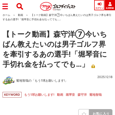
ログイン
会員登録
ホーム
動画
【トーク動画】森守洋⑦今いちばん教えたいのは男子ゴルフ界を牽引
するあの選手!「堀琴音に手切れ金を払ってでも…」
【トーク動画】森守洋⑦今いち
ばん教えたいのは男子ゴルフ界
を牽引するあの選手!「堀琴音に
手切れ金を払ってでも…」
2025.12.18
菊地智哉の「もう1球お願いします!」
KEYWORD
もう1球お願いします!
動画
堀琴音
森守洋
菊地智哉
お気に入り