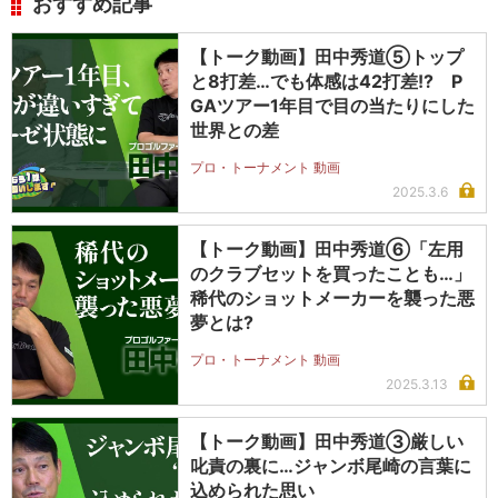
おすすめ記事
【トーク動画】田中秀道⑤トップ
と8打差…でも体感は42打差!? P
GAツアー1年目で目の当たりにした
世界との差
プロ・トーナメント 動画
2025.3.6
【トーク動画】田中秀道⑥「左用
のクラブセットを買ったことも…」
稀代のショットメーカーを襲った悪
夢とは?
プロ・トーナメント 動画
2025.3.13
【トーク動画】田中秀道③厳しい
叱責の裏に…ジャンボ尾崎の言葉に
込められた思い