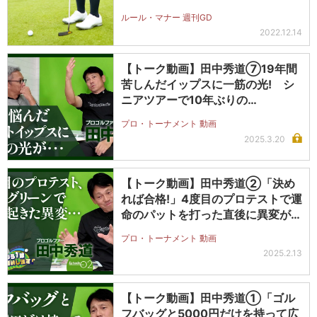
ルール・マナー 週刊GD
2022.12.14
【トーク動画】田中秀道⑦19年間
苦しんだイップスに一筋の光! シ
ニアツアーで10年ぶりの…
プロ・トーナメント 動画
2025.3.20
【トーク動画】田中秀道②「決め
れば合格!」4度目のプロテストで運
命のパットを打った直後に異変が…
プロ・トーナメント 動画
2025.2.13
【トーク動画】田中秀道①「ゴル
フバッグと5000円だけを持って広