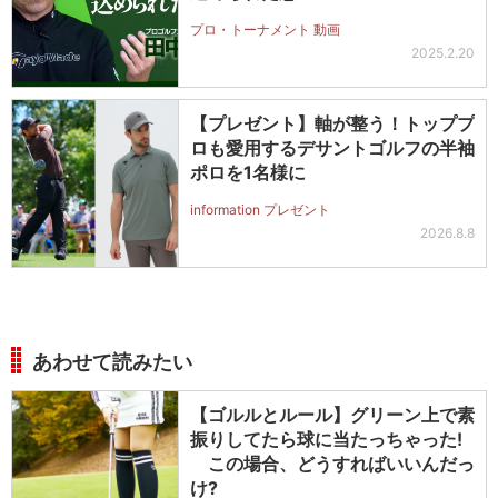
プロ・トーナメント 動画
2025.2.20
【プレゼント】軸が整う！トッププ
ロも愛用するデサントゴルフの半袖
ポロを1名様に
information プレゼント
2026.8.8
あわせて読みたい
【ゴルルとルール】グリーン上で素
振りしてたら球に当たっちゃった!
この場合、どうすればいいんだっ
け?