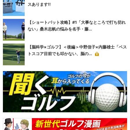
スあります!!
【ショートパット攻略】#1「大事なところで打ち切れ
ない」桑木志帆の悩みを名手・藤...
【脳科学×ゴルフ】＜後編＞中野信子×内藤雄士「ベス
トスコア目前でも叩かない、脳の...