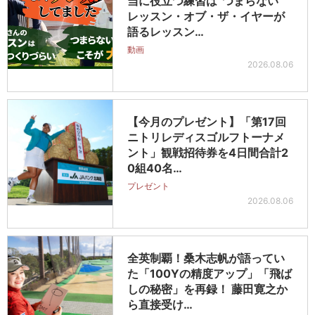
当に役立つ練習は“つまらない”
レッスン・オブ・ザ・イヤーが
語るレッスン…
動画
2026.08.06
【今月のプレゼント】「第17回
ニトリレディスゴルフトーナメ
ント」観戦招待券を4日間合計2
0組40名…
プレゼント
2026.08.06
全英制覇！桑木志帆が語ってい
た「100Yの精度アップ」「飛ば
しの秘密」を再録！ 藤田寛之か
ら直接受け…