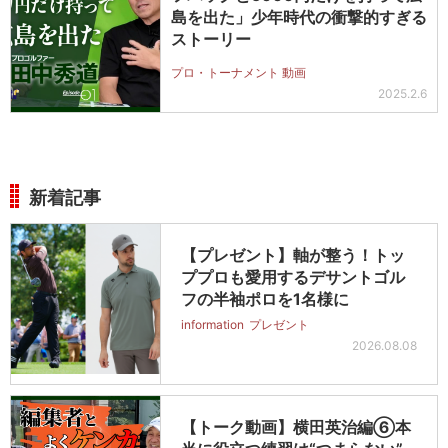
島を出た」少年時代の衝撃的すぎる
ストーリー
プロ・トーナメント 動画
2025.2.6
新着記事
【プレゼント】軸が整う！トッ
ププロも愛用するデサントゴル
フの半袖ポロを1名様に
information
プレゼント
2026.08.08
【トーク動画】横田英治編⑥本