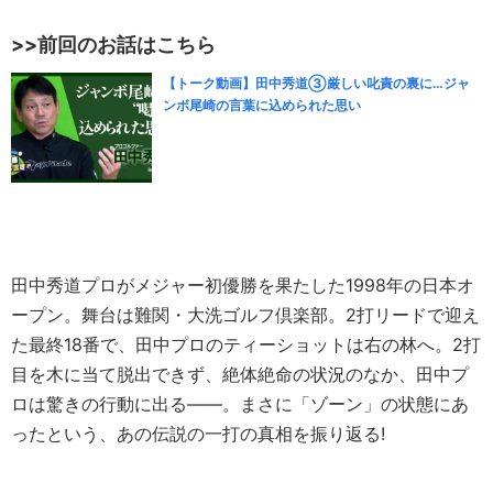
>>前回のお話はこちら
【トーク動画】田中秀道③厳しい叱責の裏に…ジャ
ンボ尾崎の言葉に込められた思い
田中秀道プロがメジャー初優勝を果たした1998年の日本オ
ープン。舞台は難関・大洗ゴルフ倶楽部。2打リードで迎え
た最終18番で、田中プロのティーショットは右の林へ。2打
目を木に当て脱出できず、絶体絶命の状況のなか、田中プ
ロは驚きの行動に出る――。まさに「ゾーン」の状態にあ
ったという、あの伝説の一打の真相を振り返る!