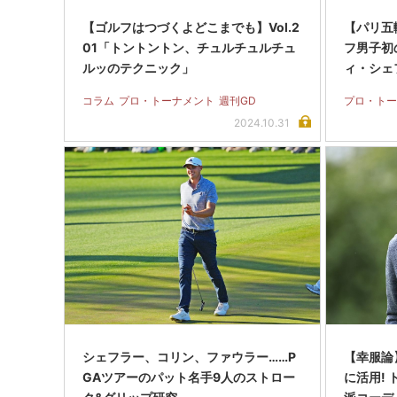
【ゴルフはつづくよどこまでも】Vol.2
【パリ五
01「トントントン、チュルチュルチュ
フ男子初
ルッのテクニック」
ィ・シェ
コラム
プロ・トーナメント
週刊GD
プロ・トー
2024.10.31
シェフラー、コリン、ファウラー……P
【幸服論】
GAツアーのパット名手9人のストロー
に活用!