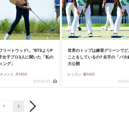
フリートウッド!」“BTSよりP
世界のトップは練習グリーンでど
若手女子プロ3人に聞いた「私の
ことをしているの? 名手の「パタ
ィング」
大公開
ナメント
月刊GD
レッスン
週刊GD
2021.07.21
2021.0
1
2