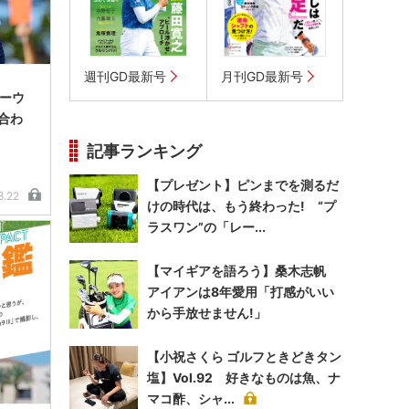
週刊GD最新号
月刊GD最新号
リーウ
合わ
記事ランキング
【プレゼント】ピンまでを測るだ
8.22
けの時代は、もう終わった! “プ
ラスワン”の「レー...
【マイギアを語ろう】桑木志帆
アイアンは8年愛用「打感がいい
から手放せません!」
【小祝さくら ゴルフときどきタン
塩】Vol.92 好きなものは魚、ナ
マコ酢、シャ...