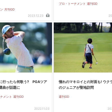
プロ・トーナメント
週刊GD
ン
月刊GD
2023.12.23
20
に行ったら何歌う? PGAツア
憧れのマキロイとの対面も! ウク
選曲が話題に
のジュニアが聖地訪問
ナメント
週刊GD
週刊GD
2022.11.03
20