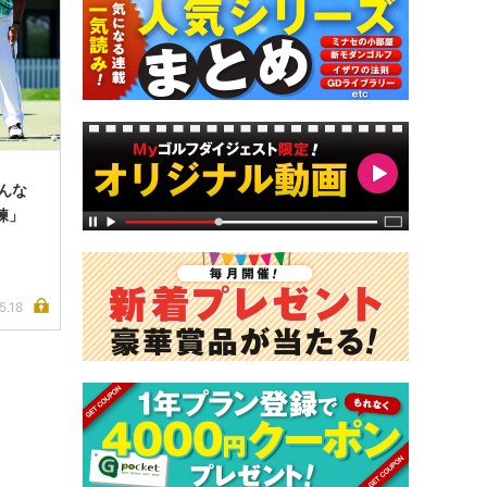
んな
練」
5.18