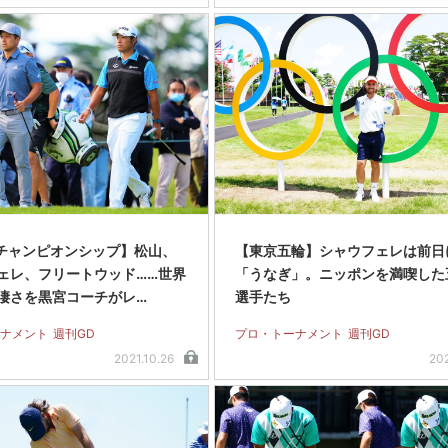
Oチャンピオンシップ】松山、
【東京五輪】シャウフェレは前日
ェレ、フリートウッド……世界
「うなぎ」。ニッポンを満喫した
凄さを黒宮コーチがレ…
選手たち
ナメント
週刊GD
プロ・トーナメント
週刊GD
2021.10.26
20