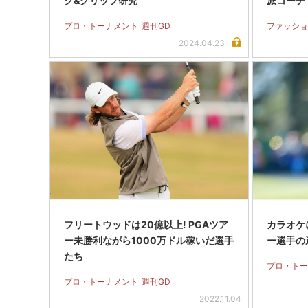
ク&グリップ研究
派コーデ
プロ・トーナメント
週刊GD
ファッショ
2024.04.23
フリートウッドは20億以上! PGAツア
カラオケ
ー未勝利ながら1000万ドル稼いだ選手
ー選手の
たち
プロ・トー
プロ・トーナメント
週刊GD
2022.11.04