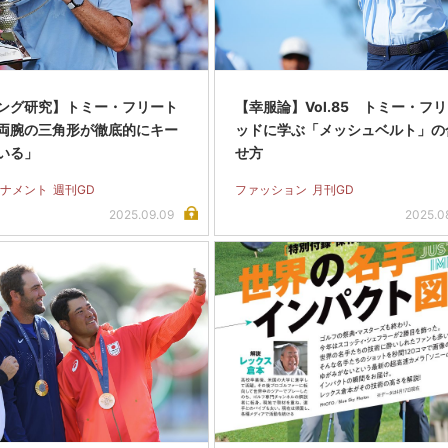
ング研究】トミー・フリート
【幸服論】Vol.85 トミー・フ
両腕の三角形が徹底的にキー
ッドに学ぶ「メッシュベルト」の
いる」
せ方
ナメント
週刊GD
ファッション
月刊GD
2025.09.09
2025.0