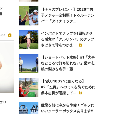
ッ
【今月のプレゼント】2026年男
鑑
子メジャー全制覇！トゥルーテン
パー「ダイナミック...
インパクトでクラブを1回転させ
5.04
る感覚!?「クルリンパ」のクラブ
さばきで球をつかま...
【ショートパット攻略】#1「大事
なところで打ち切れない」桑木志
帆の悩みを名手・藤...
【“残り100Y”に強くなる】
#2「左奥」へのミスを防ぐために
桑木志帆が意識して...
フリ
猛暑を前に今から準備！ゴルフに
いいクーラーボックスあります!!