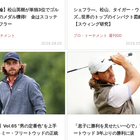
輪】松山英樹が単独3位でゴル
シェフラ―、松山、タイガー・ウ
のメダル獲得! 金はスコッテ
ズ…世界のトップのインパクト図
フラー
【スウィング研究】
ナメント
プロ・トーナメント
週刊GD
2024.08.05
2024.0
Vol.65 “男の定番色”を上手
「息子に勝利を見せたい一心で」
 トミー・フリートウッドの正統
ートウッド 3年ぶりの勝利に涙