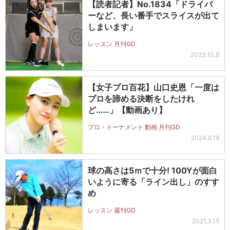
【読者記者】No.1834「ドライバ
ーなど、長い番手でスライスが出て
しまいます」
レッスン 月刊GD
2023.10.8
【女子プロ百花】山口史恩「一度は
プロを諦める決断をしたけれ
ど……」【動画あり】
プロ・トーナメント 動画 月刊GD
2024.9.19
球の高さは5ｍで十分! 100Yが面白
いように寄る「ライン出し」のすす
め
レッスン 週刊GD
2021.3.15