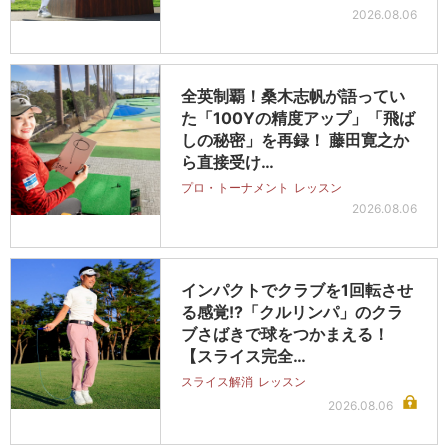
2026.08.06
全英制覇！桑木志帆が語ってい
た「100Yの精度アップ」「飛ば
しの秘密」を再録！ 藤田寛之か
ら直接受け…
プロ・トーナメント
レッスン
2026.08.06
インパクトでクラブを1回転させ
る感覚!?「クルリンパ」のクラ
ブさばきで球をつかまえる！
【スライス完全…
スライス解消
レッスン
2026.08.06