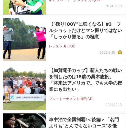
2024.8.30
【“残り100Y”に強くなる】#3 フ
ルショットだけどマン振りではない
「しっかり振る」の極意
レッスン 月刊GD
2025.3.19
【加賀電子カップ】新人たちの戦い
を制したのは18歳の桑木志帆。
「将来はアメリカで。でも大学の授
業にも出たい」
プロ・トーナメント 週刊GD
2021.12.13
車中泊で全国制覇!＜後編＞「名門
よりも“とんでもないコース”を優