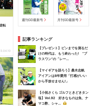
週刊GD最新号
月刊GD最新号
逆転
記事ランキング
【プレゼント】ピンまでを測るだ
3.04.10
けの時代は、もう終わった! “プ
ラスワン”の「レー...
【マイギアを語ろう】桑木志帆
アイアンは8年愛用「打感がいい
から手放せません!」
【小祝さくら ゴルフときどきタン
塩】Vol.92 好きなものは魚、ナ
マコ酢、シャ...