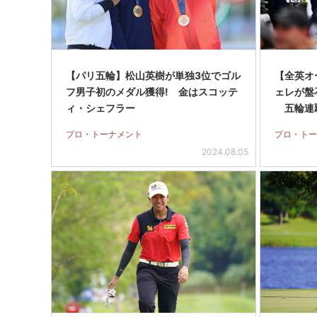
【パリ五輪】松山英樹が単独3位でゴル
【全英オ
フ男子初のメダル獲得! 金はスコッテ
ェレが盤
ィ・シェフラー
五輪連
プロ・トーナメント
プロ・トー
2024.08.05