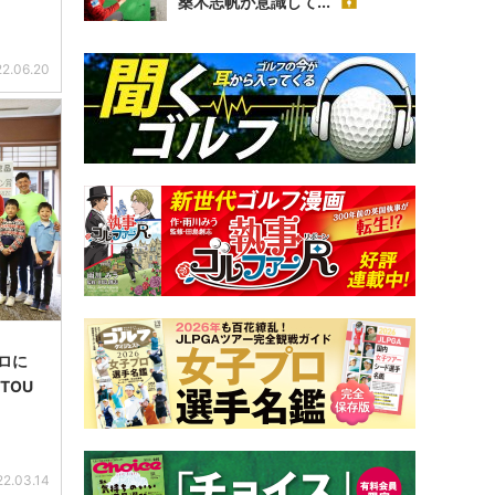
桑木志帆が意識して...
2.06.20
ロに
TOU
22.03.14