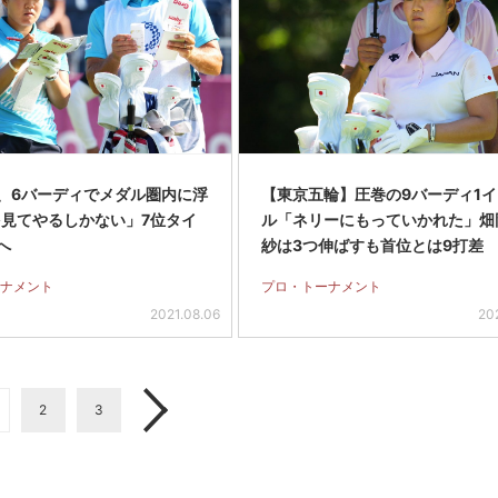
、6バーディでメダル圏内に浮
【東京五輪】圧巻の9バーディ1イ
を見てやるしかない」7位タイ
ル「ネリーにもっていかれた」畑
へ
紗は3つ伸ばすも首位とは9打差
ナメント
プロ・トーナメント
2021.08.06
20
2
3