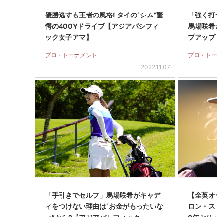
優勝逃すも王者の風格! タイの“シム”驚
「強く打
愕の400Yドライブ【アジアパシフィ
馬場咲希
ック女子アマ】
プアップ
プロ・トーナメント
プロ・トー
2022.11.07
「手引きでセルフ」馬場咲希がキャデ
【全英オ
ィをつけない理由は“お金がもったいな
ロン・ス