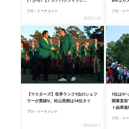
い”から?【アジアパシフィック…
8年ぶり
プロ・トーナメント
プロ・トー
2022.11.03
【マスターズ】世界ランク1位のシェフ
1位はや
ラーが貫録V。松山英樹は14位タイ
開幕直前
ト結果速
プロ・トーナメント
プロ・トー
2022.04.11