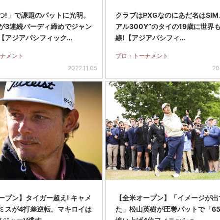
つ!」で課題のパットに光明。
クラブはPXGなのにあだ名はSIM
が3連続バーディ締めでジャン
アル300Y”のタイの19歳に世界
【アジアパシフィック…
線!【アジアパシフィ…
ナメント
プロ・トーナメント
2022.11.05
20
ープン】タイガー超え! キャメ
【全米オープン】「イメージが出
ミスが4打差逆転。マキロイは
た」松山英樹が圧巻パットで「6