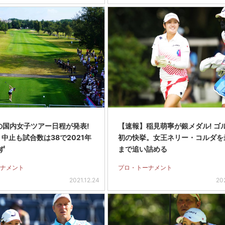
年の国内女子ツアー日程が発表!
【速報】稲見萌寧が銀メダル! ゴ
」中止も試合数は38で2021年
初の快挙。女王ネリー・コルダを
ず
まで追い詰める
ナメント
プロ・トーナメント
2021.12.24
20