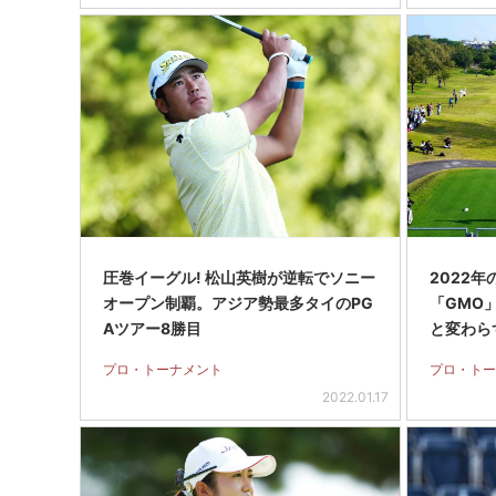
圧巻イーグル! 松山英樹が逆転でソニー
2022
オープン制覇。アジア勢最多タイのPG
「GMO
Aツアー8勝目
と変わら
プロ・トーナメント
プロ・トー
2022.01.17