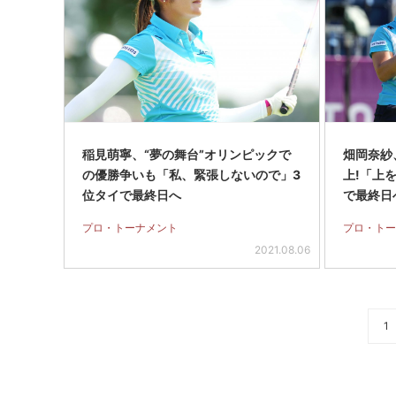
稲見萌寧、“夢の舞台”オリンピックで
畑岡奈紗
の優勝争いも「私、緊張しないので」3
上!「上
位タイで最終日へ
で最終日
プロ・トーナメント
プロ・トー
2021.08.06
1