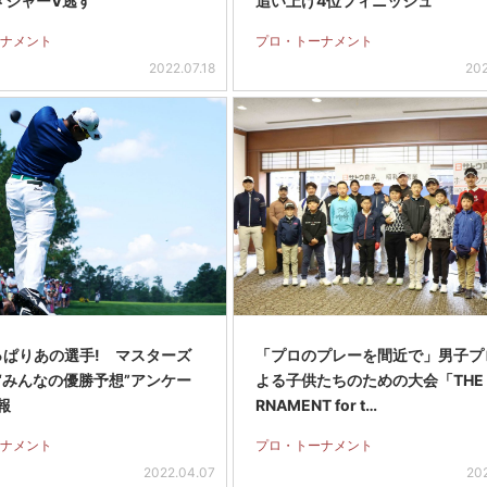
メジャーV逃す
追い上げ4位フィニッシュ
ナメント
プロ・トーナメント
2022.07.18
202
っぱりあの選手! マスターズ
「プロのプレーを間近で」男子プ
“みんなの優勝予想”アンケー
よる子供たちのための大会「THE 
報
RNAMENT for t…
ナメント
プロ・トーナメント
2022.04.07
20