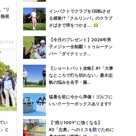
。“リ
インパクトでクラブを1回転させ
も熱視
る感覚!?「クルリンパ」のクラブ
さばきで球をつかま...
【今月のプレゼント】2026年男
22.11.04
子メジャー全制覇！トゥルーテン
パー「ダイナミック...
【ショートパット攻略】#1「大事
なところで打ち切れない」桑木志
帆の悩みを名手・藤...
猛暑を前に今から準備！ゴルフに
いいクーラーボックスあります!!
てい
【“残り100Y”に強くなる】
5」と
#2「左奥」へのミスを防ぐために