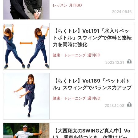
レッスン
月刊GD
2024.05.16
【らくトレ】Vol.191「水入りペッ
トボトル」スウィングで体幹と捻転
力を同時に強化
健康・トレーニング
週刊GD
2023.12.21
【らくトレ】Vol.189「ペットボト
ル」スウィングでバランス力アップ
健康・トレーニング
週刊GD
2023.12.08
【大西翔太のSWINGど真ん中】Vo
l.2 電車を待つとき、体重はどっ