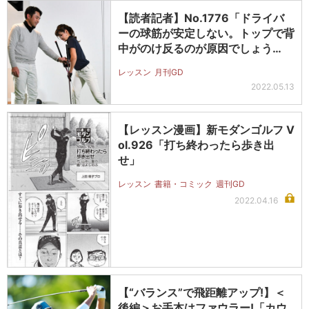
【読者記者】No.1776「ドライバ
ーの球筋が安定しない。トップで背
中がのけ反るのが原因でしょう
か?…
レッスン
月刊GD
2022.05.13
【レッスン漫画】新モダンゴルフ V
ol.926「打ち終わったら歩き出
せ」
レッスン
書籍・コミック
週刊GD
2022.04.16
【“バランス”で飛距離アップ!】＜
後編＞お手本はファウラー!「カウ