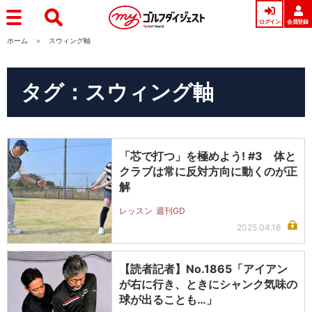
ログイン
会員登録
ホーム
スウィング軸
タグ：スウィング軸
「芯で打つ」を極めよう! #3 体と
クラブは常に反対方向に動くのが正
解
レッスン
週刊GD
2025.04.16
【読者記者】No.1865「アイアン
が右に行き、ときにシャンク気味の
球が出ることも…」