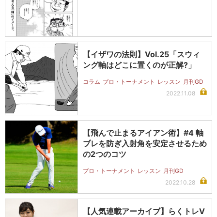
【イザワの法則】Vol.25「スウィ
ング軸はどこに置くのが正解?」
コラム
プロ・トーナメント
レッスン
月刊GD
2022.11.08
【飛んで止まるアイアン術】#4 軸
ブレを防ぎ入射角を安定させるため
の2つのコツ
プロ・トーナメント
レッスン
月刊GD
2022.10.28
【人気連載アーカイブ】らくトレV