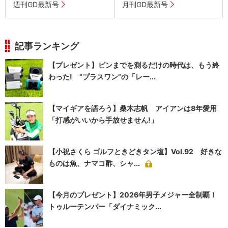
週刊GD最新号
月刊GD最新号
記事ランキング
【プレゼント】ピンまでを測るだけの時代は、もう終
わった! “プラスワン”の「レー...
【マイギアを語ろう】桑木志帆 アイアンは8年愛用
「打感がいいから手放せません!」
【小祝さくら ゴルフときどきタン塩】Vol.92 好きな
ものは魚、ナマコ酢、シャ...
【今月のプレゼント】2026年男子メジャー全制覇！
トゥルーテンパー「ダイナミック...