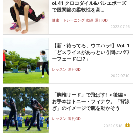
ol.41 クロコダイル&バレエポーズ
で股関節の柔軟性を高…
健康・トレーニング
動画
週刊GD
2022.07.26
【新・待ってろ、ウエハラ!】Vol. 1
「どスライスがあっという間にパワ
ーフェードに!?」
レッスン
週刊GD
2022.07.10
「胸椎リード」で飛ばす! ＜後編＞
お手本はトニー・フィナウ。「背泳
ぎ」のイメージで腕を動かそう
レッスン
週刊GD
2022.05.18