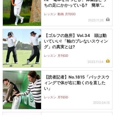
ちの足にかかっている? 簡単“…
レッスン
動画
月刊GD
2023.11.26
【ゴルフの急所】Vol.34 頭は動
いていい! 「軸のブレないスウィン
グ」の真実とは?
レッスン
月刊GD
2023.11.04
【読者記者】No.1815「バックスウ
ィングで体が右に動くのを直した
い」
レッスン
月刊GD
2023.04.15