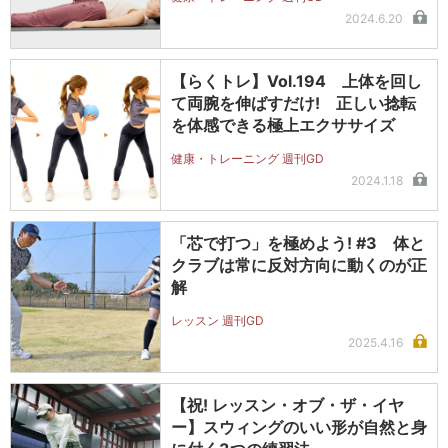
2024.6.20
【らくトレ】Vol.194 上体を回し
て両腕を伸ばすだけ! 正しい捻転
を体感できる極上エクササイズ
健康・トレーニング 週刊GD
2024.1.18
「芯で打つ」を極めよう! #3 体と
クラブは常に反対方向に動くのが正
解
レッスン 週刊GD
2025.4.16
【祝! レッスン・オブ・ザ・イヤ
ー】スウィングのいい形が自然と身