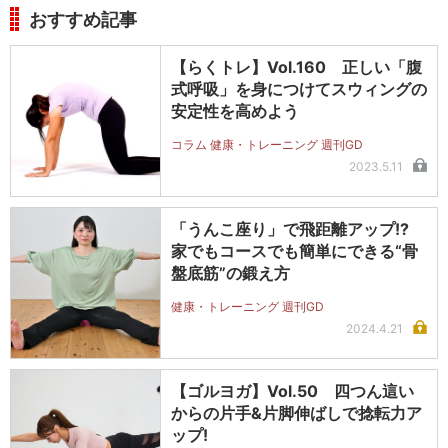
おすすめ記事
【らくトレ】Vol.160 正しい「腹
式呼吸」を身につけてスウィングの
安定性を高めよう
コラム 健康・トレーニング 週刊GD
2023.5.11
「うんこ座り」で飛距離アップ!?
家でもコースでも簡単にできる“骨
盤底筋”の鍛え方
健康・トレーニング 週刊GD
2024.4.21
【ゴルヨガ】Vol.50 四つん這い
からの片手&片脚伸ばしで捻転力ア
ップ!