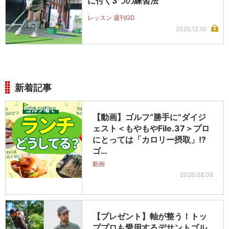
に付く3つの練習法
レッスン 週刊GD
2025.12.16
新着記事
【動画】ゴルフ“勝手に”ダイジ
ェスト＜もやもやFile.37＞プロ
にとっては「カロリー摂取」!?
ゴ…
動画
2026.08.08
【プレゼント】軸が整う！トッ
ププロも愛用するデサントゴル