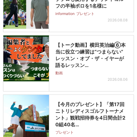
フの半袖ポロを1名様に
information
プレゼント
2026.08.08
【トーク動画】横田英治編⑥本
当に役立つ練習は“つまらない”
レッスン・オブ・ザ・イヤーが
語るレッスン…
動画
2026.08.06
【今月のプレゼント】「第17回
ニトリレディスゴルフトーナメ
ント」観戦招待券を4日間合計2
0組40名…
プレゼント