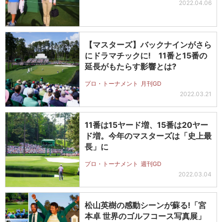
2022.04.06
【マスターズ】バックナインがさら
にドラマチックに! 11番と15番の
延長がもたらす影響とは?
プロ・トーナメント
月刊GD
2022.03.21
11番は15ヤード増、15番は20ヤー
ド増。今年のマスターズは「史上最
長」に
プロ・トーナメント
週刊GD
2022.03.04
松山英樹の感動シーンが蘇る!「宮
本卓 世界のゴルフコース写真展」