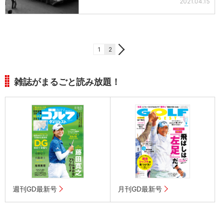
2021.04.15
1
2
雑誌がまるごと読み放題！
週刊GD最新号
月刊GD最新号