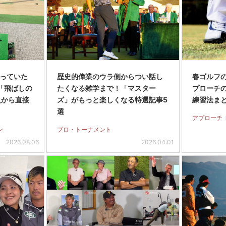
っていた
歴史的偉業のウラ側からつい話し
春ゴルフの
「飛ばしの
たくなる雑学まで！「マスター
プローチ
之から直接
ズ」がもっと楽しくなる特選記事5
練習法ま
選
アプローチ
ン
プロ・トーナメント
2026.08.06
2026.04.01