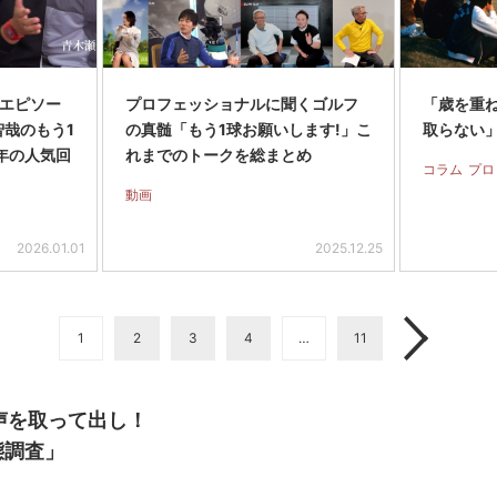
エピソー
プロフェッショナルに聞くゴルフ
「歳を重
智哉のもう1
の真髄「もう1球お願いします!」こ
取らない
年の人気回
れまでのトークを総まとめ
コラム
プロ
動画
2026.01.01
2025.12.25
1
2
3
4
…
11
声を取って出し！
態調査」