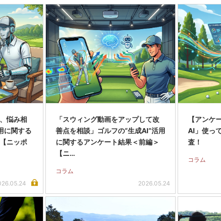
、悩み相
「スウィング動画をアップして改
【アンケ
活用に関する
善点を相談」ゴルフの“生成AI”活用
AI」使っ
【ニッポ
に関するアンケート結果＜前編＞
査！
【ニ…
コラム
コラム
026.05.24
2026.05.24