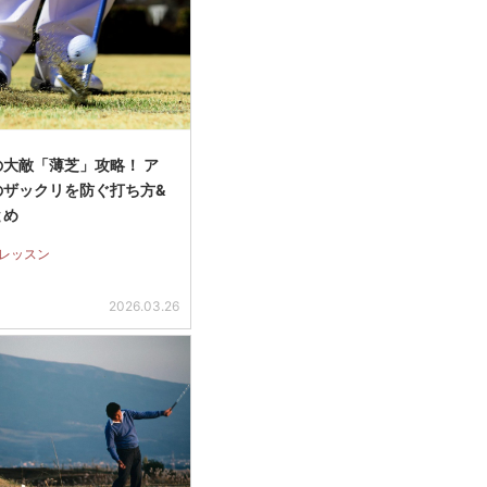
大敵「薄芝」攻略！ ア
のザックリを防ぐ打ち方&
とめ
レッスン
2026.03.26