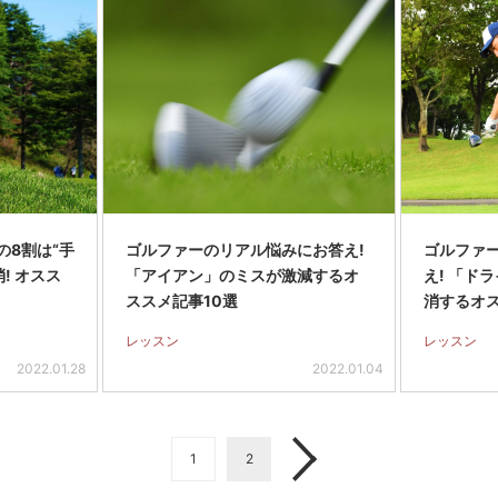
の8割は“手
ゴルファーのリアル悩みにお答え!
ゴルファ
! オスス
「アイアン」のミスが激減するオ
え! 「ド
ススメ記事10選
消するオ
レッスン
レッスン
2022.01.28
2022.01.04
1
2