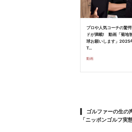
プロや人気コーチの驚愕
ドが満載! 動画「菊地
球お願いします」2025
T…
動画
ゴルファーの生の
「ニッポンゴルフ実