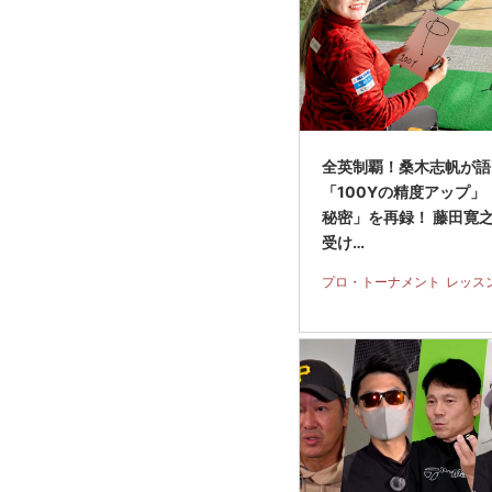
全英制覇！桑木志帆が語
「100Yの精度アップ」
秘密」を再録！ 藤田寛
受け…
プロ・トーナメント
レッス