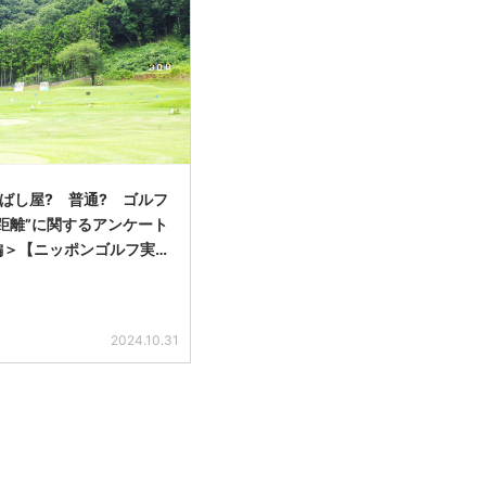
飛ばし屋? 普通? ゴルフ
距離”に関するアンケート
編＞【ニッポンゴルフ実…
2024.10.31