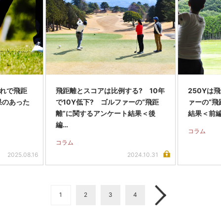
れで飛距
飛距離とスコアは比例する? 10年
250Yは
果のあった
で10Y低下? ゴルファーの“飛距
ァーの“飛
離”に関するアンケート結果＜後
結果＜前
編…
コラム
コラム
2025.08.16
2024.10.31
1
2
3
4