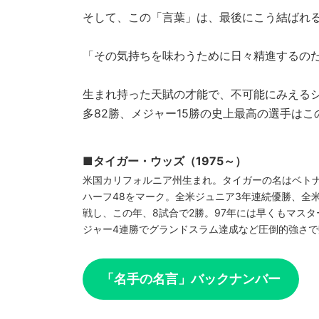
そして、この「言葉」は、最後にこう結ばれ
「その気持ちを味わうために日々精進するの
生まれ持った天賦の才能で、不可能にみえる
多82勝、メジャー15勝の史上最高の選手は
■タイガー・ウッズ（1975～）
米国カリフォルニア州生まれ。タイガーの名はベト
ハーフ48をマーク。全米ジュニア3年連続優勝、全
戦し、この年、8試合で2勝。97年には早くもマスタ
ジャー4連勝でグランドスラム達成など圧倒的強さ
「名手の名言」バックナンバー