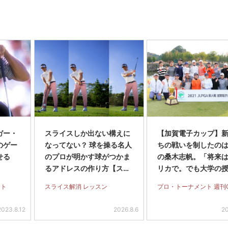
ガー・
スライスしか出ない構えに
【加賀電子カップ】
のゲー
なってない？ 球を操る名人
ちの戦いを制したのは
せる
のプロが明かす球がつかま
の桑木志帆。「将来
るアドレスの作り方【スラ
リカで。でも大学の
イス完全撲滅】＜前編＞
も出たい」
ント
スライス解消 レッスン
プロ・トーナメント 週刊
2023.8.12
2026.8.6
20