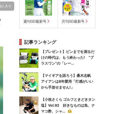
気に入り
る
週刊GD最新号
月刊GD最新号
ウ
記事ランキング
【プレゼント】ピンまでを測るだ
けの時代は、もう終わった! “プ
ラスワン”の「レー...
【マイギアを語ろう】桑木志帆
アイアンは8年愛用「打感がいい
から手放せません!」
【小祝さくら ゴルフときどきタン
塩】Vol.92 好きなものは魚、ナ
マコ酢、シャ...