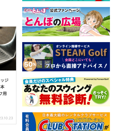
ェッジ
て本
フ用
23.10.23