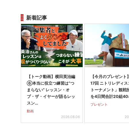
新着記事
【トーク動画】横田英治編
【今月のプレゼント
⑥本当に役立つ練習は“つ
17回 ニトリレディ
まらない” レッスン・オ
トーナメント」観戦
ブ・ザ・イヤーが語るレッ
を4日間合計20組40
スン…
プレゼント
動画
2026.08.06
20