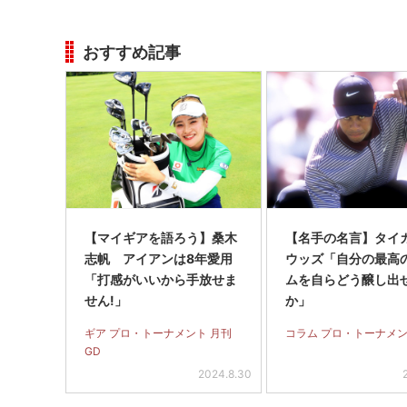
おすすめ記事
【マイギアを語ろう】桑木
【名手の名言】タイ
志帆 アイアンは8年愛用
ウッズ「自分の最高
「打感がいいから手放せま
ムを自らどう醸し出
せん!」
か」
ギア プロ・トーナメント 月刊
コラム プロ・トーナメ
GD
2024.8.30