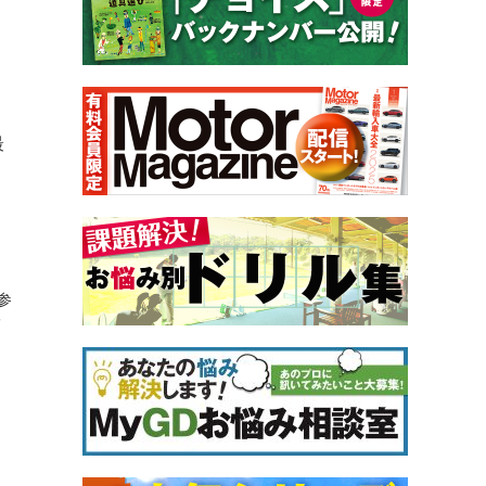
最
参
メ