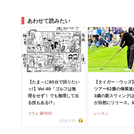
あわせて読みたい
【たま～に80台で回りたい
【タイガー・ウッズ】
ッ!】Vol.49「ゴルフは無
ツアー82勝の偉業達
理をせず！ でも無理して出
3歳の新スウィング
る技もある!?」
が自然にリリース。
さしい、アマのお手本
コラム 週刊GD
レッスン
2026.3.15