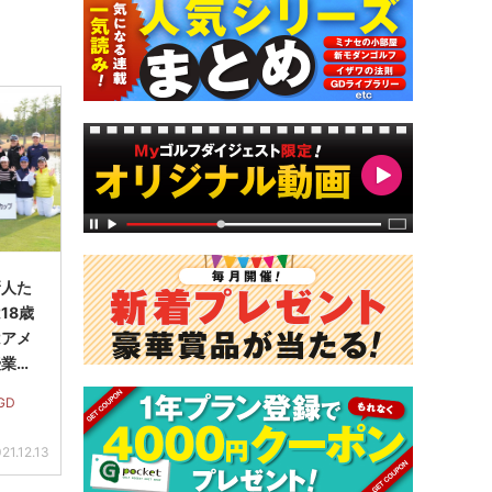
新人た
18歳
はアメ
授業に
GD
21.12.13