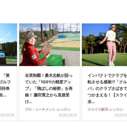
】「第
全英制覇！桑木志帆が語っ
インパクトでクラブを
スゴルフ
ていた「100Yの精度アッ
転させる感覚!?「ク
招待券
プ」「飛ばしの秘密」を再
パ」のクラブさばき
名…
録！ 藤田寛之から直接受
つかまえる！【スラ
け…
全…
プロ・トーナメント
レッスン
スライス解消
レッスン
26.08.06
2026.08.06
2026.0