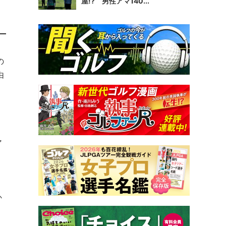
屋!? 男性アマ140...
の
由
ア
か