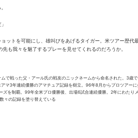
る。
だ」
ショットを可能にし、雄叫びをあげるタイガー。米ツアー歴代
この先も我々を魅了するプレーを見せてくれるのだろうか。
ナムで戦った父・アール氏の戦友のニックネームから命名された。3歳で
米アマ3年連続優勝のアマチュア記録を樹立。96年8月からプロツアーに
ーズを制覇。99年全米プロ優勝後、出場6試合連続優勝。2年にわたり
で数々の記録を塗り替えている