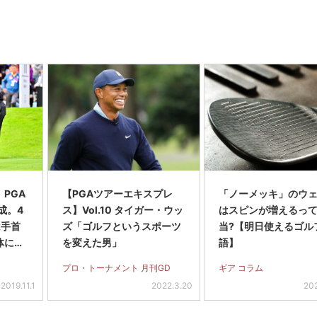
PGA
【PGAツアーエキスプレ
「ノーメッキ」のウ
成。4
ス】Vol.10 タイガー・ウッ
はスピンが増えるっ
は手首
ズ「ゴルフというスポーツ
当?【明日使えるゴル
体にや
を変えた男」
語】
!
プロ・トーナメント 月刊GD
ギア コラム
2019.11.1
2022.3.20
20