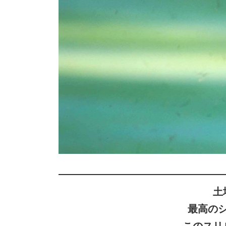
土
最高の