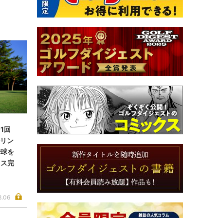
1回
ルリン
で球を
イス完
8.06