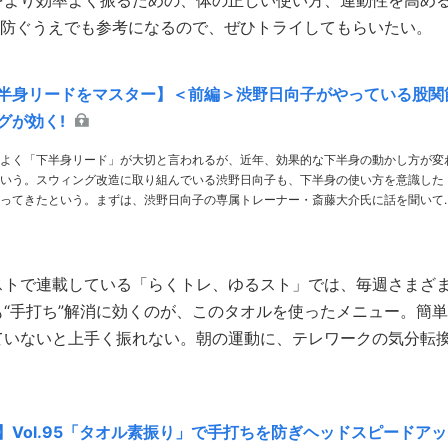
をより効率よく振るための、体の正しい使い方、連動性を高め
を防ぐうえでも参考になるので、ぜひトライしてもらいたい。
半身リードをマスター】＜前編＞渋野日向子がやっている股関
グが効く!
よく「下半身リード」が大切と言われるが、近年、効果的な下半身の動かし方が変
いう。スウィング改造に取り組んでいる渋野日向子も、下半身の使い方を意識した
ってきたという。まずは、渋野日向子の専属トレーナー・斎藤大介氏に話を聞いて
た。 PHOTO／Hiroaki Arihara、Tadashi Anezaki 解説／斎……
ストで連載している「らくトレ、ゆるスト」では、毎週さまざ
“手打ち”解消に効くのが、このタオルを使ったメニュー。簡単
ていないと上手く振れない。朝の運動に、テレワークの気分転
】Vol.95「タオル素振り」で手打ちを防ぎヘッドスピードアッ