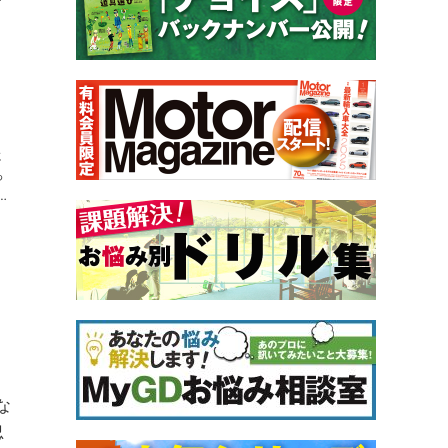
に
っ
な
忍