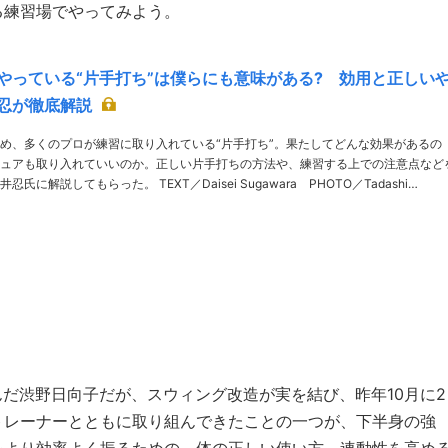
る練習場でやってみよう。
やっている“片手打ち”は僕らにも意味がある? 効用と正しい
忍が徹底解説
め、多くのプロが練習に取り入れている“片手打ち”。果たしてどんな効果があるの
ュアも取り入れていいのか。正しい片手打ちの方法や、練習する上での注意点など
。 TEXT／Daisei Sugawara PHOTO／Tadashi
oaki Arihara、Kazuo Iwamura THANKS／ジャパンゴ……
しんだ渋野日向子だが、スウィング改造が実を結び、昨年10月に2
トレーナーとともに取り組んできたことの一つが、下半身の強