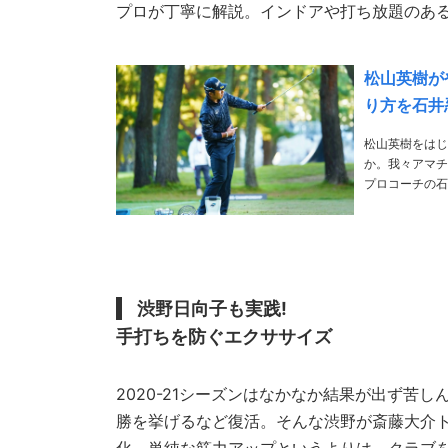
プロが丁寧に解説。インドアや打ち放題のあ
松山英樹が
り方を石井
松山英樹をはじ
か。我々アマチ
プロコーチの石井忍氏に解説してもらった
Anezaki、Hir
渋野日向子も実践!
手打ちを防ぐエクササイズ
2020-21シーズンはなかなか結果が出ず苦
勝を挙げるなど復活。そんな渋野が斎藤大介