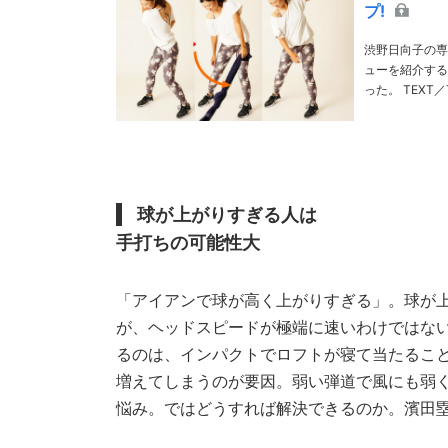
プ!
渋野日向子の専
ューを紹介する
った。 TEXT／Tomohide Yasui PHOTO／Tadashi Anezaki MODEL／Rinako
球が上がりすぎる人は
手打ちの可能性大
「アイアンで球が高く上がりすぎる」。球が
が、ヘッドスピードが極端に速いわけではな
るのは、インパクトでロフトが寝て当たるこ
増えてしまうのが要因。弱い弾道で風にも弱
悩み。ではどうすれば解決できるのか。濱田