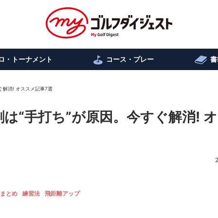
ロ・トーナメント
コース・プレー
書
解消! オススメ記事7選
は“手打ち”が原因。今すぐ解消! 
まとめ
練習法
飛距離アップ