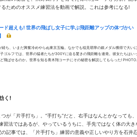
るためのオススメ練習法を動画で解説。これは参考になる!
ヤード超えも! 世界の飛ばし女子に学ぶ飛距離アップの体づかい
】
が経ち、いまだ興奮冷めやらぬ東京五輪。なかでも稲見萌寧の銀メダル獲得で大い
子ゴルフでは、世界の猛者たちが300Yに迫る驚きの飛距離を連発。彼女たちはい
飛ばせるのか。世界を知る青木翔コーチにその秘密を解説してもらった! PHOTO／
KJR、Tadashi Anezaki THANKS／パインレークGC 解説／青木……
効く!
つが「片手打ち」。“手打ち”だと、右手はなんとかなっても、
い練習法ではあるが、やっているうちに、手先ではなく体の大き
記の記事では、「片手打ち」練習の意義や正しいやり方を石井