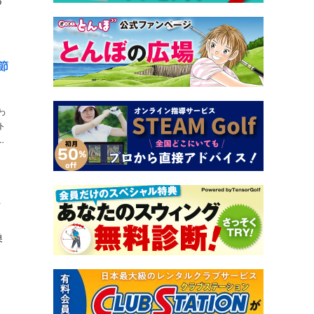
る
節
わ
ト
み
ま
換