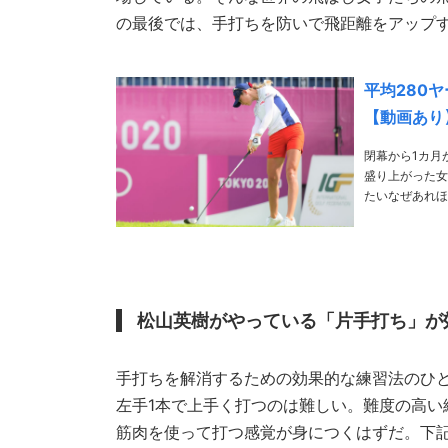
の最後では、手打ちを防いで飛距離をアップす
平均280
【動画あり
閉幕から1カ月
盛り上がった女
たいなぜあれほど
松山英樹がやっている「片手打ち」が
手打ちを解消するための効果的な練習法のひと
左手1本で上手く打つのは難しい。難度の高
筋肉を使って打つ感覚が身につくはずだ。下