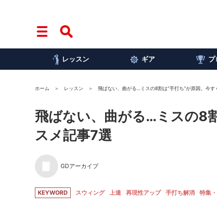
レッスン
ギア
プ
ホーム
レッスン
飛ばない、曲がる…ミスの8割は“手打ち”が原因。今すぐ
飛ばない、曲がる…ミスの8割
スメ記事7選
GDアーカイブ
KEYWORD
スウィング
上達
再現性アップ
手打ち解消
特集・