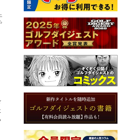
ニ
ら
ぎ
に
る