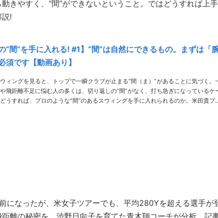
動きやすく、“間”ができないということ。ではどうすれば上手
説!
の“間”を手に入れる! #1】“間”は自然にできるもの。まずは「
必須です【動画あり】
ウィングを見ると、トップで一瞬クラブが止まる“間（ま）”があることに気づく。
や飛距離不足に悩む人の多くは、切り返しの”間”がなく、打ち急ぎになっているケ
どうすれば、プロのような“間”のあるスウィングを手に入れられるのか。米田貴プ
に教えてもらった。 PHOTO／Yasuo Masuda、Yasuhiro JJ Tanabe THANKS／東名C……
り前になったが、米女子ツアーでも、平均280Yを超える選手が
飛距離の秘密を、渋野日向子を育てた青木翔コーチが分析。記