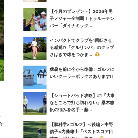
【今月のプレゼント】2026年男
子メジャー全制覇！トゥルーテン
パー「ダイナミック...
インパクトでクラブを1回転させ
る感覚!?「クルリンパ」のクラブ
さばきで球をつかま...
猛暑を前に今から準備！ゴルフに
いいクーラーボックスあります!!
【ショートパット攻略】#1「大事
なところで打ち切れない」桑木志
帆の悩みを名手・藤...
し
か
【脳科学×ゴルフ】＜後編＞中野
信子×内藤雄士「ベストスコア目