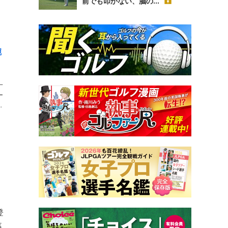
前でも叩かない、脳の...
腕
一
ー
ロ
登
事