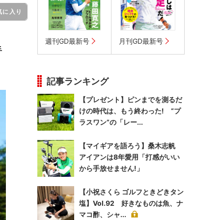
気に入り
週刊GD最新号
月刊GD最新号
手
記事ランキング
【プレゼント】ピンまでを測るだ
けの時代は、もう終わった! “プ
ラスワン”の「レー...
【マイギアを語ろう】桑木志帆
アイアンは8年愛用「打感がいい
から手放せません!」
【小祝さくら ゴルフときどきタン
塩】Vol.92 好きなものは魚、ナ
マコ酢、シャ...