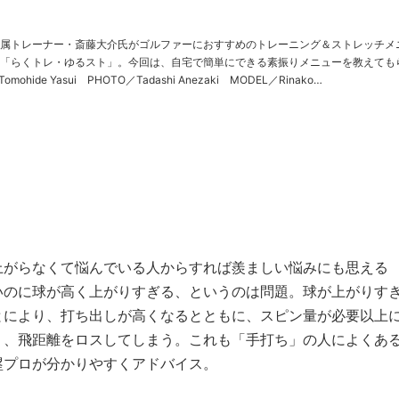
属トレーナー・斎藤大介氏がゴルファーにおすすめのトレーニング＆ストレッチメ
「らくトレ・ゆるスト」。今回は、自宅で簡単にできる素振りメニューを教えても
Kurokawa（GOLULU） https://my-golfdigest.……
上がらなくて悩んでいる人からすれば羨ましい悩みにも思える
いのに球が高く上がりすぎる、というのは問題。球が上がりす
とにより、打ち出しが高くなるとともに、スピン量が必要以上
く、飛距離をロスしてしまう。これも「手打ち」の人によくあ
塁プロが分かりやすくアドバイス。