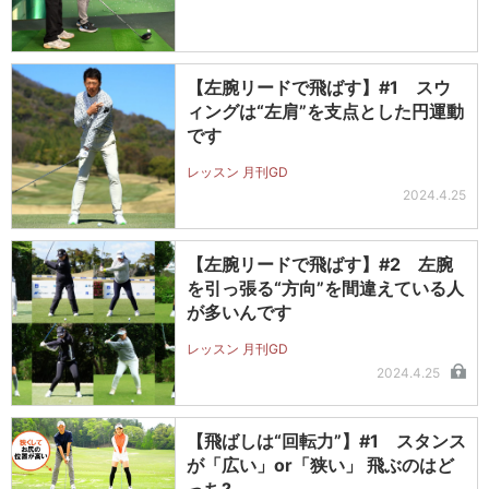
【左腕リードで飛ばす】#1 スウ
ィングは“左肩”を支点とした円運動
です
レッスン 月刊GD
2024.4.25
【左腕リードで飛ばす】#2 左腕
を引っ張る“方向”を間違えている人
が多いんです
レッスン 月刊GD
2024.4.25
【飛ばしは“回転力”】#1 スタンス
が「広い」or「狭い」 飛ぶのはど
っち?