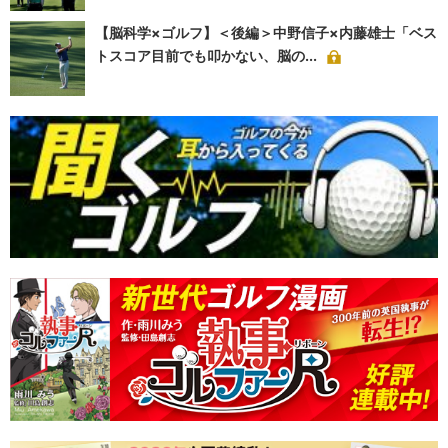
【脳科学×ゴルフ】＜後編＞中野信子×内藤雄士「ベス
トスコア目前でも叩かない、脳の...