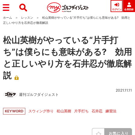
ログイン
会員登録
ホーム
レッスン
松山英樹がやっている“片手打ち”は僕らにも意味がある? 効用と
正しいやり方を石井忍が徹底解説
松山英樹がやっている“片手打
ち”は僕らにも意味がある? 効用
と正しいやり方を石井忍が徹底解
説
2021.11.11
週刊ゴルフダイジェスト
KEYWORD
スウィング作り
松山英樹
片手打ち
石井忍
練習法
お気に入り