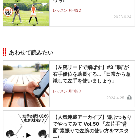
レッスン 月刊GD
2023.6.24
あわせて読みたい
【左腕リードで飛ばす】#3 “脳”が
右手優位を助長する…「日常から意
識して左手を使いましょう」
レッスン 月刊GD
2024.4.25
【人気連載アーカイブ】遊ぶつもり
でやってみて Vol.50 「左片手“背
面”素振りで左腕の使い方をマスタ
ー!」