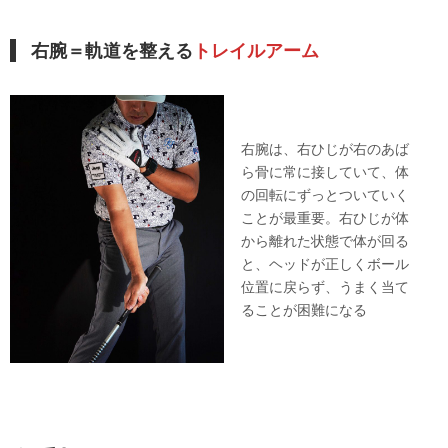
右腕＝軌道を整える
トレイルアーム
右腕は、右ひじが右のあば
ら骨に常に接していて、体
の回転にずっとついていく
ことが最重要。右ひじが体
から離れた状態で体が回る
と、ヘッドが正しくボール
位置に戻らず、うまく当て
ることが困難になる