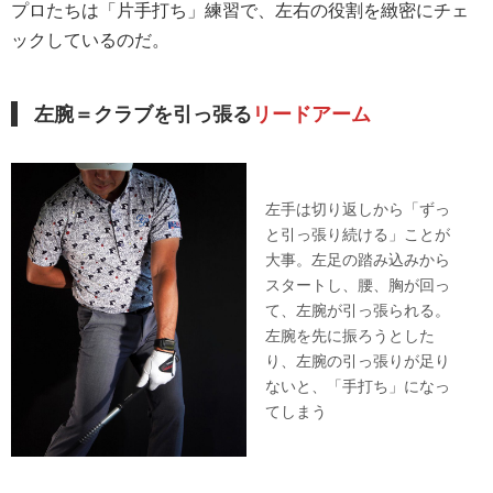
プロたちは「片手打ち」練習で、左右の役割を緻密にチェ
ックしているのだ。
左腕＝クラブを引っ張る
リードアーム
左手は切り返しから「ずっ
と引っ張り続ける」ことが
大事。左足の踏み込みから
スタートし、腰、胸が回っ
て、左腕が引っ張られる。
左腕を先に振ろうとした
り、左腕の引っ張りが足り
ないと、「手打ち」になっ
てしまう