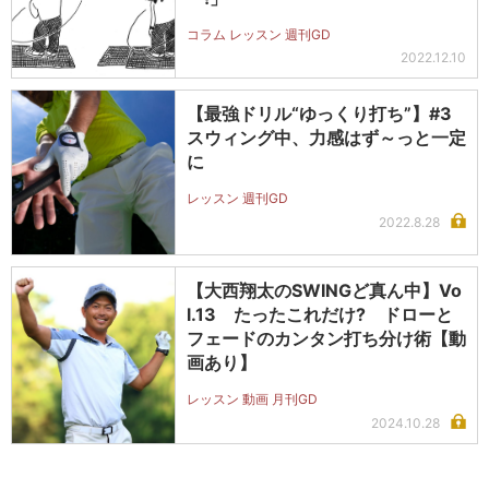
コラム レッスン 週刊GD
2022.12.10
【最強ドリル“ゆっくり打ち”】#3
スウィング中、力感はず～っと一定
に
レッスン 週刊GD
2022.8.28
【大西翔太のSWINGど真ん中】Vo
l.13 たったこれだけ? ドローと
フェードのカンタン打ち分け術【動
画あり】
レッスン 動画 月刊GD
2024.10.28