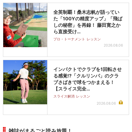
全英制覇！桑木志帆が語ってい
た「100Yの精度アップ」「飛ば
しの秘密」を再録！ 藤田寛之か
ら直接受け…
プロ・トーナメント
レッスン
2026.08.06
インパクトでクラブを1回転させ
る感覚!?「クルリンパ」のクラ
ブさばきで球をつかまえる！
【スライス完全…
スライス解消
レッスン
2026.08.06
雑誌がまるごと読み放題！