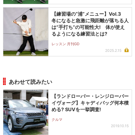
【練習場の“浦”メニュー】Vol.3
冬になると急激に飛距離が落ちる人
は“手打ち”の可能性大! 体が使え
るようになる練習法とは?
レッスン 月刊GD
2025.2.15
あわせて読みたい
【ランドローバー・レンジローバー
イヴォーグ】キャディバッグ何本積
める? SUVを一挙調査!
クルマ
2019.10.15