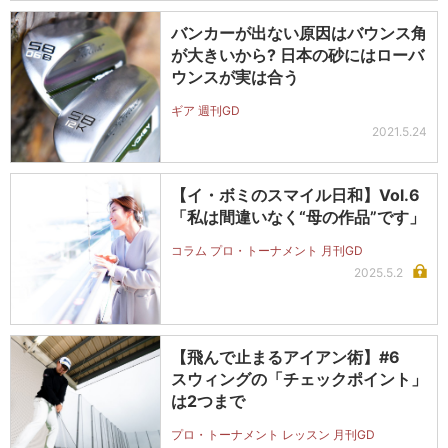
バンカーが出ない原因はバウンス角
が大きいから? 日本の砂にはローバ
ウンスが実は合う
ギア 週刊GD
2021.5.24
【イ・ボミのスマイル日和】Vol.6
「私は間違いなく“母の作品”です」
コラム プロ・トーナメント 月刊GD
2025.5.2
【飛んで止まるアイアン術】#6
スウィングの「チェックポイント」
は2つまで
プロ・トーナメント レッスン 月刊GD