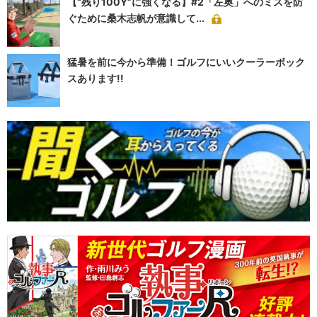
【“残り100Y”に強くなる】#2「左奥」へのミスを防
ぐために桑木志帆が意識して...
猛暑を前に今から準備！ゴルフにいいクーラーボック
スあります!!