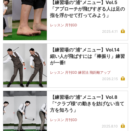
【練習場の“浦”メニュー】Vol.5
「アプローチが飛びすぎる人は足の
指を浮かせて打ってみよう」
レッスン 月刊GD
2025.4.11
【練習場の“浦”メニュー】Vol.14
細い人が飛ばすには「棒振り」練習
が一番!
レッスン 月刊GD 練習法 飛距離アップ
2026.2.15
【練習場の“浦”メニュー】Vol.8
「“クラブ様”の動きを妨げない当て
方を知ろう」
レッスン 月刊GD
2025.8.10