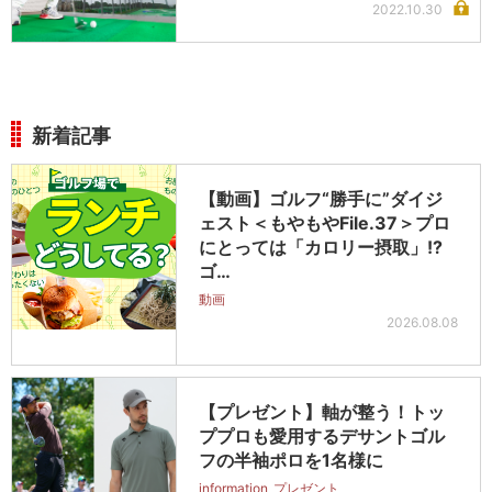
2022.10.30
新着記事
【動画】ゴルフ“勝手に”ダイジ
ェスト＜もやもやFile.37＞プロ
にとっては「カロリー摂取」!?
ゴ…
動画
2026.08.08
【プレゼント】軸が整う！トッ
ププロも愛用するデサントゴル
フの半袖ポロを1名様に
information
プレゼント