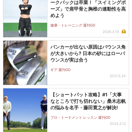
ークバックは卒業！「スイミングポ
ーズ」で肩甲骨と胸椎の連動性を高
めよう
健康・トレーニング 週刊GD
2026.3.19
バンカーが出ない原因はバウンス角
が大きいから? 日本の砂にはローバ
ウンスが実は合う
ギア 週刊GD
2021.5.24
【ショートパット攻略】#1「大事
なところで打ち切れない」桑木志帆
の悩みを名手・藤田寛之が解決!
プロ・トーナメント レッスン 週刊GD
2024.2.12