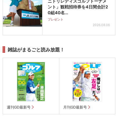
ニトリレディスゴルフトーナメ
ント」観戦招待券を4日間合計2
0組40名…
プレゼント
2026.08.06
雑誌がまるごと読み放題！
週刊GD最新号
月刊GD最新号