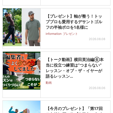
【プレゼント】軸が整う！トッ
ププロも愛用するデサントゴル
フの半袖ポロを1名様に
information
プレゼント
2026.08.08
【トーク動画】横田英治編⑥本
当に役立つ練習は“つまらない”
レッスン・オブ・ザ・イヤーが
語るレッスン…
動画
2026.08.06
【今月のプレゼント】「第17回