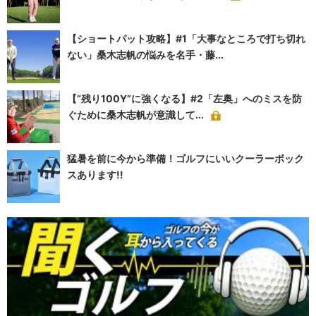
【ショートパット攻略】#1「大事なところで打ち切れ
ない」桑木志帆の悩みを名手・藤...
【“残り100Y”に強くなる】#2「左奥」へのミスを防
ぐために桑木志帆が意識して...
猛暑を前に今から準備！ゴルフにいいクーラーボック
スあります!!