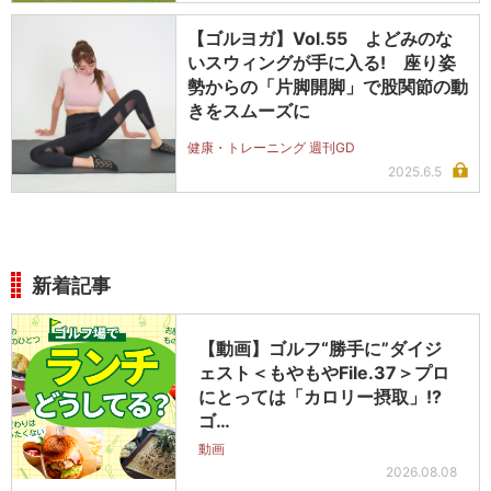
【ゴルヨガ】Vol.55 よどみのな
いスウィングが手に入る! 座り姿
勢からの「片脚開脚」で股関節の動
きをスムーズに
健康・トレーニング 週刊GD
2025.6.5
新着記事
【動画】ゴルフ“勝手に”ダイジ
ェスト＜もやもやFile.37＞プロ
にとっては「カロリー摂取」!?
ゴ…
動画
2026.08.08