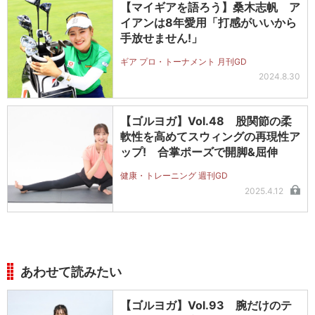
【マイギアを語ろう】桑木志帆 ア
イアンは8年愛用「打感がいいから
手放せません!」
ギア プロ・トーナメント 月刊GD
2024.8.30
【ゴルヨガ】Vol.48 股関節の柔
軟性を高めてスウィングの再現性ア
ップ! 合掌ポーズで開脚&屈伸
健康・トレーニング 週刊GD
2025.4.12
あわせて読みたい
【ゴルヨガ】Vol.93 腕だけのテ