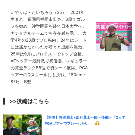
いでりは・たいちろう（25） 2001年
生まれ、福岡県福岡市出身。8歳でゴル
フを始め、沖学園高を経て日本大学へ。
ナショナルチームでも存在感を示し、大
学4年の23歳でプロ転向。24年はシード
には届かなかったが着々と成績を重ね、
25年は9月にプロテストでトップ合格、
ACNツアー最終戦で初優勝、レギュラー
の賞金ランク58位で初シード獲得。PGA
ツアーのQスクールにも挑戦。180cm・
87㎏・B型
>>後編はこちら
【対談】杉浦悠太×出利葉太一郎＜後編＞「2人で
PGAツアーでプレーしたい」