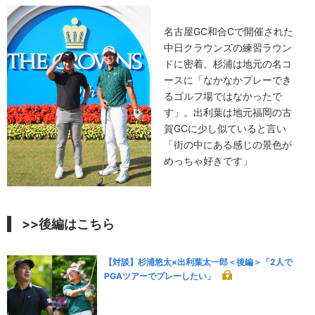
名古屋GC和合Cで開催された
中日クラウンズの練習ラウン
ドに密着。杉浦は地元の名コ
ースに「なかなかプレーでき
るゴルフ場ではなかったで
す」。出利葉は地元福岡の古
賀GCに少し似ていると言い
「街の中にある感じの景色が
めっちゃ好きです」
>>後編はこちら
【対談】杉浦悠太×出利葉太一郎＜後編＞「2人で
PGAツアーでプレーしたい」