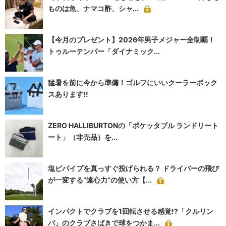
ものは魚、ナマコ酢、シャ...
【今月のプレゼント】2026年男子メジャー全制覇！
トゥルーテンパー「ダイナミック...
猛暑を前に今から準備！ゴルフにいいクーラーボック
スあります!!
ZERO HALLIBURTONの「ポケッタブル ランドリート
ート」（非売品）を...
塩ビパイプを真っすぐ投げられる？ ドライバーの飛び
が一変する“遠心力”の使い方【...
インパクトでクラブを1回転させる感覚!?「クルリン
パ」のクラブさばきで球をつかま...