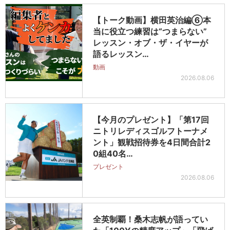
【トーク動画】横田英治編⑥本
当に役立つ練習は“つまらない”
レッスン・オブ・ザ・イヤーが
語るレッスン…
動画
2026.08.06
【今月のプレゼント】「第17回
ニトリレディスゴルフトーナメ
ント」観戦招待券を4日間合計2
0組40名…
プレゼント
2026.08.06
全英制覇！桑木志帆が語ってい