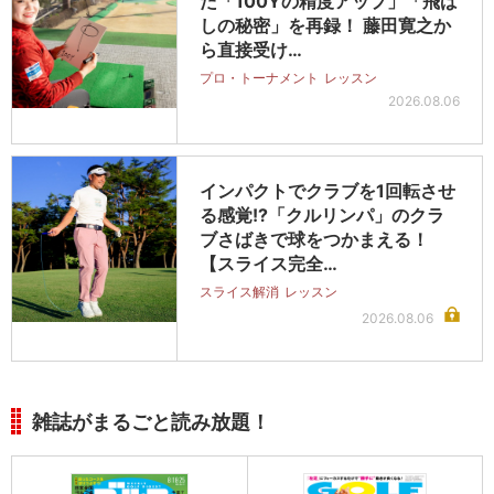
た「100Yの精度アップ」「飛ば
しの秘密」を再録！ 藤田寛之か
ら直接受け…
プロ・トーナメント
レッスン
2026.08.06
インパクトでクラブを1回転させ
る感覚!?「クルリンパ」のクラ
ブさばきで球をつかまえる！
【スライス完全…
スライス解消
レッスン
2026.08.06
雑誌がまるごと読み放題！