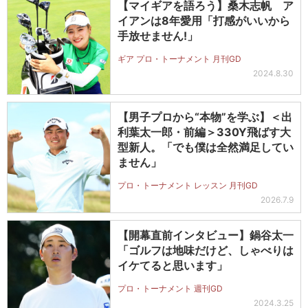
【マイギアを語ろう】桑木志帆 ア
イアンは8年愛用「打感がいいから
手放せません!」
ギア プロ・トーナメント 月刊GD
2024.8.30
【男子プロから“本物”を学ぶ】＜出
利葉太一郎・前編＞330Y飛ばす大
型新人。「でも僕は全然満足してい
ません」
プロ・トーナメント レッスン 月刊GD
2026.7.9
【開幕直前インタビュー】鍋谷太一
「ゴルフは地味だけど、しゃべりは
イケてると思います」
プロ・トーナメント 週刊GD
2024.3.25