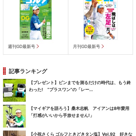
週刊GD最新号
月刊GD最新号
記事ランキング
【プレゼント】ピンまでを測るだけの時代は、もう終
わった! “プラスワン”の「レー...
【マイギアを語ろう】桑木志帆 アイアンは8年愛用
「打感がいいから手放せません!」
【小祝さくら ゴルフときどきタン塩】Vol.92 好きな