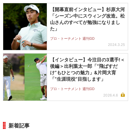
【開幕直前インタビュー】杉原大河
「シーズン中にスウィング改造。松
山さんのすべてが勉強になりまし
た」
プロ・トーナメント 週刊GD
2024.3.25
【インタビュー】今注目の3選手!＜
後編＞出利葉太一郎「“飛ばすだ
け”もひとつの魅力」&片岡大育
「“生涯現役”目指します」
プロ・トーナメント 週刊GD
2026.4.6
新着記事