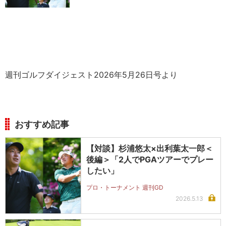
週刊ゴルフダイジェスト2026年5月26日号より
おすすめ記事
【対談】杉浦悠太×出利葉太一郎＜
後編＞「2人でPGAツアーでプレー
したい」
プロ・トーナメント 週刊GD
2026.5.13