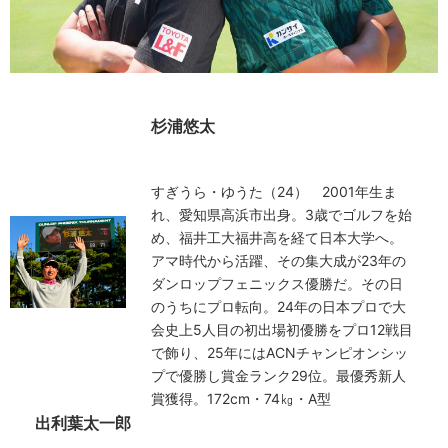
杉浦悠太
すぎうら・ゆうた（24） 2001年生ま
れ、愛知県高浜市出身。3歳でゴルフを始
め、福井工大福井高を経て日本大学へ。
アマ時代から活躍、その集大成が23年の
ダンロップフェニックス優勝だ。その日
のうちにプロ転向。24年の日本プロで大
会史上5人目の初出場初優勝をプロ12戦目
で飾り、25年にはACNチャンピオンシッ
プで優勝し賞金ランク29位。最優秀新人
賞獲得。172cm・74㎏・A型
出利葉太一郎