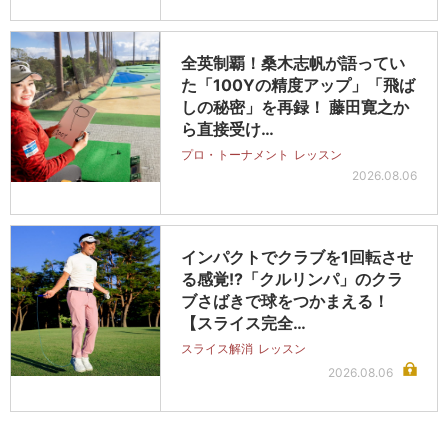
全英制覇！桑木志帆が語ってい
た「100Yの精度アップ」「飛ば
しの秘密」を再録！ 藤田寛之か
ら直接受け…
プロ・トーナメント
レッスン
2026.08.06
インパクトでクラブを1回転させ
る感覚!?「クルリンパ」のクラ
ブさばきで球をつかまえる！
【スライス完全…
スライス解消
レッスン
2026.08.06