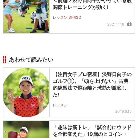
＜前編＞渋野日向子がやっている股
関節トレーニングが効く!
レッスン 週刊GD
2021.11.18
あわせて読みたい
【注目女子プロ密着】渋野日向子の
ゴルフ①。「頭を上げない」古典
的練習法で飛距離と球筋が激変し
た!
レッスン
2019.6.15
「趣味は筋トレ」「試合前にウッド
を全部変えた」19歳のヒロイン・