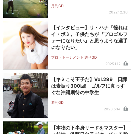
月刊GD
2022.12.30
【インタビュー】リ・ハナ「憧れは
イ・ボミ。子供たちが『プロゴルフ
ァーになりたい』と思うような選手
になりたい」
プロ・トーナメント 週刊GD
2025.1.12
【キミこそ王子だ】Vol.299 日課
は素振り300回! ゴルフに真っす
ぐな沖縄期待の中学生
週刊GD
2023.5.14
【本物の下半身リードをマスター】