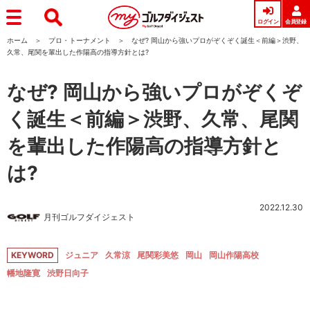
ログイン
会員登録
ホーム
プロ・トーナメント
なぜ? 岡山から強いプロがぞくぞく誕生＜前編＞渋野、
久常、尾関を輩出した作陽高の指導方針とは?
なぜ? 岡山から強いプロがぞくぞ
く誕生＜前編＞渋野、久常、尾関
を輩出した作陽高の指導方針と
は?
2022.12.30
月刊ゴルフダイジェスト
KEYWORD
ジュニア
久常涼
尾関彩美悠
岡山
岡山作陽高校
幡地隆寛
渋野日向子