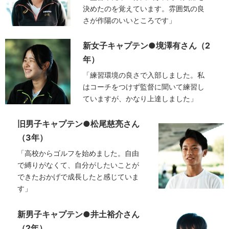
決めたのを覚えています。雰囲気の良
さが作陽のいいところです」
新女子キャプテン●境澤有さん（2
年）
「練習環境の良さで入部しました。私
はコーチをつけず監督に聞いて練習し
ていますが、かなり上達しました」
旧男子キャプテン●松尾慈亮さん
（3年）
「高校からゴルフを始めました。自由
で縛りがなくて、自分がしたいことが
できたおかげで成長したと感じていま
す」
新男子キャプテン●井土裕介さん
（2年）