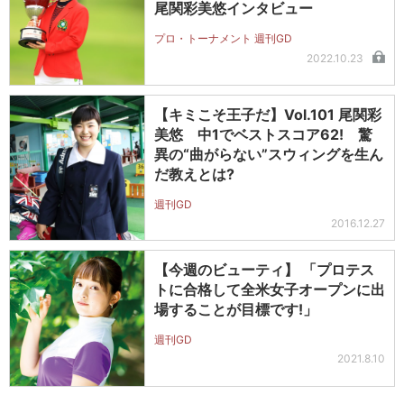
尾関彩美悠インタビュー
プロ・トーナメント 週刊GD
2022.10.23
【キミこそ王子だ】Vol.101 尾関彩
美悠 中1でベストスコア62! 驚
異の“曲がらない”スウィングを生ん
だ教えとは?
週刊GD
2016.12.27
【今週のビューティ】 「プロテス
トに合格して全米女子オープンに出
場することが目標です!」
週刊GD
2021.8.10