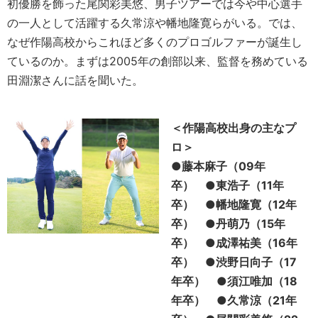
初優勝を飾った尾関彩美悠、男子ツアーでは今や中心選手
の一人として活躍する久常涼や幡地隆寛らがいる。では、
なぜ作陽高校からこれほど多くのプロゴルファーが誕生し
ているのか。まずは2005年の創部以来、監督を務めている
田淵潔さんに話を聞いた。
＜作陽高校出身の主なプ
ロ＞
●藤本麻子（09年
卒） ●東浩子（11年
卒） ●幡地隆寛（12年
卒） ●丹萌乃（15年
卒） ●成澤祐美（16年
卒） ●渋野日向子（17
年卒） ●須江唯加（18
年卒） ●久常涼（21年