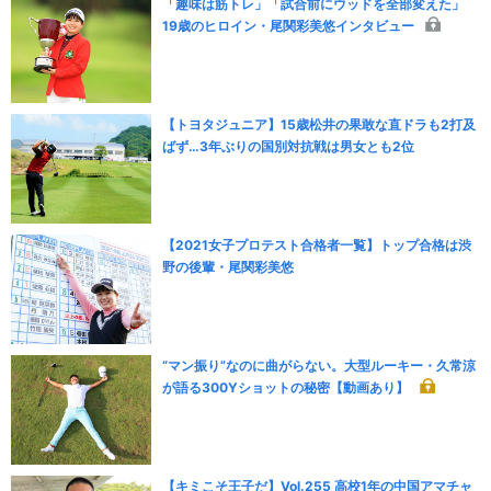
「趣味は筋トレ」「試合前にウッドを全部変えた」
19歳のヒロイン・尾関彩美悠インタビュー
【トヨタジュニア】15歳松井の果敢な直ドラも2打及
ばず…3年ぶりの国別対抗戦は男女とも2位
【2021女子プロテスト合格者一覧】トップ合格は渋
野の後輩・尾関彩美悠
“マン振り”なのに曲がらない。大型ルーキー・久常涼
が語る300Yショットの秘密【動画あり】
【キミこそ王子だ】Vol.255 高校1年の中国アマチャ