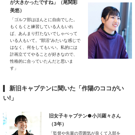
が大きかったですね」（
尾関彩
美悠
）
「ゴルフ部はほんとに自由でした。
もくもくと練習している人もいれ
ば、あんまり打たないでしゃべって
いる人もいて。“部活”みたいな感じで
はなく、何をしてもいい。私的には
計画立ててやることが好きなので、
性格的に合っていたんだと思いま
す」
新旧キャプテンに聞いた「作陽のココがい
い!」
旧女子キャプテン●小川羅々さん
（3年）
「監督や先輩の雰囲気が良くて入部を