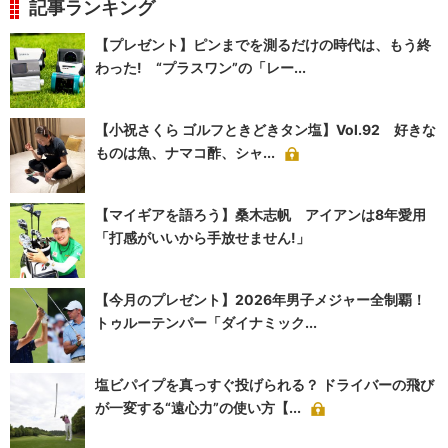
記事ランキング
【プレゼント】ピンまでを測るだけの時代は、もう終
わった! “プラスワン”の「レー...
【小祝さくら ゴルフときどきタン塩】Vol.92 好きな
ものは魚、ナマコ酢、シャ...
【マイギアを語ろう】桑木志帆 アイアンは8年愛用
「打感がいいから手放せません!」
【今月のプレゼント】2026年男子メジャー全制覇！
トゥルーテンパー「ダイナミック...
塩ビパイプを真っすぐ投げられる？ ドライバーの飛び
が一変する“遠心力”の使い方【...