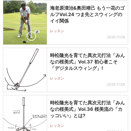
海老原清治&奥田靖己 もう一花のゴ
ルフVol.24 つま先とスウィングの
イイ関係
レッスン
2020.11.09
時松隆光を育てた異次元打法「みん
なの桜美式」Vol.37 初心者こそ
「デジタルスウィング」!
レッスン
2020.11.05
時松隆光を育てた異次元打法「みん
なの桜美式」Vol.36 桜美流の「カ
ッコいい」とは?
レッスン