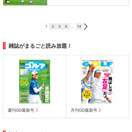
1
2
3
4
…
14
雑誌がまるごと読み放題！
週刊GD最新号
月刊GD最新号