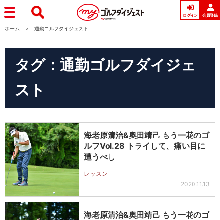
ログイン
会員登録
ホーム
通勤ゴルフダイジェスト
タグ：通勤ゴルフダイジェ
スト
海老原清治&奥田靖己 もう一花のゴ
ルフVol.28 トライして、痛い目に
遭うべし
レッスン
2020.11.13
海老原清治&奥田靖己 もう一花のゴ