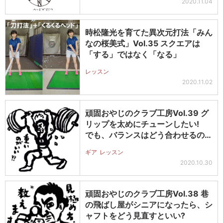
2020.11.04
時松隆光を育てた異次元打法「みん
なの桜美式」Vol.35 スクエアは
「する」ではなく「なる」
レッスン
2020.11.02
頑固おやじのクラブ工房Vol.39 グ
リップを太めにチューンしたい!
でも、バランスはどう合わせるの…
ギア
レッスン
2020.10.30
頑固おやじのクラブ工房Vol.38 巷
の飛ばし屋がシニアになったら、シ
ャフトをどう見直すといい?