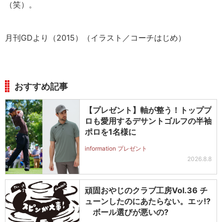
（笑）。
月刊GDより（2015）（イラスト／コーチはじめ）
おすすめ記事
【プレゼント】軸が整う！トッププ
ロも愛用するデサントゴルフの半袖
ポロを1名様に
information プレゼント
2026.8.8
頑固おやじのクラブ工房Vol.36 チ
ューンしたのにあたらない。エッ!?
ボール選びが悪いの?