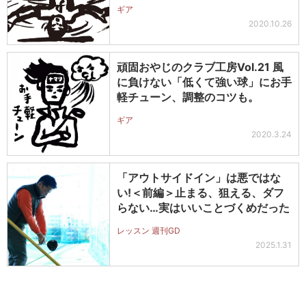
ギア
2020.10.26
頑固おやじのクラブ工房Vol.21 風
に負けない「低くて強い球」にお手
軽チューン、調整のコツも。
ギア
2020.3.24
「アウトサイドイン」は悪ではな
い!＜前編＞止まる、狙える、ダフ
らない…実はいいことづくめだった
レッスン 週刊GD
2025.1.31