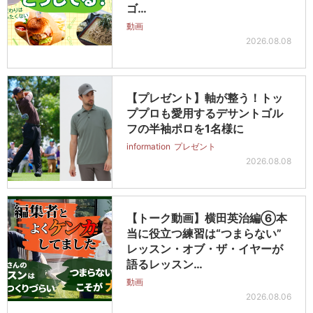
ゴ…
動画
2026.08.08
【プレゼント】軸が整う！トッ
ププロも愛用するデサントゴル
フの半袖ポロを1名様に
information
プレゼント
2026.08.08
【トーク動画】横田英治編⑥本
当に役立つ練習は“つまらない”
レッスン・オブ・ザ・イヤーが
語るレッスン…
動画
2026.08.06