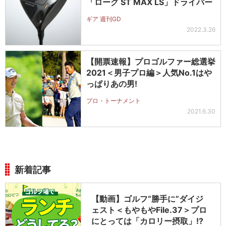
「ローグ ST MAX LS」ドライバー
ギア 週刊GD
2022.3.26
【開票速報】プロゴルファー総選挙
2021＜男子プロ編＞人気No.1はや
っぱりあの男!
プロ・トーナメント
2021.6.30
新着記事
【動画】ゴルフ“勝手に”ダイジ
ェスト＜もやもやFile.37＞プロ
にとっては「カロリー摂取」!?