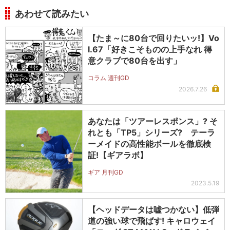
あわせて読みたい
【たま～に80台で回りたいッ!】Vo
l.67「好きこそものの上手なれ 得
意クラブで80台を出す」
コラム 週刊GD
2026.7.26
あなたは「ツアーレスポンス」? そ
れとも「TP5」シリーズ? テーラ
ーメイドの高性能ボールを徹底検
証!【ギアラボ】
ギア 月刊GD
2023.5.19
【ヘッドデータは嘘つかない】低弾
道の強い球で飛ばす! キャロウェイ