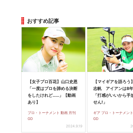
おすすめ記事
【女子プロ百花】山口史恩
【マイギアを語ろう
「一度はプロを諦める決断
志帆 アイアンは8
をしたけれど……」【動画
「打感がいいから手
あり】
せん!」
プロ・トーナメント 動画 月刊
ギア プロ・トーナメント
GD
GD
2024.9.19
2