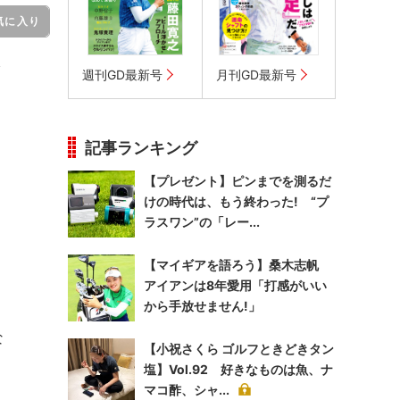
気に入り
週刊GD最新号
月刊GD最新号
記事ランキング
【プレゼント】ピンまでを測るだ
けの時代は、もう終わった! “プ
ラスワン”の「レー...
【マイギアを語ろう】桑木志帆
アイアンは8年愛用「打感がいい
から手放せません!」
な
【小祝さくら ゴルフときどきタン
塩】Vol.92 好きなものは魚、ナ
マコ酢、シャ...