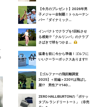
り
【今月のプレゼント】2026年男
子メジャー全制覇！トゥルーテン
パー「ダイナミック...
インパクトでクラブを1回転させ
る感覚!?「クルリンパ」のクラブ
さばきで球をつかま...
て
猛暑を前に今から準備！ゴルフに
の
いいクーラーボックスあります!!
【ゴルファーの飛距離調査
2025】＜前編＞220Yは飛ばし
屋!? 男性アマ140...
ZERO HALLIBURTONの「ポケッ
タブル ランドリートート」（非売