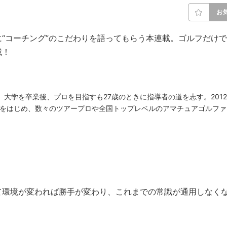
お
“コーチング”のこだわりを語ってもらう本連載。ゴルフだけで
載！
身。大学を卒業後、プロを目指すも27歳のときに指導者の道を志す。2012
子をはじめ、数々のツアープロや全国トップレベルのアマチュアゴルファ
て環境が変われば勝手が変わり、これまでの常識が通用しなく