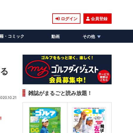
ログイン
会員登録
籍・コミック
動画
その他
える
雑誌がまるごと読み放題！
2020.10.21
翔