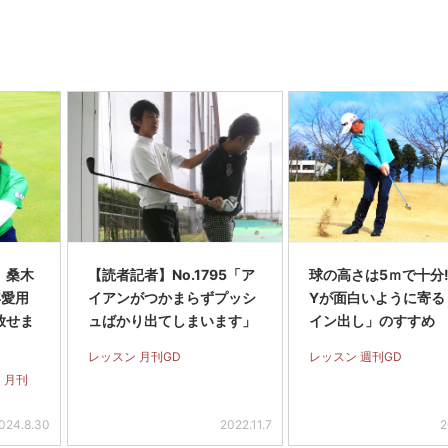
】桑木
【読者記者】No.1795「ア
球の高さは5ｍで十分! 
年愛用
イアンがつかまらずプッシ
Yが面白いように寄る
放せま
ュばかり出てしまいます」
イン出し」のすすめ
レッスン 月刊GD
レッスン 週刊GD
 月刊
024.8.30
2022.11.7
2