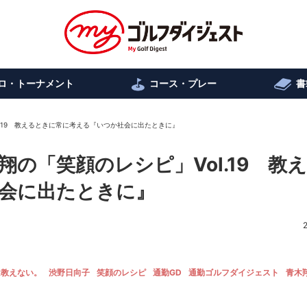
ロ・トーナメント
コース・プレー
書
.19 教えるときに常に考える『いつか社会に出たときに』
の「笑顔のレシピ」Vol.19 教
会に出たときに』
は教えない。
渋野日向子
笑顔のレシピ
通勤GD
通勤ゴルフダイジェスト
青木