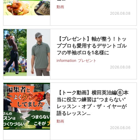
動画
2026.08.08
【プレゼント】軸が整う！トッ
ププロも愛用するデサントゴル
フの半袖ポロを1名様に
information
プレゼント
2026.08.08
【トーク動画】横田英治編⑥本
当に役立つ練習は“つまらない”
レッスン・オブ・ザ・イヤーが
語るレッスン…
動画
2026.08.06