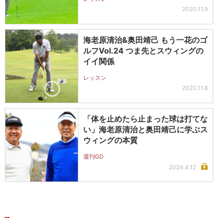
2020.11.9
海老原清治&奥田靖己 もう一花のゴ
ルフVol.24 つま先とスウィングの
イイ関係
レッスン
2020.11.8
「体を止めたら止まった球は打てな
い」海老原清治と奥田靖己に学ぶス
ウィングの本質
週刊GD
2024.4.12