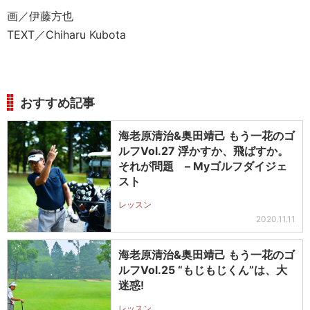
画／伊藤方也
TEXT／Chiharu Kubota
おすすめ記事
海老原清治&奥田靖己 もう一花のゴ
ルフVol.27 浮かすか、飛ばすか。
それが問題 – Myゴルフダイジェ
スト
レッスン
2020.11.11
海老原清治&奥田靖己 もう一花のゴ
ルフVol.25 “もじもじくん”は、大
迷惑!
レッスン