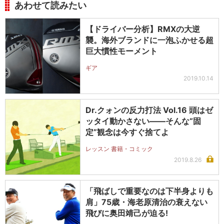
あわせて読みたい
【ドライバー分析】RMXの大逆
襲。海外ブランドに一泡ふかせる超
巨大慣性モーメント
ギア
2019.10.14
Dr.クォンの反力打法 Vol.16 頭はゼ
ッタイ動かさない――そんな“固
定”観念は今すぐ捨てよ
レッスン 書籍・コミック
2019.8.26
「飛ばしで重要なのは下半身よりも
肩」75歳・海老原清治の衰えない
飛びに奥田靖己が迫る!