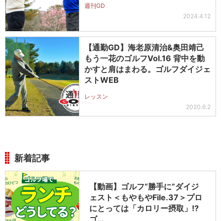
週刊GD
2024.4.12
【通勤GD】海老原清治&奥田靖己
もう一花のゴルフVol.16 背中を動
かすと肩はまわる。ゴルフダイジェ
ストWEB
レッスン
2020.6.2
新着記事
【動画】ゴルフ“勝手に”ダイジ
ェスト＜もやもやFile.37＞プロ
にとっては「カロリー摂取」!?
ゴ…