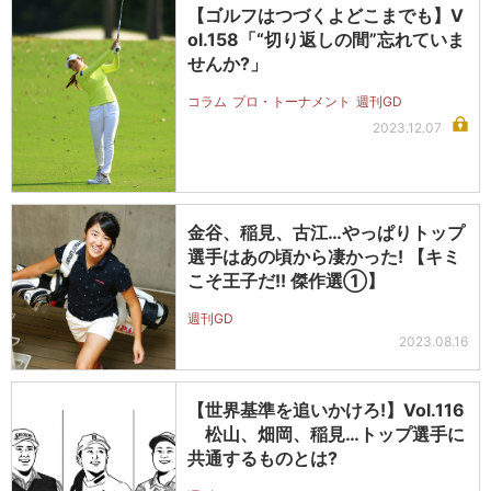
【ゴルフはつづくよどこまでも】V
ol.158「“切り返しの間”忘れていま
せんか?」
コラム
プロ・トーナメント
週刊GD
2023.12.07
金谷、稲見、古江…やっぱりトップ
選手はあの頃から凄かった! 【キミ
こそ王子だ!! 傑作選①】
週刊GD
2023.08.16
【世界基準を追いかけろ!】Vol.116
松山、畑岡、稲見…トップ選手に
共通するものとは?