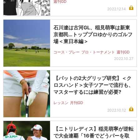
週刊GD
2022.12.14
石川遼は古河GL、稲見萌寧は新東
京都民…トッププロゆかりのゴルフ
場＜東日本編＞
コース・プレー
プロ・トーナメント
週刊GD
2022.10.27
【パットの2大グリップ研究】＜ク
ロスハンド＞女子ツアーで流行も、
マスターするには練習が必要?
レッスン
月刊GD
2022.10.12
【ニトリレディス】稲見萌寧が逆転
で大会連覇「16番でどうパーを取