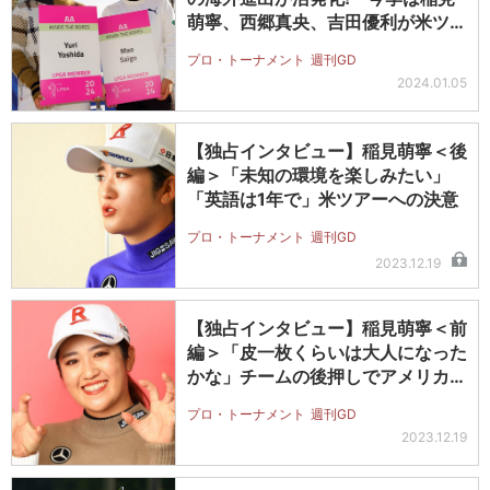
萌寧、西郷真央、吉田優利が米ツア
ー…
プロ・トーナメント
週刊GD
2024.01.05
【独占インタビュー】稲見萌寧＜後
編＞「未知の環境を楽しみたい」
「英語は1年で」米ツアーへの決意
プロ・トーナメント
週刊GD
2023.12.19
【独占インタビュー】稲見萌寧＜前
編＞「皮一枚くらいは大人になった
かな」チームの後押しでアメリカ挑
戦を…
プロ・トーナメント
週刊GD
2023.12.19