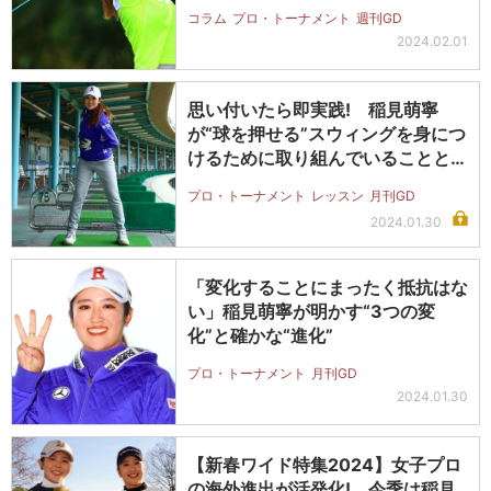
コラム
プロ・トーナメント
週刊GD
2024.02.01
思い付いたら即実践! 稲見萌寧
が“球を押せる”スウィングを身につ
けるために取り組んでいることと
は?
プロ・トーナメント
レッスン
月刊GD
2024.01.30
「変化することにまったく抵抗はな
い」稲見萌寧が明かす“3つの変
化”と確かな“進化”
プロ・トーナメント
月刊GD
2024.01.30
【新春ワイド特集2024】女子プロ
の海外進出が活発化! 今季は稲見