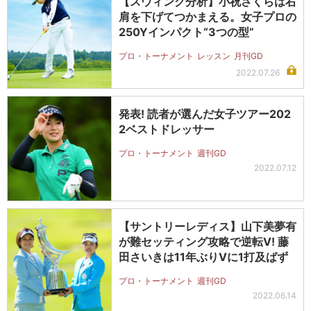
【スウィング分析】小祝さくらは右
肩を下げてつかまえる。女子プロの
250Yインパクト“3つの型”
プロ・トーナメント
レッスン
月刊GD
2022.07.26
発表! 読者が選んだ女子ツアー202
2ベストドレッサー
プロ・トーナメント
週刊GD
2022.07.12
【サントリーレディス】山下美夢有
が難セッティング攻略で逆転V! 藤
田さいきは11年ぶりVに1打及ばず
プロ・トーナメント
週刊GD
2022.06.14