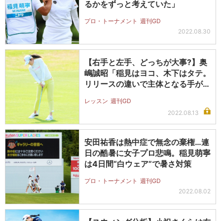
るかをずっと考えていた」
プロ・トーナメント
週刊GD
2022.08.30
【右手と左手、どっちが大事?】奥
嶋誠昭「稲見はヨコ、木下はタテ。
リリースの違いで主体となる手が変
わる…
レッスン
週刊GD
2022.08.13
安田祐香は熱中症で無念の棄権…連
日の酷暑に女子プロ悲鳴。稲見萌寧
は4日間“白ウェア”で暑さ対策
プロ・トーナメント
週刊GD
2022.08.02