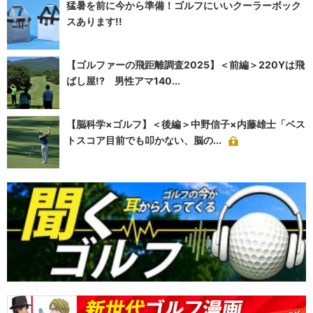
猛暑を前に今から準備！ゴルフにいいクーラーボック
スあります!!
【ゴルファーの飛距離調査2025】＜前編＞220Yは飛
ばし屋!? 男性アマ140...
【脳科学×ゴルフ】＜後編＞中野信子×内藤雄士「ベス
トスコア目前でも叩かない、脳の...