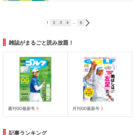
1
2
3
4
…
6
雑誌がまるごと読み放題！
週刊GD最新号
月刊GD最新号
記事ランキング