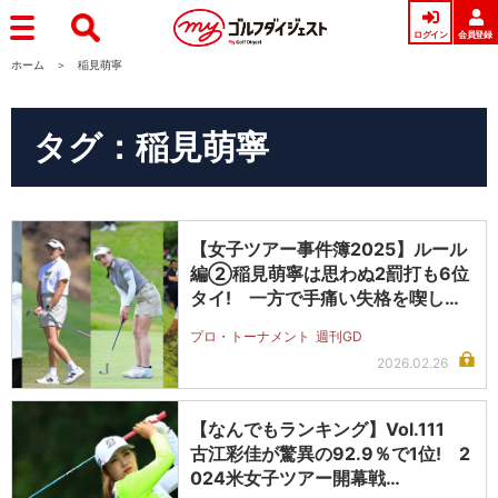
ログイン
会員登録
ホーム
稲見萌寧
タグ：稲見萌寧
【女子ツアー事件簿2025】ルール
編②稲見萌寧は思わぬ2罰打も6位
タイ! 一方で手痛い失格を喫した
選…
プロ・トーナメント
週刊GD
2026.02.26
【なんでもランキング】Vol.111
古江彩佳が驚異の92.9％で1位! 2
024米女子ツアー開幕戦…