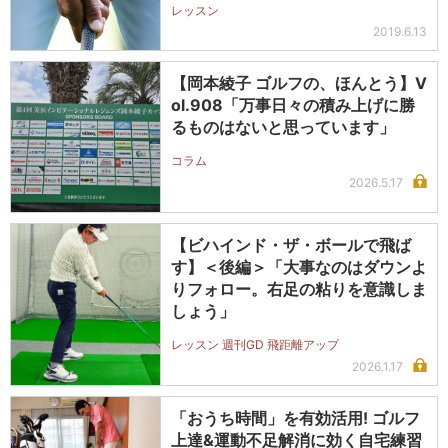
レッスン
2019.6.13
【岡本綾子 ゴルフの、ほんとう】V
ol.908「万事日々の積み上げに勝
るものはないと思っています」
コラム
2026.5.17
【ビハインド・ザ・ボールで飛ば
す】＜後編＞「大事なのはダウンよ
りフォロー。右足の粘りを意識しま
しょう」
レッスン 週刊GD 飛距離アップ
2026.1.17
「おうち時間」を有効活用! ゴルフ
上達&運動不足解消に効く自宅練習