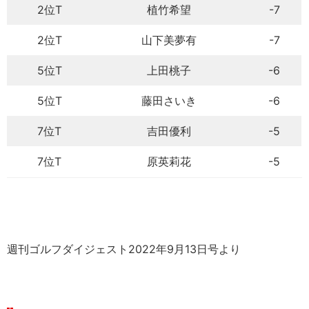
2位T
植竹希望
-7
2位T
山下美夢有
-7
5位T
上田桃子
-6
5位T
藤田さいき
-6
7位T
吉田優利
-5
7位T
原英莉花
-5
週刊ゴルフダイジェスト2022年9月13日号より