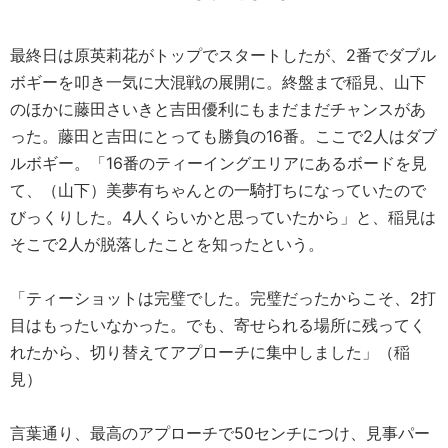
最終日は原英莉花がトップでスタートしたが、2番でダブル
ボギーを叩き一気に大混戦の展開に。終盤まで稲見、山下
のほかに藤田さいきと吉田優利にもまだまだチャンスがあ
った。藤田と吉田にとっても勝負の16番。ここで2人はダブ
ルボギー。「16番のティーイングエリアにあるボードを見
て、（山下）美夢有ちゃんとの一騎打ちになっていたので
びっくりした。4人くらいかと思っていたから」と、稲見は
そこで2人が脱落したことを知ったという。
「ティーショットは完璧でした。完璧だったからこそ、2打
目はもったいなかった。でも、寄せられる場所に残ってく
れたから、切り替えてアプローチに集中しました」（稲
見）
言葉通り、最高のアプローチで50センチにつけ、見事パー