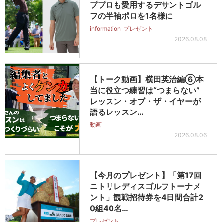
ププロも愛用するデサントゴル
フの半袖ポロを1名様に
information
プレゼント
2026.08.08
【トーク動画】横田英治編⑥本
当に役立つ練習は“つまらない”
レッスン・オブ・ザ・イヤーが
語るレッスン…
動画
2026.08.06
【今月のプレゼント】「第17回
ニトリレディスゴルフトーナメ
ント」観戦招待券を4日間合計2
0組40名…
プレゼント