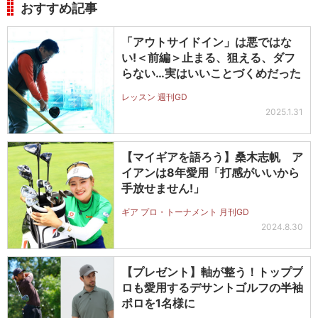
おすすめ記事
「アウトサイドイン」は悪ではな
い!＜前編＞止まる、狙える、ダフ
らない…実はいいことづくめだった
レッスン 週刊GD
2025.1.31
【マイギアを語ろう】桑木志帆 ア
イアンは8年愛用「打感がいいから
手放せません!」
ギア プロ・トーナメント 月刊GD
2024.8.30
【プレゼント】軸が整う！トッププ
ロも愛用するデサントゴルフの半袖
ポロを1名様に