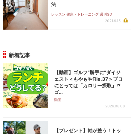
法
レッスン 健康・トレーニング 週刊GD
2021.9.15
新着記事
【動画】ゴルフ“勝手に”ダイジ
ェスト＜もやもやFile.37＞プロ
にとっては「カロリー摂取」!?
ゴ…
動画
2026.08.08
【プレゼント】軸が整う！トッ