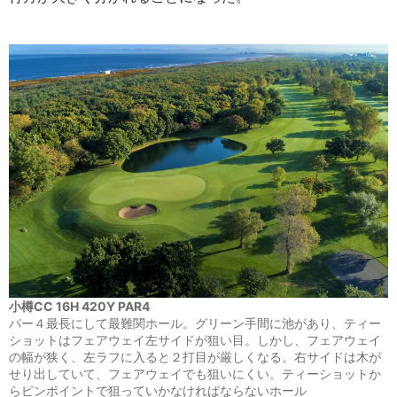
小樽CC 16H 420Y PAR4
パー４最長にして最難関ホール。グリーン手間に池があり、ティー
ショットはフェアウェイ左サイドが狙い目。しかし、フェアウェイ
の幅が狭く、左ラフに入ると２打目が厳しくなる。右サイドは木が
せり出していて、フェアウェイでも狙いにくい。ティーショットか
らピンポイントで狙っていかなければならないホール