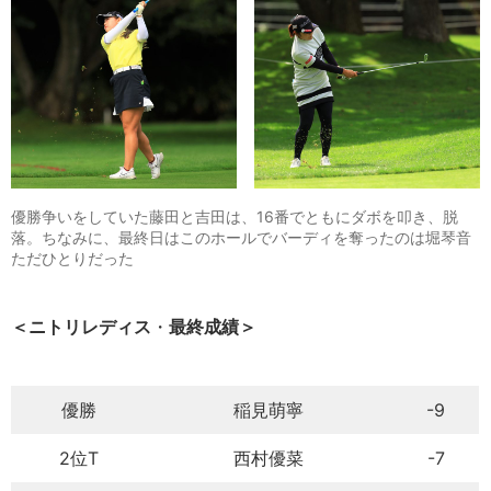
優勝争いをしていた藤田と吉田は、16番でともにダボを叩き、脱
落。ちなみに、最終日はこのホールでバーディを奪ったのは堀琴音
ただひとりだった
＜ニトリレディス
・
最終成績＞
優勝
稲見萌寧
-9
2位T
西村優菜
-7