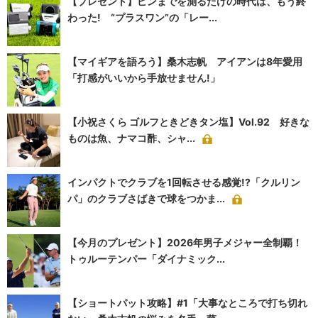
【プレゼント】ピンまでを測るだけの時代は、もう終
わった! “プラスワン”の「レー...
【マイギアを語ろう】桑木志帆 アイアンは8年愛用
「打感がいいから手放せません!」
【小祝さくら ゴルフときどきタン塩】Vol.92 好きな
ものは魚、ナマコ酢、シャ...
インパクトでクラブを1回転させる感覚!?「クルリン
パ」のクラブさばきで球をつかま...
【今月のプレゼント】2026年男子メジャー全制覇！
トゥルーテンパー「ダイナミック...
【ショートパット攻略】#1「大事なところで打ち切れ