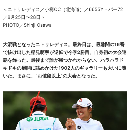
＜ニトリレディス／小樽CC（北海道）／6655Y・パー72
／8月25日〜28日＞
PHOTO／Shinji Osawa
大混戦となったニトリレディス。最終日は、最難関の16番
で抜け出した稲見萌寧が逆転で今季2勝目、自身初の大会連
覇を飾った。最後まで誰が勝つかわからない、ハラハラド
キドキの展開に詰めかけた1902人のギャラリーも大いに沸
いた。まさに、“お値段以上”の大会となった。