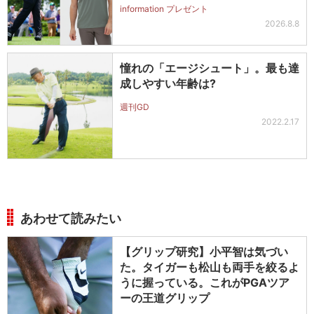
information プレゼント
2026.8.8
憧れの「エージシュート」。最も達
成しやすい年齢は?
週刊GD
2022.2.17
あわせて読みたい
【グリップ研究】小平智は気づい
た。タイガーも松山も両手を絞るよ
うに握っている。これがPGAツア
ーの王道グリップ