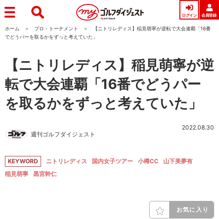
ログイン
会員登録
ホーム
プロ・トーナメント
【ニトリレディス】稲見萌寧が逆転で大会連覇「16番
でどうパーを取るかをずっと考えていた」
【ニトリレディス】稲見萌寧が逆
転で大会連覇「16番でどうパー
を取るかをずっと考えていた」
2022.08.30
週刊ゴルフダイジェスト
KEYWORD
ニトリレディス
国内女子ツアー
小樽CC
山下美夢有
稲見萌寧
黒宮幹仁
お気に入り