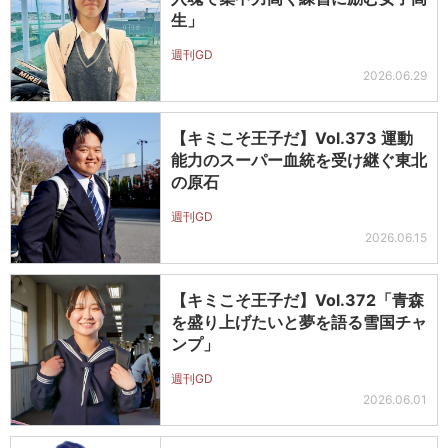
生」
週刊GD
2026.06.29
【キミこそ王子だ】Vol.373 運動
能力のスーパー血統を受け継ぐ東北
の原石
週刊GD
2026.06.15
【キミこそ王子だ】Vol.372「青森
を盛り上げたいと夢を語る雪国チャ
ンプ」
週刊GD
2026.06.01