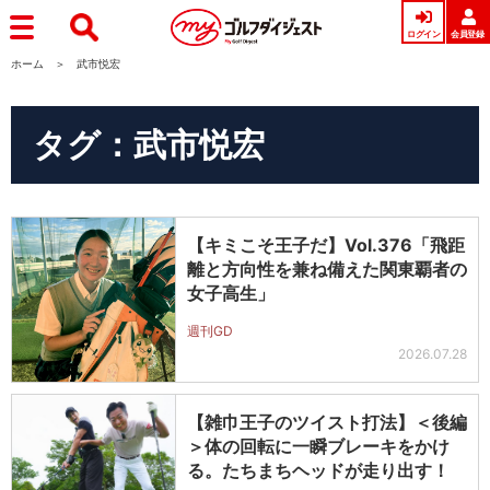
ログイン
会員登録
ホーム
武市悦宏
タグ：武市悦宏
【キミこそ王子だ】Vol.376「飛距
離と方向性を兼ね備えた関東覇者の
女子高生」
週刊GD
2026.07.28
【雑巾王子のツイスト打法】＜後編
＞体の回転に一瞬ブレーキをかけ
る。たちまちヘッドが走り出す！