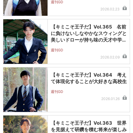
週刊GD
2026.02.23
【キミこそ王子だ】Vol.365 名前
に負けないしなやかなスウィングと
美しいドローが持ち味の天才中学…
週刊GD
2026.02.09
【キミこそ王子だ】Vol.364 考え
て体現化することが大好きな高校生
週刊GD
2026.01.26
【キミこそ王子だ】Vol.363 世界
を見据えて研鑽を積む将来が楽しみ