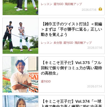
レッスン
週刊GD
飛距離アップ
2026.07.16
【雑巾王子のツイスト打法】＜前編
＞まずは「手が勝手に返る」正しい
動きを覚えよう
レッスン
未分類
週刊GD
飛距離アップ
2026.07.16
【キミこそ王子だ】Vol.375「フル
回転で振り倒すコミュ力が高い期待
の高校生」
週刊GD
2026.07.14
【キミこそ王子だ】Vol.374「一球
入魂で集中力高く練習に励む女子高