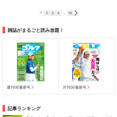
1
2
3
4
…
10
雑誌がまるごと読み放題！
週刊GD最新号
月刊GD最新号
記事ランキング