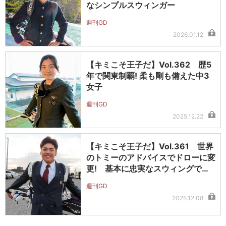
なシンプルスウィンガー
週刊GD
2026.01.12
【キミこそ王子だ】Vol.362 歴5
年で関東制覇! 柔も剛も備えた中3
女子
週刊GD
2025.12.22
【キミこそ王子だ】Vol.361 世界
のトミーのアドバイスでドローに変
更! 基本に忠実なスウィングで…
週刊GD
2025.12.08