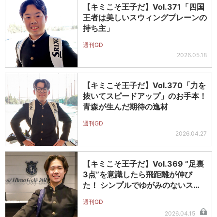
【キミこそ王子だ】Vol.371「四国
王者は美しいスウィングプレーンの
持ち主」
週刊GD
2026.05.18
【キミこそ王子だ】Vol.370「力を
抜いてスピードアップ」のお手本！
青森が生んだ期待の逸材
週刊GD
2026.04.27
【キミこそ王子だ】Vol.369 “足裏
3点”を意識したら飛距離が伸び
た！ シンプルでゆがみのないス…
週刊GD
2026.04.15