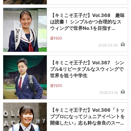
【キミこそ王子だ】Vol.368 趣味
は読書！ シンプルかつ合理的なス
ウィングで世界No.1を目指す…
週刊GD
2026.03.30
【キミこそ王子だ】Vol.367 シン
プル&リピータブルなスウィングで
世界を狙う中学生
週刊GD
2026.03.16
【キミこそ王子だ】Vol.366「トッ
ププロになってジュニアイベントを
開催したい」志も粋な奈良のスー…