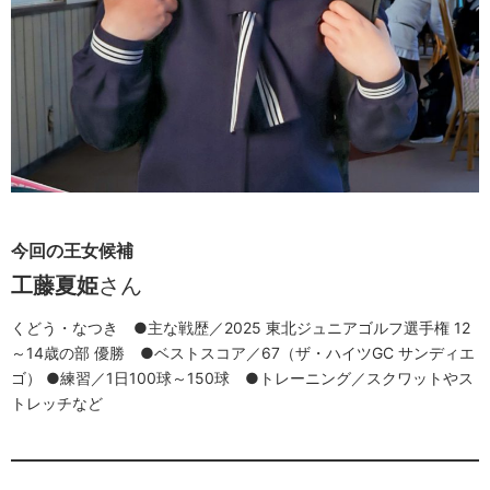
今回の王女候補
工藤夏姫
さん
くどう・なつき ●主な戦歴／2025 東北ジュニアゴルフ選手権 12
～14歳の部 優勝 ●ベストスコア／67（ザ・ハイツGC サンディエ
ゴ） ●練習／1日100球～150球 ●トレーニング／スクワットやス
トレッチなど