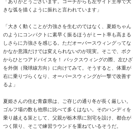
「ありがとうございます。コーチからも左サイド主導で大
きな弧を描くように振れと言われています」
「大きく動くことが力強さを生むのではなく、夏姫ちゃん
のようにコンパクトに素早く振るほうがミート率も高まる
しさらに力強さを感じる。ただオーバースウィングってな
かなか意識だけでは変えられないのが現実。そこで、ボク
からひとつアドバイスを！ バックスウィングの際、左ひざ
を外側（飛球線方向）に向けてみて。そうすると、体重が
右に乗りづらくなり、オーバースウィングが一撃で改善す
るよ」
夏姫さんの住む青森県は、ご存じの通り冬が長く厳しい。
ゴルフ場の数も他県に比べて多くはない。そのハンディを
乗り越える策として、父親が栃木県に別宅を設け、都合が
つく限り、そこで練習ラウンドを重ねているそうだ。