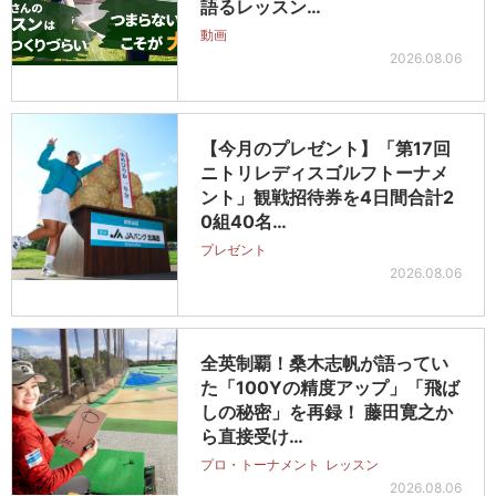
語るレッスン…
動画
2026.08.06
【今月のプレゼント】「第17回
ニトリレディスゴルフトーナメ
ント」観戦招待券を4日間合計2
0組40名…
プレゼント
2026.08.06
全英制覇！桑木志帆が語ってい
た「100Yの精度アップ」「飛ば
しの秘密」を再録！ 藤田寛之か
ら直接受け…
プロ・トーナメント
レッスン
2026.08.06