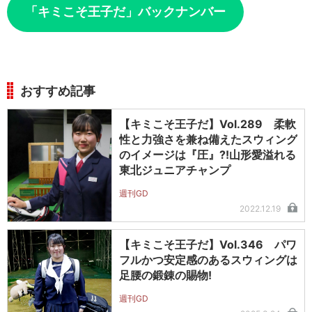
「キミこそ王子だ」バックナンバー
おすすめ記事
【キミこそ王子だ】Vol.289 柔軟
性と力強さを兼ね備えたスウィング
のイメージは『圧』?!山形愛溢れる
東北ジュニアチャンプ
週刊GD
2022.12.19
【キミこそ王子だ】Vol.346 パワ
フルかつ安定感のあるスウィングは
足腰の鍛錬の賜物!
週刊GD