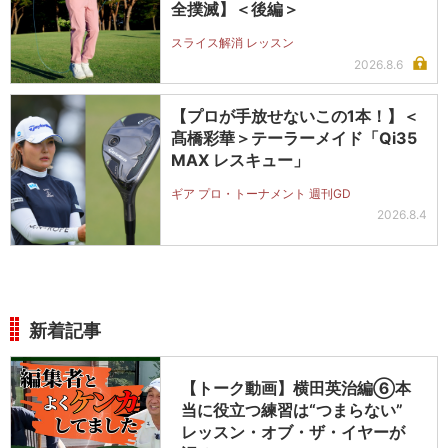
全撲滅】＜後編＞
スライス解消 レッスン
2026.8.6
【プロが手放せないこの1本！】＜
髙橋彩華＞テーラーメイド「Qi35
MAX レスキュー」
ギア プロ・トーナメント 週刊GD
2026.8.4
新着記事
【トーク動画】横田英治編⑥本
当に役立つ練習は“つまらない”
レッスン・オブ・ザ・イヤーが