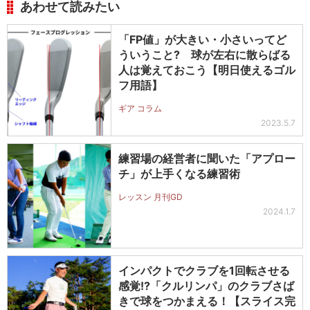
あわせて読みたい
「FP値」が大きい・小さいってど
ういうこと? 球が左右に散らばる
人は覚えておこう【明日使えるゴル
フ用語】
ギア コラム
2023.5.7
練習場の経営者に聞いた「アプロー
チ」が上手くなる練習術
レッスン 月刊GD
2024.1.7
インパクトでクラブを1回転させる
感覚!?「クルリンパ」のクラブさば
きで球をつかまえる！【スライス完