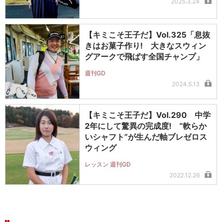
2025.3.24
【キミこそ王子だ】Vol.325「息抜
きはお菓子作り! 大きなスウィン
グアークで飛ばす全国チャンプ」
週刊GD
2024.5.13
【キミこそ王子だ】Vol.290 中学
2年にして驚異の完成度! “軟らか
いシャフト”が生んだ軸ブレゼロス
ウィング
レッスン 週刊GD
2022.12.26