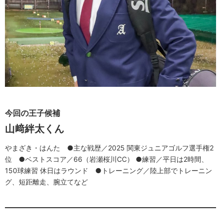
今回の王子候補
山﨑絆太くん
やまざき・はんた ●主な戦歴／2025 関東ジュニアゴルフ選手権2
位 ●ベストスコア／66（岩瀬桜川CC） ●練習／平日は2時間、
150球練習 休日はラウンド ●トレーニング／陸上部でトレーニン
グ、短距離走、腕立てなど