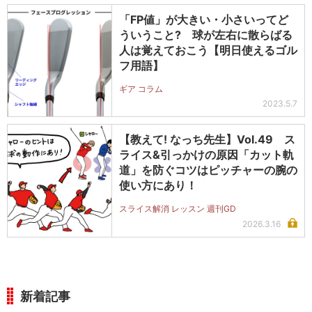
「FP値」が大きい・小さいってど
ういうこと? 球が左右に散らばる
人は覚えておこう【明日使えるゴル
フ用語】
ギア コラム
2023.5.7
【教えて! なっち先生】Vol.49 ス
ライス&引っかけの原因「カット軌
道」を防ぐコツはピッチャーの腕の
使い方にあり！
スライス解消 レッスン 週刊GD
2026.3.16
新着記事