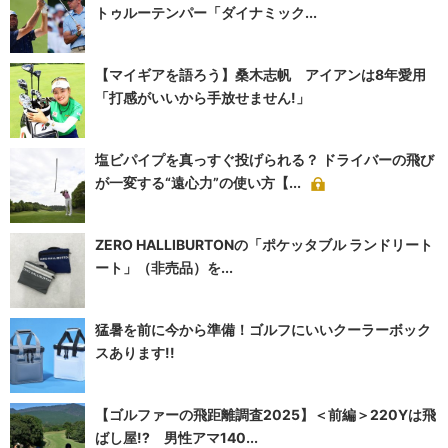
トゥルーテンパー「ダイナミック...
【マイギアを語ろう】桑木志帆 アイアンは8年愛用
「打感がいいから手放せません!」
塩ビパイプを真っすぐ投げられる？ ドライバーの飛び
が一変する“遠心力”の使い方【...
ZERO HALLIBURTONの「ポケッタブル ランドリート
ート」（非売品）を...
猛暑を前に今から準備！ゴルフにいいクーラーボック
スあります!!
【ゴルファーの飛距離調査2025】＜前編＞220Yは飛
ばし屋!? 男性アマ140...