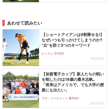
あわせて読みたい
【ショートアイアンは9割乗せる!】
なぜいつも引っかけてしまうのか?
“左”を防ぐ3つのキーワード
レッスン 月刊GD
2021.8.20
【加賀電子カップ】新人たちの戦い
を制したのは18歳の桑木志帆。
「将来はアメリカで。でも大学の授
業にも出たい」
プロ・トーナメント 週刊GD
2021.12.13