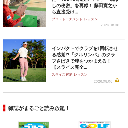
しの秘密」を再録！ 藤田寛之か
ら直接受け…
プロ・トーナメント
レッスン
2026.08.06
インパクトでクラブを1回転させ
る感覚!?「クルリンパ」のクラ
ブさばきで球をつかまえる！
【スライス完全…
スライス解消
レッスン
2026.08.06
雑誌がまるごと読み放題！