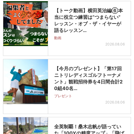
【トーク動画】横田英治編⑥本
当に役立つ練習は“つまらない”
レッスン・オブ・ザ・イヤーが
語るレッスン…
動画
2026.08.06
【今月のプレゼント】「第17回
ニトリレディスゴルフトーナメ
ント」観戦招待券を4日間合計2
0組40名…
プレゼント
2026.08.06
全英制覇！桑木志帆が語ってい
た「100Yの精度アップ」「飛ば