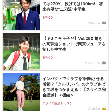
ては270Y、投げては130km! 将
来有望な“二刀流”中学生
週刊GD
2022.1.4
【キミこそ王子だ】Vol.260 驚き
の高弾道ショットで関東ジュニアを
制した中学生
週刊GD
2021.10.25
インパクトでクラブを1回転させる
感覚!?「クルリンパ」のクラブさば
きで球をつかまえる！【スライス完
全撲滅】＜後編＞
スライス解消 レッスン
2026.8.6