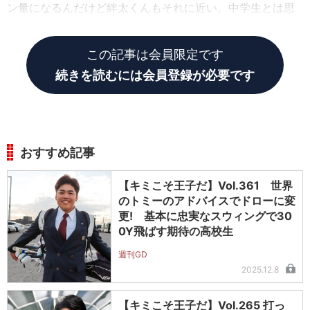
ン量になるんだけど絆太くんもそれに近い。中学生とは思
えないくらい完成されているわ」と感心する武市。
この記事は会員限定です
続きを読むには会員登録が必要です
おすすめ記事
【キミこそ王子だ】Vol.361 世界
のトミーのアドバイスでドローに変
更! 基本に忠実なスウィングで30
0Y飛ばす期待の高校生
週刊GD
2025.12.8
【キミこそ王子だ】Vol.265 打っ