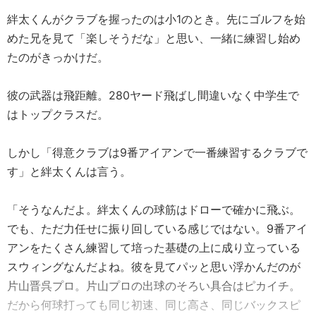
絆太くんがクラブを握ったのは小1のとき。先にゴルフを始
めた兄を見て「楽しそうだな」と思い、一緒に練習し始め
たのがきっかけだ。
彼の武器は飛距離。280ヤード飛ばし間違いなく中学生で
はトップクラスだ。
しかし「得意クラブは9番アイアンで一番練習するクラブで
す」と絆太くんは言う。
「そうなんだよ。絆太くんの球筋はドローで確かに飛ぶ。
でも、ただ力任せに振り回している感じではない。9番アイ
アンをたくさん練習して培った基礎の上に成り立っている
スウィングなんだよね。彼を見てパッと思い浮かんだのが
片山晋呉プロ。片山プロの出球のそろい具合はピカイチ。
だから何球打っても同じ初速、同じ高さ、同じバックスピ