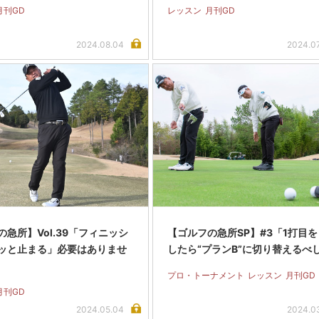
月刊GD
レッスン
月刊GD
2024.08.04
2024.0
急所】Vol.39「フィニッシ
【ゴルフの急所SP】#3「1打目
ッと止まる」必要はありませ
したら“プランB”に切り替えるべ
プロ・トーナメント
レッスン
月刊GD
月刊GD
2024.05.04
2024.0