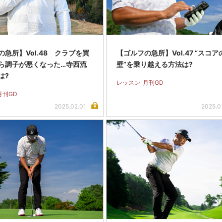
急所】Vol.48 クラブを買
【ゴルフの急所】Vol.47 “スコア
ら調子が悪くなった…寺西流
壁”を乗り越える方法は?
は?
レッスン
月刊GD
月刊GD
2025.02.01
2025.0