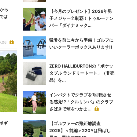
身から
【今月のプレゼント】2026年男
では
子メジャー全制覇！トゥルーテン
パー「ダイナミック...
猛暑を前に今から準備！ゴルフに
0.06
いいクーラーボックスあります!!
ZERO HALLIBURTONの「ポケッ
タブル ランドリートート」（非売
品）を...
インパクトでクラブを1回転させ
る感覚!?「クルリンパ」のクラブ
さばきで球をつかま...
ルボギ
【ゴルファーの飛距離調査
2025】＜前編＞220Yは飛ばし