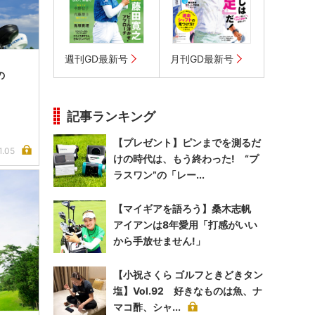
週刊GD最新号
月刊GD最新号
の
記事ランキング
【プレゼント】ピンまでを測るだ
1.05
けの時代は、もう終わった! “プ
ラスワン”の「レー...
【マイギアを語ろう】桑木志帆
アイアンは8年愛用「打感がいい
から手放せません!」
【小祝さくら ゴルフときどきタン
塩】Vol.92 好きなものは魚、ナ
マコ酢、シャ...