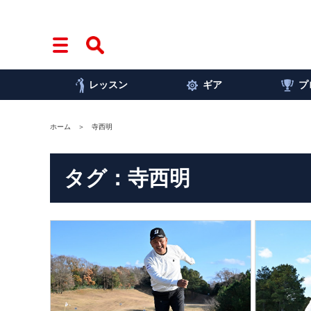
レッスン
ギア
プ
ホーム
寺西明
タグ：寺西明