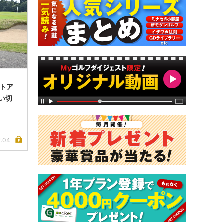
ートア
い切
2.04