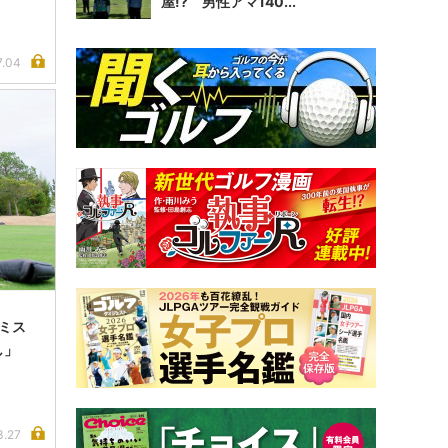
屋!? 男性アマ140...
7.04
をミス
し」
3.27