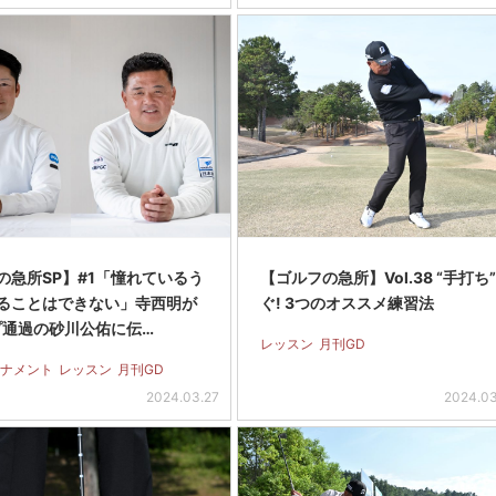
の急所SP】#1「憧れているう
【ゴルフの急所】Vol.38 “手打ち
ることはできない」寺西明が
ぐ! 3つのオススメ練習法
プ通過の砂川公佑に伝…
レッスン
月刊GD
ナメント
レッスン
月刊GD
2024.03.27
2024.0