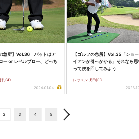
急所】Vol.36 パットはア
【ゴルフの急所】Vol.35「ショ
ロー or レベルブロー、どっち
イアンが引っかかる」それなら思
って腰を回してみよう
月刊GD
レッスン
月刊GD
2024.01.04
2023.1
2
3
4
5