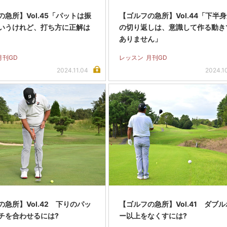
急所】Vol.45「パットは振
【ゴルフの急所】Vol.44「下半
いうけれど、打ち方に正解は
の切り返しは、意識して作る動き
ありません」
月刊GD
レッスン
月刊GD
2024.11.04
2024.1
急所】Vol.42 下りのパッ
【ゴルフの急所】Vol.41 ダブ
チを合わせるには?
ー以上をなくすには?