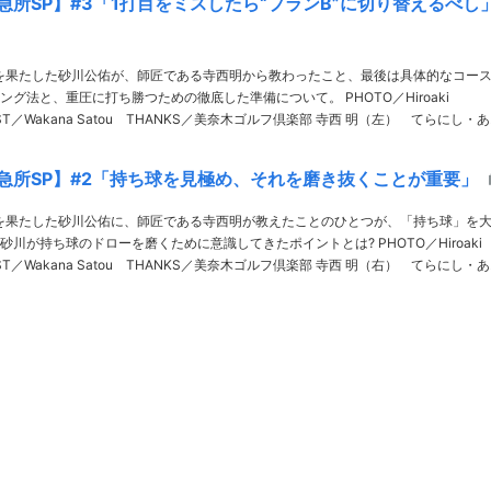
急所SP】#3「1打目をミスしたら“プランB”に切り替えるべし
を果たした砂川公佑が、師匠である寺西明から教わったこと、最後は具体的なコー
法と、重圧に打ち勝つための徹底した準備について。 PHOTO／Hiroaki
T／Wakana Satou THANKS／美奈木ゴルフ倶楽部 寺西 明（左） てらにし・あき
生まれ。兵庫県出身。16年からシニアツアーに参戦。20年「……
急所SP】#2「持ち球を見極め、それを磨き抜くことが重要」
を果たした砂川公佑に、師匠である寺西明が教えたことのひとつが、「持ち球」を
が持ち球のドローを磨くために意識してきたポイントとは? PHOTO／Hiroaki
T／Wakana Satou THANKS／美奈木ゴルフ倶楽部 寺西 明（右） てらにし・あき
生まれ。兵庫県出身。16年からシニアツアーに参戦。2……