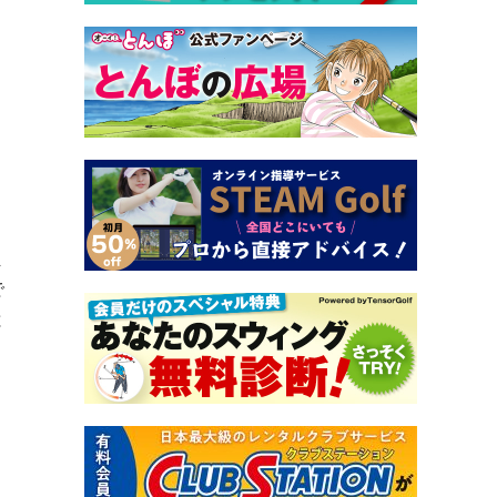
ま
で
と