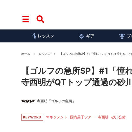
レッスン
ギア
プ
ホーム
レッスン
【ゴルフの急所SP】#1「憧れているうちは越えるこ
【ゴルフの急所SP】#1「
寺西明がQTトップ通過の砂
寺西明「ゴルフの急所」
KEYWORD
マネジメント
国内男子ツアー
寺西明
砂川公佑