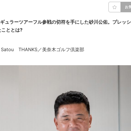
お
レギュラーツアーフル参戦の切符を手にした砂川公佑。プレッシ
こととは?
kana Satou THANKS／美奈木ゴルフ倶楽部