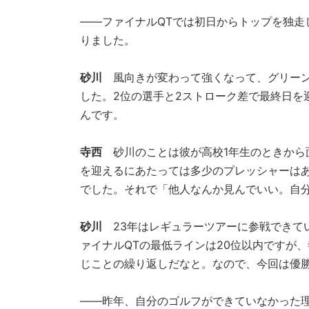
――ファイナルQTでは初日からトップを独走
りました。
砂川
風向きが変わって強くなって、グリーン
した。2位の選手と2ストローク差で最終日を
んです。
寺西
砂川のことは彼が高校1年生のときから
を迎えるにあたっては多少のプレッシャーは
でした。それで「他人なんか見んでいい。自
砂川
23年はレギュラーツアーに参戦できて
ァイナルQTの最低ラインは20位以内ですが
じことの繰り返しだなと。なので、今回は優
――昨年、自分のゴルフができていなかった理