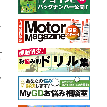
な
で
た
日
静
フ