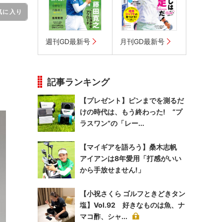
気に入り
週刊GD最新号
月刊GD最新号
記事ランキング
【プレゼント】ピンまでを測るだ
けの時代は、もう終わった! “プ
ラスワン”の「レー...
【マイギアを語ろう】桑木志帆
アイアンは8年愛用「打感がいい
から手放せません!」
【小祝さくら ゴルフときどきタン
塩】Vol.92 好きなものは魚、ナ
マコ酢、シャ...