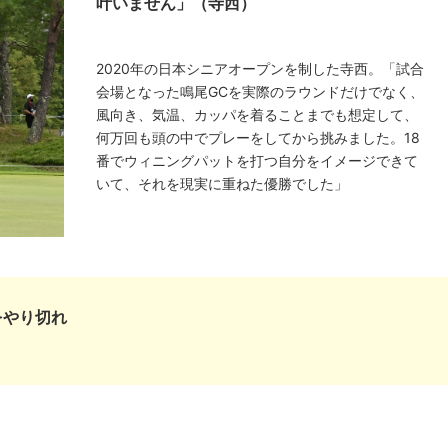
叶いません」（寺西）
2020年の日本シニアオープンを制した寺西。「試合
会場となった鳴尾GCを実際のラウンドだけでなく、
風向き、気温、カッパを着ることまでも想定して、
何万回も頭の中でプレーをしてから挑みました。18
番でウィニングパットを打つ自分をイメージできて
いて、それを現実に重ねた優勝でした」
をやり切れ