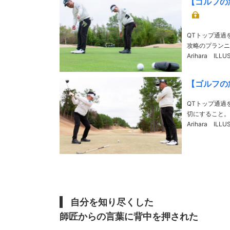
【ゴルフの
QTトップ通過
攻略のプランニング
Arihara ILLUS
ら。1966年
【ゴルフの
QTトップ通過
切にすること。砂川
Arihara ILLUS
ら。1966年
自分を知り尽くした
師匠からの言葉に背中を押された