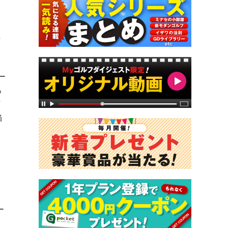
、
ま
ー
ろ
打
陥
ー