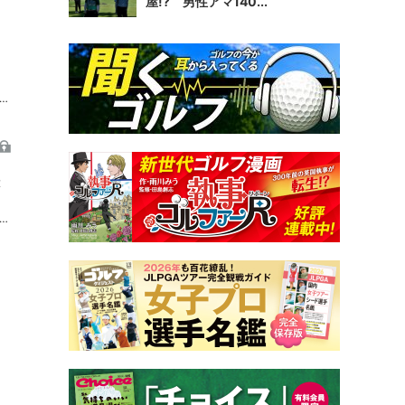
屋!? 男性アマ140...
」
ス
大