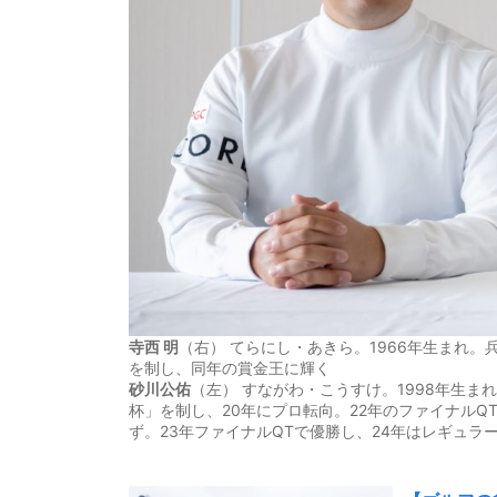
寺西 明
（右） てらにし・あきら。1966年生まれ。
を制し、同年の賞金王に輝く
砂川公佑
（左） すながわ・こうすけ。1998年生
杯」を制し、20年にプロ転向。22年のファイナルQ
ず。23年ファイナルQTで優勝し、24年はレギュラ