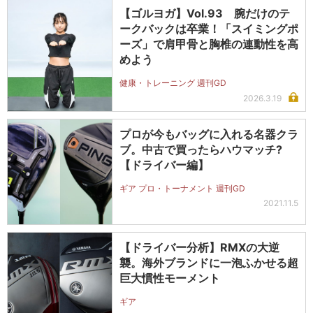
【ゴルヨガ】Vol.93 腕だけのテ
ークバックは卒業！「スイミングポ
ーズ」で肩甲骨と胸椎の連動性を高
めよう
健康・トレーニング 週刊GD
2026.3.19
プロが今もバッグに入れる名器クラ
ブ。中古で買ったらハウマッチ?
【ドライバー編】
ギア プロ・トーナメント 週刊GD
2021.11.5
【ドライバー分析】RMXの大逆
襲。海外ブランドに一泡ふかせる超
巨大慣性モーメント
ギア