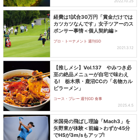
2022.10.25
経費は1試合30万円「賞金だけでは
カツカツなんです」女子ツアーのス
ポンサー事情＜個人契約編＞
プロ・トーナメント 週刊GD
2021.3.12
【推しメシ】Vol.137 やみつき必
至の絶品メニューが自宅で味わえ
る! 栃木県・鹿沼CCの「名物カル
ビラーメン」
コース・プレー 週刊GD 食事
2025.4.5
米国発の飛ばし理論「Mach3」を
矢野東が体験＜前編＞わずか45分
でHSが3m/sもアップ!