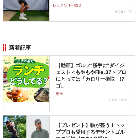
レッスン 月刊GD
2024.9.26
新着記事
【動画】ゴルフ“勝手に”ダイジ
ェスト＜もやもやFile.37＞プロ
にとっては「カロリー摂取」!?
ゴ…
動画
2026.08.08
【プレゼント】軸が整う！トッ
ププロも愛用するデサントゴル