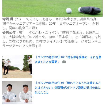
寺西 明
（左） てらにし・あきら。1966年生まれ。兵庫県出身。
16年からシニアツアーに参戦。20年「日本シニアオープン」を制
し、同年の賞金王に輝く
砂川公佑
（右） すながわ・こうすけ。1998年生まれ。兵庫県出
身。大阪学院大ゴルフ部出身。19年「日本学生」と「朝日杯」を制
し、20年にプロ転向。23年ファイナルQTで優勝し、24年はレギュ
ラーツアーにフル参戦する
【ゴルフの急所SP】#2「持ち球を見極め、それを磨
き抜くことが重要」
【ゴルフの急所SP】#1「憧れているうちは越えるこ
とはできない」寺西明がQTトップ通過の砂川公佑に
伝えたこと