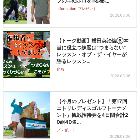
フの半袖ポロを1名様に
information
プレゼント
2026.08.08
【トーク動画】横田英治編⑥本
当に役立つ練習は“つまらない”
レッスン・オブ・ザ・イヤーが
語るレッスン…
動画
2026.08.06
【今月のプレゼント】「第17回
ニトリレディスゴルフトーナメ
ント」観戦招待券を4日間合計2
0組40名…
プレゼント
2026.08.06