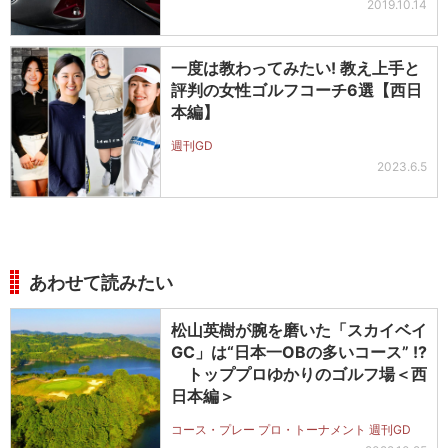
2019.10.14
一度は教わってみたい! 教え上手と
評判の女性ゴルフコーチ6選【西日
本編】
週刊GD
2023.6.5
あわせて読みたい
松山英樹が腕を磨いた「スカイベイ
GC」は“日本一OBの多いコース” !?
トッププロゆかりのゴルフ場＜西
日本編＞
コース・プレー プロ・トーナメント 週刊GD