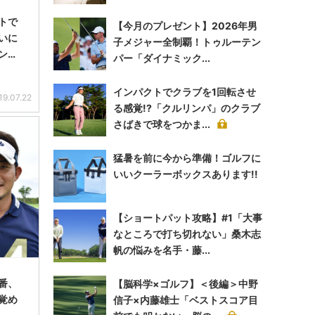
トで
【今月のプレゼント】2026年男
いに
子メジャー全制覇！トゥルーテン
ン…
パー「ダイナミック...
インパクトでクラブを1回転させ
19.07.22
る感覚!?「クルリンパ」のクラブ
さばきで球をつかま...
猛暑を前に今から準備！ゴルフに
いいクーラーボックスあります!!
【ショートパット攻略】#1「大事
なところで打ち切れない」桑木志
帆の悩みを名手・藤...
番、
【脳科学×ゴルフ】＜後編＞中野
覚め
信子×内藤雄士「ベストスコア目