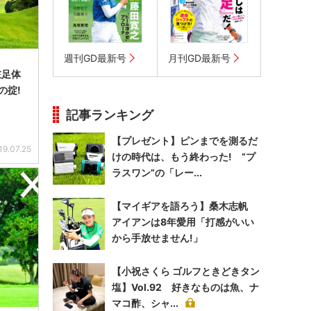
週刊GD最新号
月刊GD最新号
左足体
の掟!
記事ランキング
【プレゼント】ピンまでを測るだ
19.07.25
けの時代は、もう終わった! “プ
ラスワン”の「レー...
【マイギアを語ろう】桑木志帆
アイアンは8年愛用「打感がいい
から手放せません!」
【小祝さくら ゴルフときどきタン
塩】Vol.92 好きなものは魚、ナ
マコ酢、シャ...