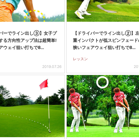
バーでライン出し③】女子プ
【ドライバーでライン出し②】
する方向性アップ法は超簡単!
重インパクトが低スピンフェード
アウェイ狙い打ちで8…
狭いフェアウェイ狙い打ちで8…
レッスン
2019.07.26
20