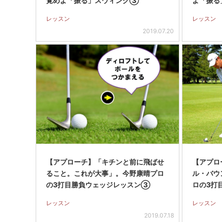
覚めよ「振る」スウィング③
よ「振る
レッスン
レッスン
2019.07.20
【アプローチ】「キチンと前に飛ばせ
【アプロ
ること。これが大事」。今野康晴プロ
ル・バウ
の3打目勝負ウェッジレッスン③
ロの3打
レッスン
レッスン
2019.07.18