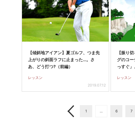
【傾斜地アイアン】夏ゴルフ、つま先
【振り切
上がりの斜面ラフに止まった…。さ
グのコー
あ、どう打つ?（前編）
っすぐ」
レッスン
レッスン
2019.07.12
1
…
6
7