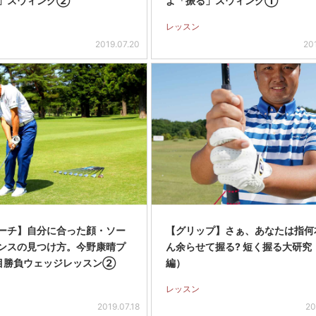
」スウィング②
よ「振る」スウィング①
レッスン
2019.07.20
20
ーチ】自分に合った顔・ソー
【グリップ】さぁ、あなたは指何
ンスの見つけ方。今野康晴プ
ん余らせて握る? 短く握る大研究
目勝負ウェッジレッスン②
編）
レッスン
2019.07.18
20