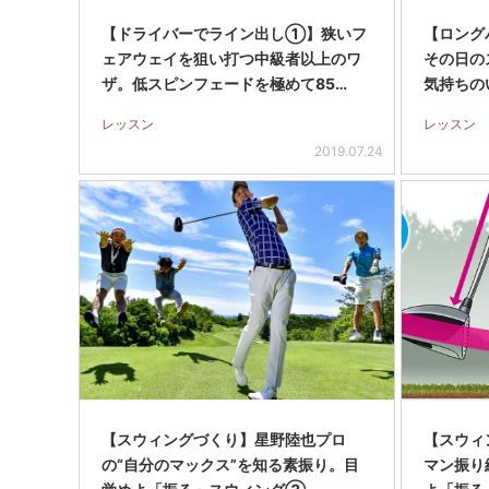
【ドライバーでライン出し①】狭いフ
【ロング
ェアウェイを狙い打つ中級者以上のワ
その日の
ザ。低スピンフェードを極めて85…
気持ちの
レッスン
レッスン
2019.07.24
【スウィングづくり】星野陸也プロ
【スウィ
の“自分のマックス”を知る素振り。目
マン振り