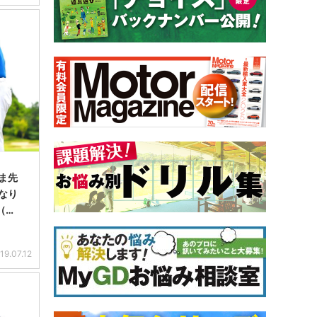
ま先
なり
（…
19.07.12