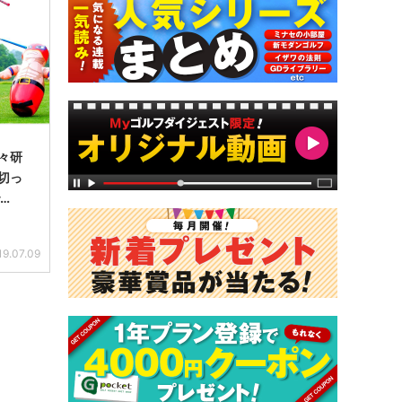
々研
切っ
…
19.07.09