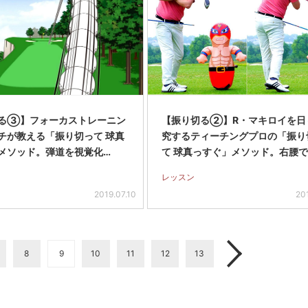
る③】フォーカストレーニン
【振り切る②】R・マキロイを日
チが教える「振り切って 球真
究するティーチングプロの「振り
メソッド。弾道を視覚化…
て 球真っすぐ」メソッド。右腰で
レッスン
2019.07.10
20
8
9
10
11
12
13