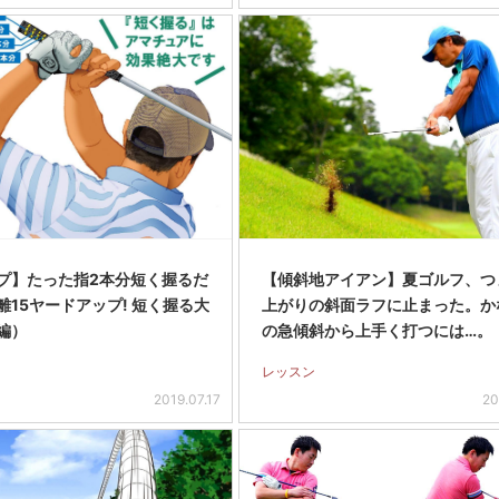
プ】たった指2本分短く握るだ
【傾斜地アイアン】夏ゴルフ、つ
離15ヤードアップ! 短く握る大
上がりの斜面ラフに止まった。か
編）
の急傾斜から上手く打つには…。
レッスン
2019.07.17
20