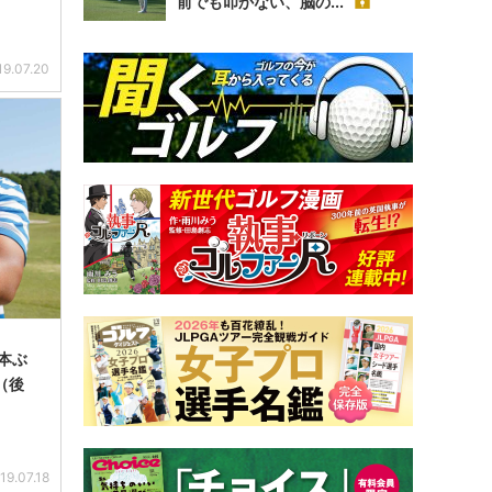
前でも叩かない、脳の...
19.07.20
本ぶ
（後
19.07.18