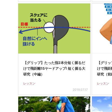
【グリップ】たった指2本分短く握るだ
【グリッ
けで飛距離15ヤードアップ! 短く握る大
けで飛距
研究（中編）
研究（前
レッスン
レッスン
2019.07.17