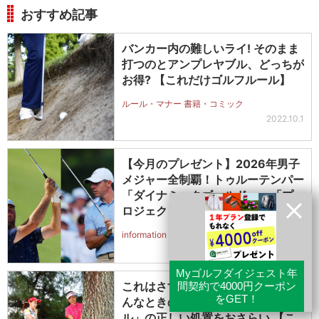
おすすめ記事
バンカー内の難しいライ! そのまま
打つのとアンプレヤブル、どっちが
お得? 【これだけゴルフルール】
ルール・マナー 書籍・コミック
2022.10.1
【今月のプレゼント】2026年男子
メジャー全制覇！トゥルーテンパー
「ダイナミックゴールド」or「プ
ロジェクトX」アイアンシャフト
（#5～#PW）＋ICONグリップセ
information ギア プレゼント
ットを抽選で2名に！
2026.8.1
これはさすがに打てないかも! そ
んなときの救済法「アンプレヤブ
ル」の正しい処置をおさらい 【こ