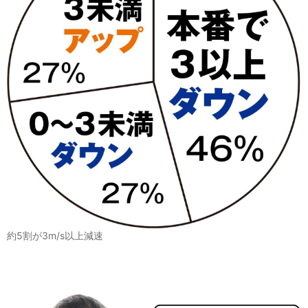
約5割が3m/s以上減速