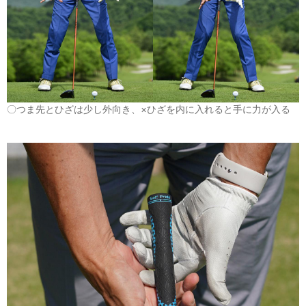
〇つま先とひざは少し外向き、×ひざを内に入れると手に力が入る