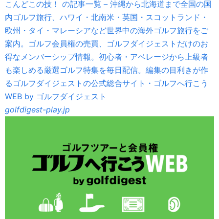
こんどこの技！ の記事一覧 – 沖縄から北海道まで全国の国
内ゴルフ旅行、ハワイ・北南米・英国・スコットランド・
欧州・タイ・マレーシアなど世界中の海外ゴルフ旅行をご
案内。ゴルフ会員権の売買、ゴルフダイジェストだけのお
得なメンバーシップ情報。初心者・アベレージから上級者
も楽しめる厳選ゴルフ特集を毎日配信。編集の目利きが作
るゴルフダイジェストの公式総合サイト・ゴルフへ行こう
WEB by ゴルフダイジェスト
golfdigest-play.jp