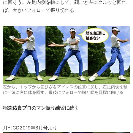
に回そう。左足内側を軸にして、顔ごと左にクルッと回れ
ば、大きいフォローで振り切れる
左から、トップから左ひざをアドレスの位置に戻し、左足内側を軸
に一気に左に体を回す。最後にフォローで胸と腰を目標に向ける
稲森佑貴プロのマン振り練習に続く
月刊GD2019年8月号より