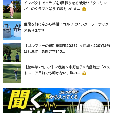
インパクトでクラブを1回転させる感覚!?「クルリン
パ」のクラブさばきで球をつかま...
猛暑を前に今から準備！ゴルフにいいクーラーボック
スあります!!
【ゴルファーの飛距離調査2025】＜前編＞220Yは飛
ばし屋!? 男性アマ140...
【脳科学×ゴルフ】＜後編＞中野信子×内藤雄士「ベス
トスコア目前でも叩かない、脳の...