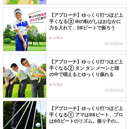
【アプローチ】ゆっくり打つほど上
手くなる③ 9Iの転がしはおなかに
力を入れて、58ビートで振ろう
レッスン
2019.06.02
【アプローチ】ゆっくり打つほど上
手くなる② タン タン メ〜ンと頭
の中で唱えるとゆっくり振れる
レッスン
2019.06.02
【アプローチ】ゆっくり打つほど上
手くなる① アマは98ビート、プロ
は60ビートのリズム。振り子のテ
ン…