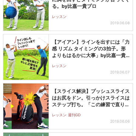
る。by比嘉一貴プロ
レッスン
2019.06.08
【アイアン】ラインを出すには「力
感 リズム タイミングの3拍子。形
よりもはるかに大事」by比嘉一貴
プ…
レッスン
2019.06.07
【スライス解決】プッシュスライス
はお尻をドン。引っかけスライスは
ステップ打ち。「この練習で直りま
す」…
レッスン
週刊GD
2019.06.06