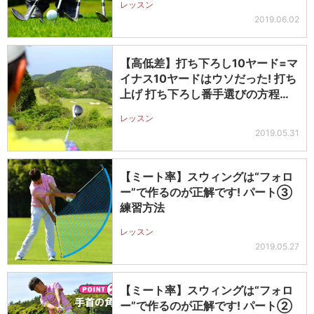
レッスン
2019.06.02
【高低差】打ち下ろし10ヤード=マ
イナス10ヤードはウソだった! 打ち
上げ 打ち下ろし番手選びの方程…
レッスン
2019.05.31
【ミート率】スウィングは“フォロ
ー”で作るのが正解です! パート③
練習方法
レッスン
2019.05.27
【ミート率】スウィングは“フォロ
ー”で作るのが正解です! パート②