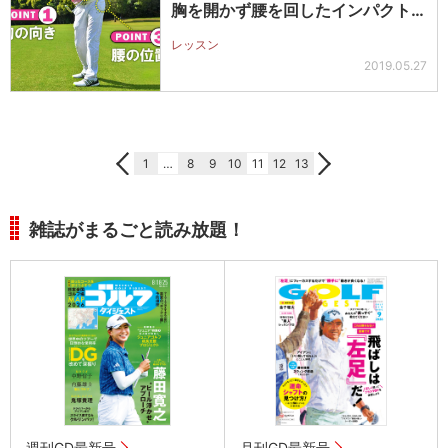
胸を開かず腰を回したインパクトの
形…
レッスン
2019.05.27
1
…
8
9
10
11
12
13
雑誌がまるごと読み放題！
週刊GD最新号
月刊GD最新号