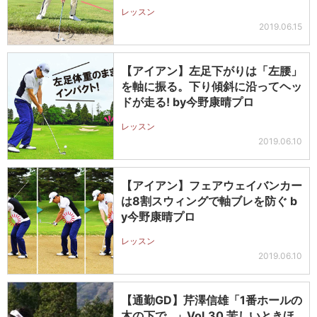
レッスン
2019.06.15
【アイアン】左足下がりは「左腰」
を軸に振る。下り傾斜に沿ってヘッ
ドが走る! by今野康晴プロ
レッスン
2019.06.10
【アイアン】フェアウェイバンカー
は8割スウィングで軸ブレを防ぐ b
y今野康晴プロ
レッスン
2019.06.10
【通勤GD】芹澤信雄「1番ホールの
木の下で…」Vol.30 苦しいときほ