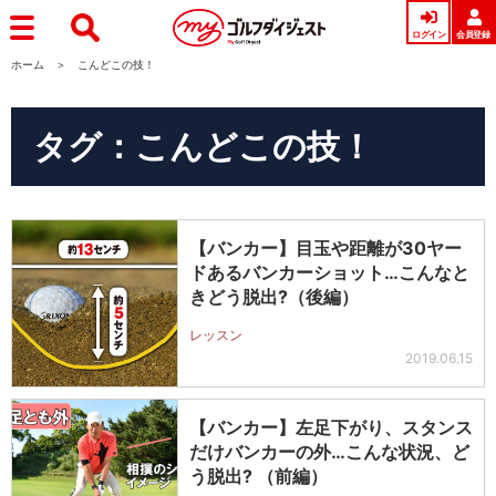
ログイン
会員登録
ホーム
こんどこの技！
タグ：こんどこの技！
【バンカー】目玉や距離が30ヤー
ドあるバンカーショット…こんなと
きどう脱出?（後編）
レッスン
2019.06.15
【バンカー】左足下がり、スタンス
だけバンカーの外…こんな状況、ど
う脱出? （前編）