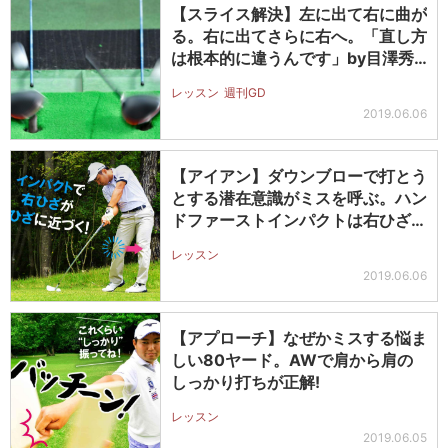
【スライス解決】左に出て右に曲が
る。右に出てさらに右へ。「直し方
は根本的に違うんです」by目澤秀
憲プ…
レッスン
週刊GD
2019.06.06
【アイアン】ダウンブローで打とう
とする潜在意識がミスを呼ぶ。ハン
ドファーストインパクトは右ひざが
ポイ…
レッスン
2019.06.06
【アプローチ】なぜかミスする悩ま
しい80ヤード。AWで肩から肩の
しっかり打ちが正解!
レッスン
2019.06.05