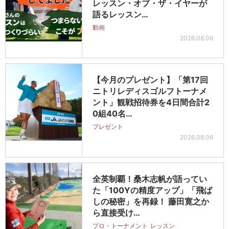
レッスン・オブ・ザ・イヤーが
語るレッスン…
動画
2026.08.06
【今月のプレゼント】「第17回
ニトリレディスゴルフトーナメ
ント」観戦招待券を4日間合計2
0組40名…
プレゼント
2026.08.06
全英制覇！桑木志帆が語ってい
た「100Yの精度アップ」「飛ば
しの秘密」を再録！ 藤田寛之か
ら直接受け…
プロ・トーナメント
レッスン