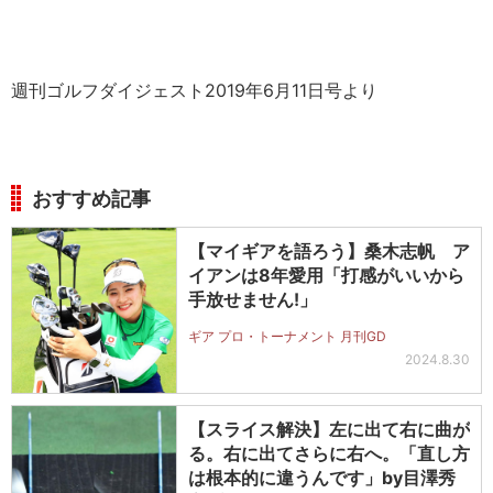
週刊ゴルフダイジェスト2019年6月11日号より
おすすめ記事
【マイギアを語ろう】桑木志帆 ア
イアンは8年愛用「打感がいいから
手放せません!」
ギア プロ・トーナメント 月刊GD
2024.8.30
【スライス解決】左に出て右に曲が
る。右に出てさらに右へ。「直し方
は根本的に違うんです」by目澤秀