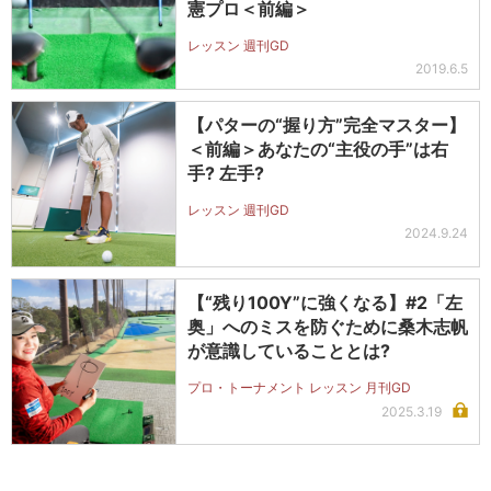
憲プロ＜前編＞
レッスン 週刊GD
2019.6.5
【パターの“握り方”完全マスター】
＜前編＞あなたの“主役の手”は右
手? 左手?
レッスン 週刊GD
2024.9.24
【“残り100Y”に強くなる】#2「左
奥」へのミスを防ぐために桑木志帆
が意識していることとは?
プロ・トーナメント レッスン 月刊GD
2025.3.19