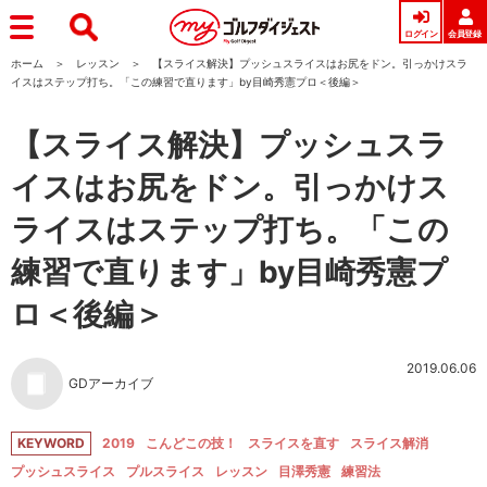
ログイン
会員登録
ホーム
レッスン
【スライス解決】プッシュスライスはお尻をドン。引っかけスラ
イスはステップ打ち。「この練習で直ります」by目崎秀憲プロ＜後編＞
【スライス解決】プッシュスラ
イスはお尻をドン。引っかけス
ライスはステップ打ち。「この
練習で直ります」by目崎秀憲プ
ロ＜後編＞
2019.06.06
GDアーカイブ
KEYWORD
2019
こんどこの技！
スライスを直す
スライス解消
プッシュスライス
プルスライス
レッスン
目澤秀憲
練習法