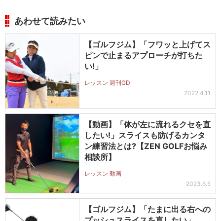
あわせて読みたい
【ゴルフジム】「フワッと上げてス
ピンで止まるアプローチが打ちた
い!」
レッスン 週刊GD
2022.4.11
【動画】「体が左に流れるクセを直
したい!」スライスも防げるカンタ
ン練習法とは?【ZEN GOLFお悩み
相談所】
レッスン 動画
2023.6.5
【ゴルフジム】「たまに出る右への
プッシュスライスを直したい」