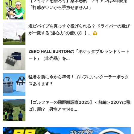
【マイギアを語ろう】桑木志帆 アイアンは8年愛用
「打感がいいから手放せません!」
塩ビパイプを真っすぐ投げられる？ ドライバーの飛び
が一変する“遠心力”の使い方【...
ZERO HALLIBURTONの「ポケッタブル ランドリート
ート」（非売品）を...
猛暑を前に今から準備！ゴルフにいいクーラーボック
スあります!!
【ゴルファーの飛距離調査2025】＜前編＞220Yは飛
ばし屋!? 男性アマ140...