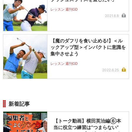
レッスン 週刊GD
2021.8.8
【魔のダフリを食い止める!】＜ル
ックアップ型＞インパクトに意識を
集中させよう
レッスン 週刊GD
2022.6.25
新着記事
【トーク動画】横田英治編⑥本
当に役立つ練習は“つまらない”