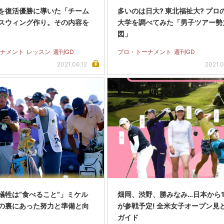
を復活優勝に導いた「チーム
多いのは日大? 東北福祉大? プロ
スウィング作り。その内容を
大学を調べてみた「男子ツアー勢
!
図」
ナメント
レッスン
週刊GD
プロ・トーナメント
週刊GD
2021.06.12
2021.0
犠牲は“食べること”」ミケル
畑岡、渋野、勝みなみ…日本から1
の裏にあった努力と準備と向
が参戦予定! 全米女子オープン見
ガイド