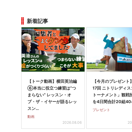
新着記事
【トーク動画】横田英治編
【今月のプレゼント
⑥本当に役立つ練習は“つ
17回 ニトリレディ
まらない” レッスン・オ
トーナメント」観戦
ブ・ザ・イヤーが語るレッ
を4日間合計20組40
スン…
プレゼント
動画
2026.08.06
20