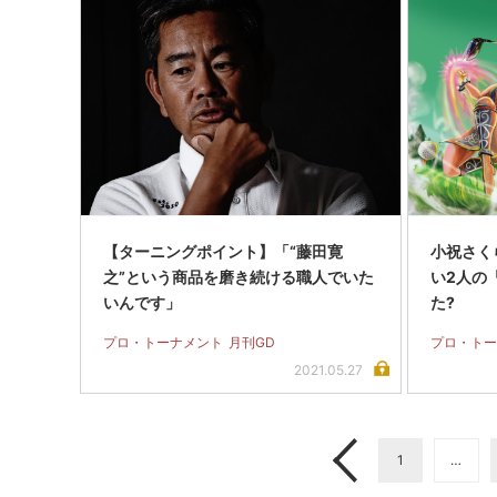
【ターニングポイント】「“藤田寛
小祝さく
之”という商品を磨き続ける職人でいた
い2人の
いんです」
た?
プロ・トーナメント
月刊GD
プロ・トー
2021.05.27
1
…