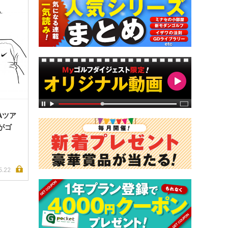
Aツア
がゴ
5.22