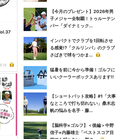
【今月のプレゼント】2026年男
子メジャー全制覇！トゥルーテン
パー「ダイナミック...
.37
インパクトでクラブを1回転させ
る感覚!?「クルリンパ」のクラブ
さばきで球をつかま...
6.16
猛暑を前に今から準備！ゴルフに
いいクーラーボックスあります!!
【ショートパット攻略】#1「大事
なところで打ち切れない」桑木志
帆の悩みを名手・藤...
【脳科学×ゴルフ】＜後編＞中野
信子×内藤雄士「ベストスコア目