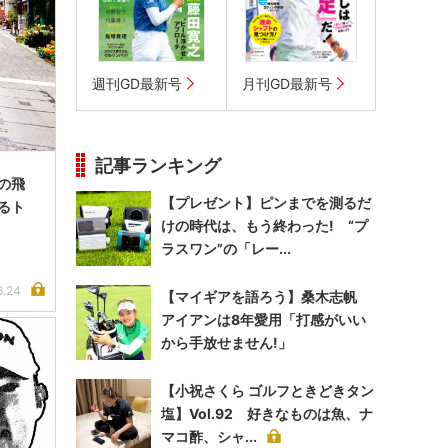
週刊GD最新号
月刊GD最新号
記事ランキング
の飛
【プレゼント】ピンまでを測るだ
るト
けの時代は、もう終わった! “プ
ラスワン”の「レー...
6.24
【マイギアを語ろう】桑木志帆
アイアンは8年愛用「打感がいい
から手放せません!」
【小祝さくら ゴルフときどきタン
塩】Vol.92 好きなものは魚、ナ
マコ酢、シャ...