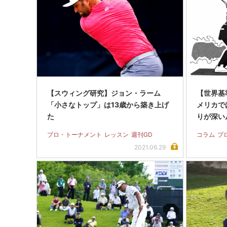
【スウィング研究】ジョン・ラーム
【世界基準
「小さなトップ」は13歳から築き上げ
メリカで
た
りが深い
プロ・トーナメント
レッスン
週刊GD
コラム
プ
2021.06.29