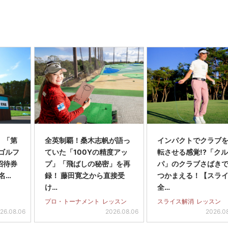
】「第
全英制覇！桑木志帆が語っ
インパクトでクラブを
スゴルフ
ていた「100Yの精度アッ
転させる感覚!?「ク
招待券
プ」「飛ばしの秘密」を再
パ」のクラブさばき
名…
録！ 藤田寛之から直接受
つかまえる！【スラ
け…
全…
プロ・トーナメント
レッスン
スライス解消
レッスン
26.08.06
2026.08.06
2026.0