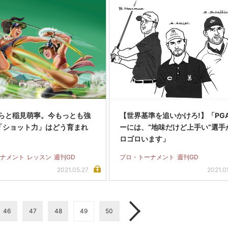
らと稲見萌寧。今もっとも強
【世界基準を追いかけろ!】「PG
「ショット力」はどう育まれ
ーには、“地味だけど上手い”選手
ロゴロいます」
ナメント
レッスン
週刊GD
プロ・トーナメント
週刊GD
2021.05.27
2021.0
46
47
48
49
50