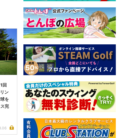
1回
ルリン
で球を
イス完
8.06