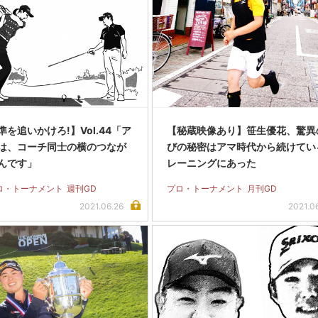
を追いかけろ!】Vol.44「ア
【秘蔵映像あり】笹生優花、驚異
は、コーチ同士の横のつなが
びの秘密はアマ時代から続けてい
んです」
レーニングにあった
ロ・トーナメント
週刊GD
プロ・トーナメント
月刊GD
2021.06.26
2021.0