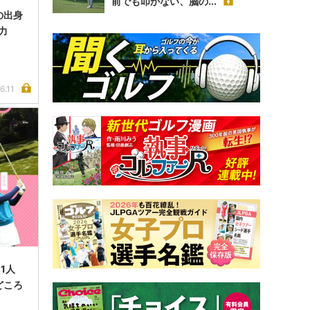
前でも叩かない、脳の...
の出身
力
6.11
1人
どころ