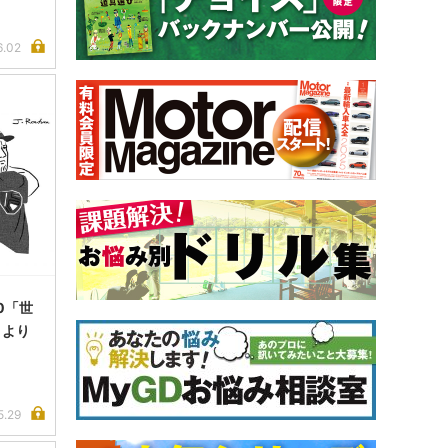
6.02
0「世
さより
5.29