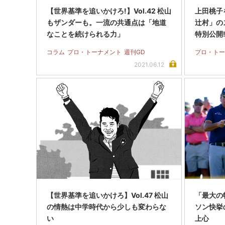
【世界基準を追いかけろ!】Vol.42 松山
上田桃子
もザンダーも。一流の共通点は「地道
辻村」の
なことを続けられる力」
特別公開
コラム
プロ・トーナメント
週刊GD
プロ・トー
2021.06.12
【世界基準を追いかけろ】Vol.47 松山
「最大の
の情熱は中学時代から少しも変わらな
ソン快挙
い
上心