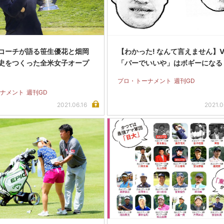
コーチが語る笹生優花と畑岡
【わかった! なんて言えません】Vol
史をつくった全米女子オープ
「パーでいいや」はボギーになる
プロ・トーナメント
週刊GD
ナメント
週刊GD
2021.06.16
2021.0