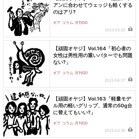
アンに合わせてウェッジも軽くする
のはアリ?
ギア
コラム
月刊GD
2023.05.25
【頑固オヤジ】Vol.164「初心者の
女性は男性用の重いパターでも問題
ない?」
ギア
コラム
月刊GD
2023.04.27
【頑固オヤジ】Vol.163「軽量モデ
ル用の軽いグリップ、通常の50g台
に替えてもいい?」
ギア
コラム
月刊GD
2023.03.26