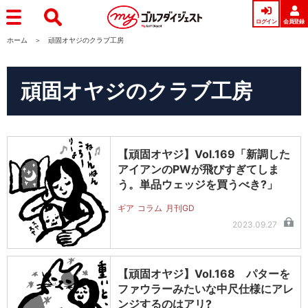
ログイン
会員登録
ホーム
頑固オヤジのクラブ工房
頑固オヤジのクラブ工房
【頑固オヤジ】Vol.169「新調した
アイアンのPWが飛びすぎてしま
う。単品ウェッジを買うべき?」
ギア
コラム
月刊GD
2023.09.27
【頑固オヤジ】Vol.168 パターを
ファウラーみたいな中尺仕様にアレ
ンジするのはアリ?