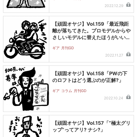
2022.12.29
【頑固オヤジ】Vol.159「最近飛距
離が落ちてきた。プロモデルからや
さしいモデルに替えたほうがいい…
ギア
月刊GD
2022.11.27
【頑固オヤジ】Vol.158「PWの下
のロフトはどう選ぶのが正解?」
ギア
コラム
月刊GD
2022.10.24
【頑固オヤジ】Vol.157「“極太グリ
ップ”ってアリ? ナシ?」