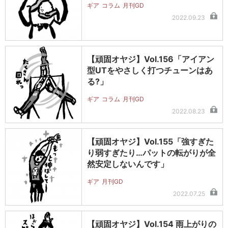
ギア
コラム
月刊GD
2022.09.23
【頑固オヤジ】Vol.156「アイアン
型UTをやさしく打つチューンはあ
る?」
ギア
コラム
月刊GD
2022.08.23
【頑固オヤジ】Vol.155「強すぎた
り弱すぎたり…パットの転がりが全
然安定しないんです」
ギア
月刊GD
2022.07.25
【頑固オヤジ】Vol.154 雨上がりの