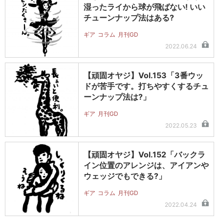
湿ったライから球が飛ばない! いい
チューンナップ法はある?
ギア
コラム
月刊GD
2022.06.24
【頑固オヤジ】Vol.153「3番ウッ
ドが苦手です。打ちやすくするチュ
ーンナップ法は?」
ギア
月刊GD
2022.05.23
【頑固オヤジ】Vol.152「バックラ
イン位置のアレンジは、アイアンや
ウェッジでもできる?」
ギア
コラム
月刊GD
2022.04.24