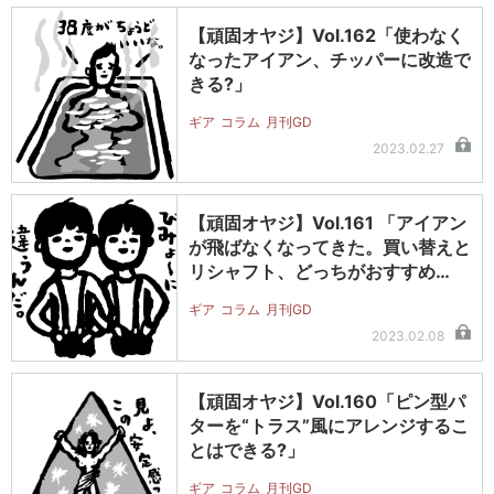
【頑固オヤジ】Vol.162「使わなく
なったアイアン、チッパーに改造で
きる?」
ギア
コラム
月刊GD
2023.02.27
【頑固オヤジ】Vol.161 「アイアン
が飛ばなくなってきた。買い替えと
リシャフト、どっちがおすすめ…
ギア
コラム
月刊GD
2023.02.08
【頑固オヤジ】Vol.160「ピン型パ
ターを“トラス”風にアレンジするこ
とはできる?」
ギア
コラム
月刊GD