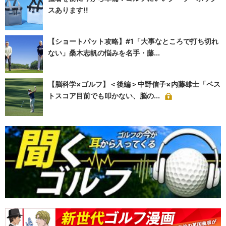
スあります!!
【ショートパット攻略】#1「大事なところで打ち切れ
ない」桑木志帆の悩みを名手・藤...
【脳科学×ゴルフ】＜後編＞中野信子×内藤雄士「ベス
トスコア目前でも叩かない、脳の...