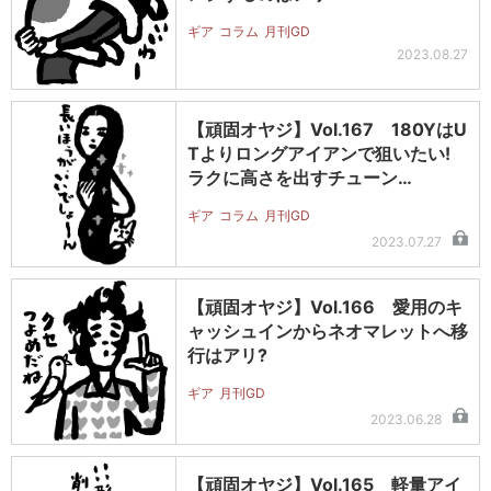
ギア
コラム
月刊GD
2023.08.27
【頑固オヤジ】Vol.167 180YはU
Tよりロングアイアンで狙いたい!
ラクに高さを出すチューン…
ギア
コラム
月刊GD
2023.07.27
【頑固オヤジ】Vol.166 愛用のキ
ャッシュインからネオマレットへ移
行はアリ?
ギア
月刊GD
2023.06.28
【頑固オヤジ】Vol.165 軽量アイ