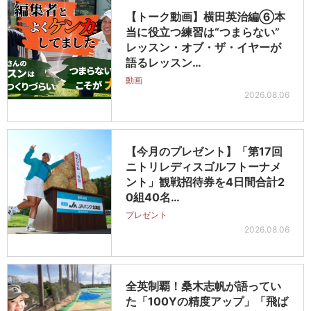
【トーク動画】横田英治編⑥本
当に役立つ練習は“つまらない”
レッスン・オブ・ザ・イヤーが
語るレッスン…
動画
2026.08.06
【今月のプレゼント】「第17回
ニトリレディスゴルフトーナメ
ント」観戦招待券を4日間合計2
0組40名…
プレゼント
2026.08.06
全英制覇！桑木志帆が語ってい
た「100Yの精度アップ」「飛ば