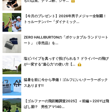
ものは魚、ナマコ酢、シャ...
【今月のプレゼント】2026年男子メジャー全制覇！
トゥルーテンパー「ダイナミック...
ZERO HALLIBURTONの「ポケッタブル ランドリート
ート」（非売品）を...
塩ビパイプを真っすぐ投げられる？ ドライバーの飛び
が一変する“遠心力”の使い方【...
猛暑を前に今から準備！ゴルフにいいクーラーボック
スあります!!
【ゴルファーの飛距離調査2025】＜前編＞220Yは飛
ばし屋!? 男性アマ140...