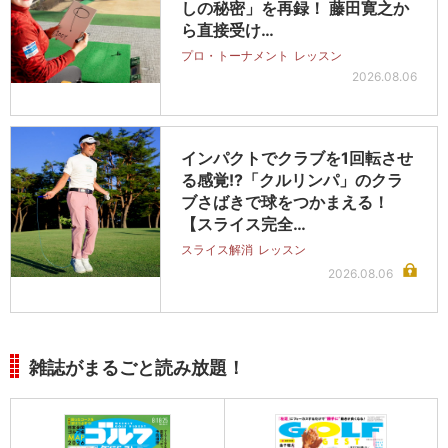
しの秘密」を再録！ 藤田寛之か
ら直接受け…
プロ・トーナメント
レッスン
2026.08.06
インパクトでクラブを1回転させ
る感覚!?「クルリンパ」のクラ
ブさばきで球をつかまえる！
【スライス完全…
スライス解消
レッスン
2026.08.06
雑誌がまるごと読み放題！