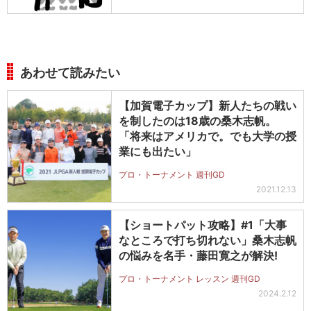
あわせて読みたい
【加賀電子カップ】新人たちの戦い
を制したのは18歳の桑木志帆。
「将来はアメリカで。でも大学の授
業にも出たい」
プロ・トーナメント 週刊GD
2021.12.13
【ショートパット攻略】#1「大事
なところで打ち切れない」桑木志帆
の悩みを名手・藤田寛之が解決!
プロ・トーナメント レッスン 週刊GD
2024.2.12