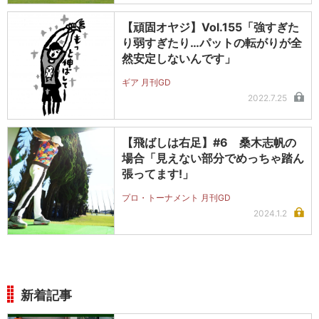
【頑固オヤジ】Vol.155「強すぎた
り弱すぎたり…パットの転がりが全
然安定しないんです」
ギア 月刊GD
2022.7.25
【飛ばしは右足】#6 桑木志帆の
場合「見えない部分でめっちゃ踏ん
張ってます!」
プロ・トーナメント 月刊GD
2024.1.2
新着記事