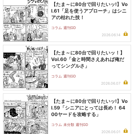
【たま～に80台で回りたいッ!】Vo
l.61「足を使うアプローチ」はシニ
アの枯れた技！
コラム
週刊GD
2026.06.14
【たま～に80台で回りたいッ！】
Vol.60「金と時間さえあれば俺だ
ってシングルさ」
コラム
週刊GD
2026.06.07
【たま～に80台で回りたいッ!】Vo
l.59「シニアにとっては長め！ 64
00ヤードを攻略する」
コラム
未分類
週刊GD
2026.06.01