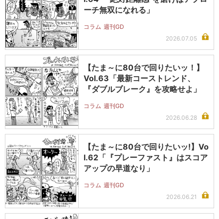
ーチ無双になれる」
コラム
週刊GD
2026.07.05
【たま～に80台で回りたいッ！】
Vol.63「最新コーストレンド、
『ダブルブレーク』を攻略せよ」
コラム
週刊GD
2026.06.28
【たま～に80台で回りたいッ!】Vo
l.62「『プレーファスト』はスコア
アップの早道なり」
コラム
週刊GD
2026.06.21