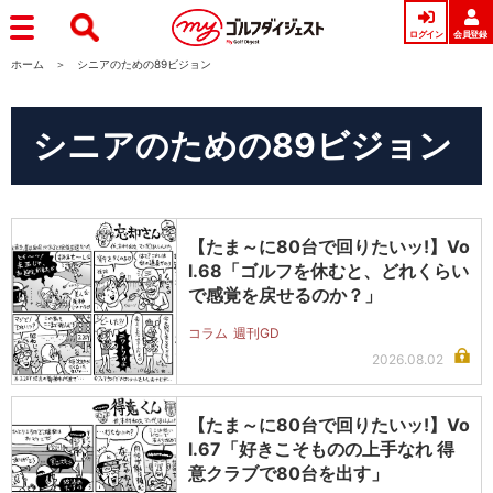
ログイン
会員登録
ホーム
シニアのための89ビジョン
シニアのための89ビジョン
【たま～に80台で回りたいッ!】Vo
l.68「ゴルフを休むと、どれくらい
で感覚を戻せるのか？」
コラム
週刊GD
2026.08.02
【たま～に80台で回りたいッ!】Vo
l.67「好きこそものの上手なれ 得
意クラブで80台を出す」