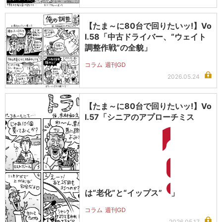
【たま～に80台で回りたいッ!】Vo
l.58「中古ドライバー、“ウェイト
調整作戦”の全貌」
コラム
週刊GD
2026.05.24
【たま～に80台で回りたいッ!】Vo
l.57「シニアのアプローチミス
は“老化”と“イップス”
」
コラム
週刊GD
2026.05.17