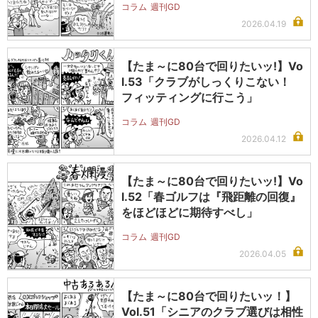
コラム
週刊GD
2026.04.19
【たま～に80台で回りたいッ!】Vo
l.53「クラブがしっくりこない！
フィッティングに行こう」
コラム
週刊GD
2026.04.12
【たま～に80台で回りたいッ!】Vo
l.52「春ゴルフは『飛距離の回復』
をほどほどに期待すべし」
コラム
週刊GD
2026.04.05
【たま～に80台で回りたいッ！】
Vol.51「シニアのクラブ選びは相性