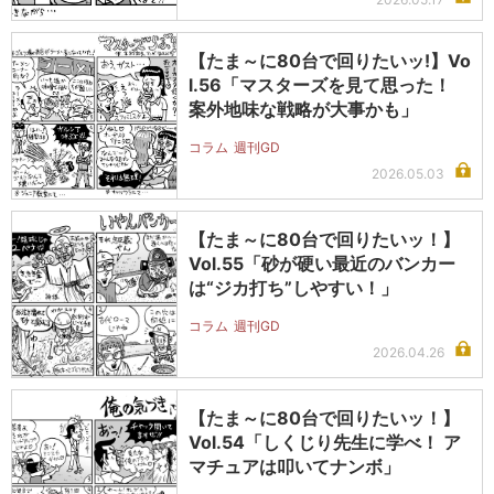
【たま～に80台で回りたいッ!】Vo
l.56「マスターズを見て思った！
案外地味な戦略が大事かも」
コラム
週刊GD
2026.05.03
【たま～に80台で回りたいッ！】
Vol.55「砂が硬い最近のバンカー
は“ジカ打ち”しやすい！」
コラム
週刊GD
2026.04.26
【たま～に80台で回りたいッ！】
Vol.54「しくじり先生に学べ！ ア
マチュアは叩いてナンボ」