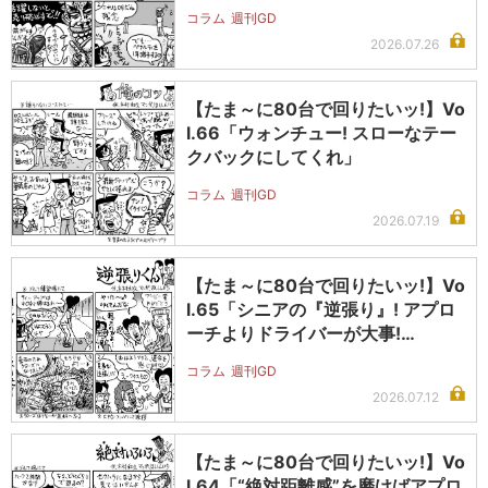
コラム
週刊GD
2026.07.26
【たま～に80台で回りたいッ!】Vo
l.66「ウォンチュー! スローなテー
クバックにしてくれ」
コラム
週刊GD
2026.07.19
【たま～に80台で回りたいッ!】Vo
l.65「シニアの『逆張り』! アプロ
ーチよりドライバーが大事!…
コラム
週刊GD
2026.07.12
【たま～に80台で回りたいッ!】Vo
l.64「“絶対距離感”を磨けばアプロ